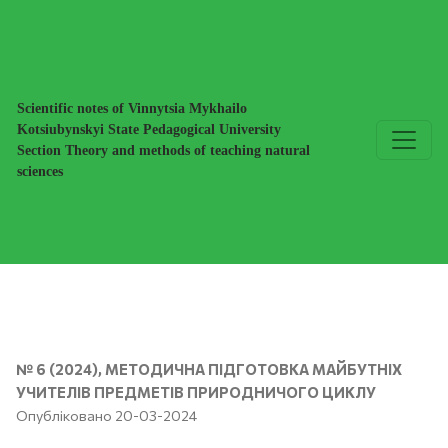
Забезпечення компетентнісного підходу в підготовці вчи
Scientific notes of Vinnytsia Mykhailo
Kotsiubynskyi State Pedagogical University
Section Theory and methods of teaching natural
sciences
№ 6 (2024)
,
МЕТОДИЧНА ПІДГОТОВКА МАЙБУТНІХ
УЧИТЕЛІВ ПРЕДМЕТІВ ПРИРОДНИЧОГО ЦИКЛУ
Опубліковано 20-03-2024