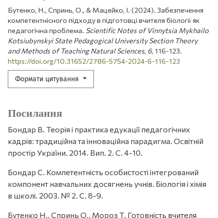
Бутенко, Н., Спринь, О., & Мацейко, І. (2024). Забезпечення
компетентнісного підходу в підготовці вчителя біології як
педагогічна проблема.
Scientific Notes of Vinnytsia Mykhailo
Kotsiubynskyi State Pedagogical University Section Theory
and Methods of Teaching Natural Sciences
,
6
, 116-123.
https://doi.org/10.31652/2786-5754-2024-6-116-123
Формати цитування
Посилання
Бондар В. Теорія і практика едукації педагогічних
кадрів: традиційна та інноваційна парадигма. Освітній
простір України. 2014. Вип. 2. С. 4-10.
Бондар С. Компетентність особистості інтегрований
компонент навчальних досягнень учнів. Біологія і хімія
в школі. 2003. № 2. С. 8-9.
Бутенко Н., Спринь О., Мороз Т. Готовність вчителя