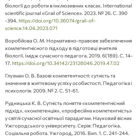
біології до роботи в інклюзивних класах. International
scientific journal «Grail of Science». 2023. № 26. С. 390
-394.
https://doi.org/10.36074/grail-of-
science.14.04.2023.071
Воробйова О. М. Нормативно-правове забезпечення
компетентнісного підходу в підготовці вчителя
біології. Імідж сучасного педагога. 2019. 6(189). С. 14-
17.
https://doi.org/10.34142/23128046.2019.47.02
Глузман О. В. Базові компетентності: сутність та
значення в життєвому успіху особистості. Педагогіка і
психологія. 2009. № 2. С. 51-61.
Рудницька К. В. Сутність поняття «компетентнісний
підхід», «компетенція», «професійна компетентність»
у світлі сучасної освітньої парадигми. Науковий вісник
Ужгородського університету. Серія: Педагогіка.
Соціальна робота. Ужгород, 2016. Вип. 1. С. 241-244.