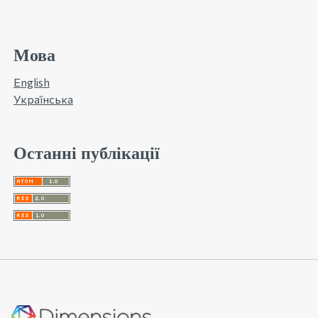
Мова
English
Українська
Останні публікації