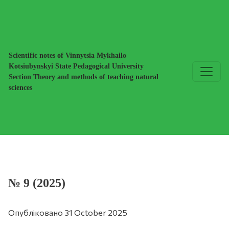
№ 9 (2025)
Scientific notes of Vinnytsia Mykhailo
Kotsiubynskyi State Pedagogical University
Section Theory and methods of teaching natural
sciences
№ 9 (2025)
Опубліковано 31 October 2025