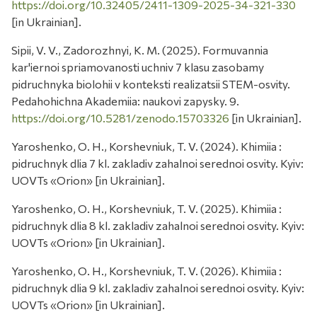
https://doi.org/10.32405/2411-1309-2025-34-321-330
[in Ukrainian].
Sipii, V. V., Zadorozhnyi, K. M. (2025). Formuvannia
kar'iernoi spriamovanosti uchniv 7 klasu zasobamy
pidruchnyka biolohii v konteksti realizatsii STEM-osvity.
Pedahohichna Akademiia: naukovi zapysky. 9.
https://doi.org/10.5281/zenodo.15703326
[in Ukrainian].
Yaroshenko, O. H., Korshevniuk, T. V. (2024). Khimiia :
pidruchnyk dlia 7 kl. zakladiv zahalnoi serednoi osvity. Kyiv:
UOVTs «Orion» [in Ukrainian].
Yaroshenko, O. H., Korshevniuk, T. V. (2025). Khimiia :
pidruchnyk dlia 8 kl. zakladiv zahalnoi serednoi osvity. Kyiv:
UOVTs «Orion» [in Ukrainian].
Yaroshenko, O. H., Korshevniuk, T. V. (2026). Khimiia :
pidruchnyk dlia 9 kl. zakladiv zahalnoi serednoi osvity. Kyiv:
UOVTs «Orion» [in Ukrainian].