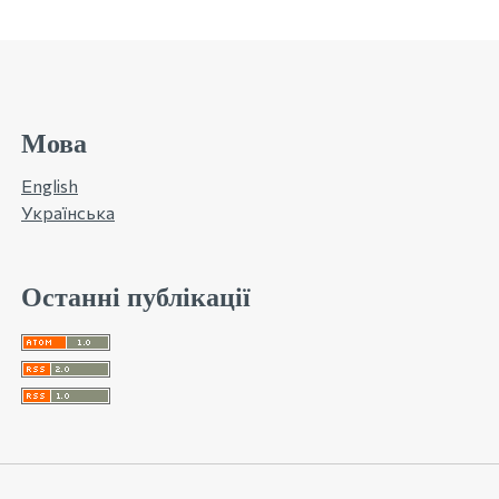
Мова
English
Українська
Останні публікації