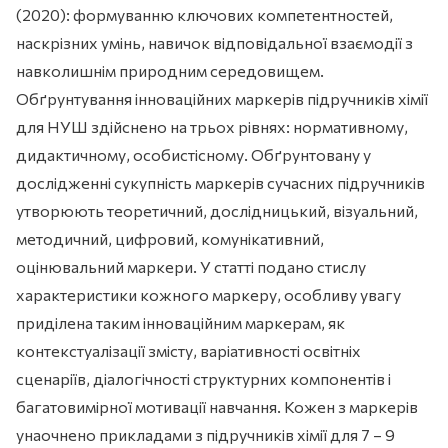
(2020): формуванню ключових компетентностей,
наскрізних умінь, навичок відповідальної взаємодії з
навколишнім природним середовищем.
Обґрунтування інноваційних маркерів підручників хімії
для НУШ здійснено на трьох рівнях: нормативному,
дидактичному, особистісному. Обґрунтовану у
дослідженні сукупність маркерів сучасних підручників
утворюють теоретичний, дослідницький, візуальний,
методичний, цифровий, комунікативний,
оцінювальний маркери. У статті подано стислу
характеристики кожного маркеру, особливу увагу
приділена таким інноваційним маркерам, як
контекстуалізації змісту, варіативності освітніх
сценаріїв, діалогічності структурних компонентів і
багатовимірної мотивації навчання. Кожен з маркерів
унаочнено прикладами з підручників хімії для 7 – 9