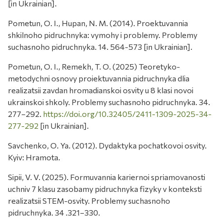
[in Ukrainian].
Pometun, O. I., Hupan, N. M. (2014). Proektuvannia
shkilnoho pidruchnyka: vymohy i problemy. Problemy
suchasnoho pidruchnyka. 14. 564-573 [in Ukrainian].
Pometun, O. I., Remekh, T. O. (2025) Teoretyko-
metodychni osnovy proiektuvannia pidruchnyka dlia
realizatsii zavdan hromadianskoi osvity u 8 klasi novoi
ukrainskoi shkoly. Problemy suchasnoho pidruchnyka. 34.
277–292.
https://doi.org/10.32405/2411-1309-2025-34-
277-292
[in Ukrainian].
Savchenko, O. Ya. (2012). Dydaktyka pochatkovoi osvity.
Kyiv: Hramota.
Sipii, V. V. (2025). Formuvannia kariernoi spriamovanosti
uchniv 7 klasu zasobamy pidruchnyka fizyky v konteksti
realizatsii STEM-osvity. Problemy suchasnoho
pidruchnyka. 34 .321–330.