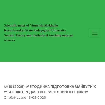
ІННОВАЦІЙНІ МАРКЕРИ СУЧАСНОГО ПІДРУЧНИКО
Scientific notes of Vinnytsia Mykhailo
Kotsiubynskyi State Pedagogical University
Section Theory and methods of teaching natural
sciences
№ 10 (2026)
,
МЕТОДИЧНА ПІДГОТОВКА МАЙБУТНІХ
УЧИТЕЛІВ ПРЕДМЕТІВ ПРИРОДНИЧОГО ЦИКЛУ
Опубліковано 18-05-2026