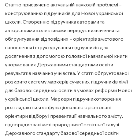
Статтю присвячено актуальній науковій проблемі –
конструюванню підручників для Нової української
школи. Створенню підручника авторами та
авторськими колективами передує визначення та
обґрунтування відповідних – орієнтирів змістового
наповнення і структурування підручників для
досягнення з допомогою головної навчальної книги
унормованих Державними стандартами освіти
результатів навчання учнівства. У статті обґрунтовано і
розкрито систему маркерів сучасних підручників хімії
для базової середньої освіти в умовах реформи Нової
української школи. Маркери підручникотворення
розглядаються як функціонально орієнтовані
орієнтири відбору і презентації навчального змісту,
підпорядковані меті природничої освітньої галузі
Державного стандарту базової середньої освіти