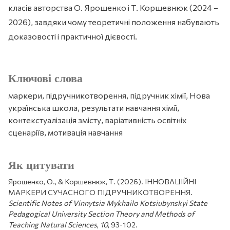
класів авторства О. Ярошенко і Т. Коршевнюк (2024 –
2026), завдяки чому теоретичні положення набувають
доказовості і практичної дієвості.
Ключові слова
маркери, підручникотворення, підручник хімії, Нова
українська школа, результати навчання хімії,
контекстуалізація змісту, варіативність освітніх
сценаріїв, мотивація навчання
Як цитувати
Ярошенко, О., & Коршевнюк, Т. (2026). ІННОВАЦІЙНІ
МАРКЕРИ СУЧАСНОГО ПІДРУЧНИКОТВОРЕННЯ.
Scientific Notes of Vinnytsia Mykhailo Kotsiubynskyi State
Pedagogical University Section Theory and Methods of
Teaching Natural Sciences
,
10
, 93-102.