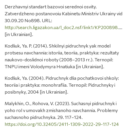
Derzhavnyi standart bazovoi serednoi osvity.
Zatverdzheno postanovoiu Kabinetu Ministriv Ukrainy vid
30.09.20 No898. URL:
http://search.ligazakon.ua/l_doc2.nsf/link1/KP200898.html
[in Ukrainian].
Kodliuk, Ya. P. (2014). Shkilnyi pidruchnyk yak model
protsesu navchannia: istoriia, teoriia, praktyka: rezultaty
naukovo-doslidnoi roboty (2008–2013 rr.). Ternopil:
TNPU imeni Volodymyra Hnatiuka [in Ukrainian].
Kodliuk, Ya. (2004). Pidruchnyk dlia pochatkovoi shkoly:
teoriia i praktyka: monohrafiia. Ternopil: Pidruchnyky i
posibnyky, 2004 [in Ukrainian].
Malykhin, O., Rohova, V. (2023). Suchasnyi pidruchnyk i
yoho rol v umovakh zmishanoho navchannia. Problemy
suchasnoho pidruchnyka. 29. 117–124.
https://doi.org/10.32405/2411-1309-2022-29-117-124