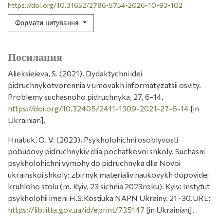
https://doi.org/10.31652/2786-5754-2026-10-93-102
Формати цитування
Посилання
Alieksieieva, S. (2021). Dydaktychni idei
pidruchnykotvorennia v umovakh informatyzatsii osvity.
Problemy suchasnoho pidruchnyka, 27, 6-14.
https://doi.org/10.32405/2411-1309-2021-27-6-14
[in
Ukrainian].
Hnatiuk, O. V. (2023). Psykholohichni osoblyvosti
pobudovy pidruchnykiv dlia pochatkovoi shkoly. Suchasni
psykholohichni vymohy do pidruchnyka dlia Novoi
ukrainskoi shkoly: zbirnyk materialiv naukovykh dopovidei
kruhloho stolu (m. Kyiv, 23 sichnia 2023roku). Kyiv: Instytut
psykholohii imeni H.S.Kostiuka NAPN Ukrainy. 21–30.URL:
https://lib.iitta.gov.ua/id/eprint/735147
[in Ukrainian].