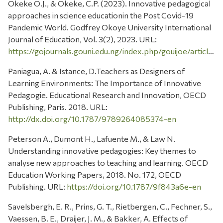
Okeke O.J., & Okeke, C.P. (2023). Innovative pedagogical
approaches in science educationin the Post Covid-19
Pandemic World. Godfrey Okoye University International
Journal of Education, Vol. 3(2), 2023. URL:
https://gojournals.gouni.edu.ng/index.php/gouijoe/article/view/85/80
Paniagua, A. & Istance, D.Teachers as Designers of
Learning Environments: The Importance of Innovative
Pedagogie. Educational Research and Innovation, OECD
Publishing, Paris. 2018. URL:
http://dx.doi.org/10.1787/9789264085374-en
Peterson A., Dumont H., Lafuente M., & Law N.
Understanding innovative pedagogies: Key themes to
analyse new approaches to teaching and learning. OECD
Education Working Papers, 2018. No. 172, OECD
Publishing. URL:
https://doi.org/10.1787/9f843a6e-en
Savelsbergh, E. R., Prins, G. T., Rietbergen, C., Fechner, S.,
Vaessen, B. E., Draijer, J. M., & Bakker, A. Effects of