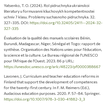
Yatsenko, T. O. (2024). Rol pidruchnyka ukrainskoi
literatury u formuvanni kliuchovykh kompetentnostei
uchniv 7 klasu. Problemy suchasnoho pidruchnyka. 32.
327–335. DOI:
https://doi.org/10.32405/2411--2024-32-
327-335
Évaluation de la qualité des manuels scolaires Bénin,
Burundi, Madagascar, Niger, Sénégal et Togo: rapport de
synthèse. Organisation des Nations unies pour l'éducation,
la science et la culture. Le Bureau régional de l'UNESCO
pour l'Afrique de l'Ouest. 2023. 86 p URL:
https://unesdoc.unesco.org/ark:/48223/pf0000388667
Lavonen, J. Curriculum and teacher education reforms in
Finland that support the development of competences
for the twenty-first century. In F. M. Reimers (Ed.),
Audacious education purposes. 2020. P. 57–84. Springer.
https://doi.org/10.1007/978-3-030-41882-3_3