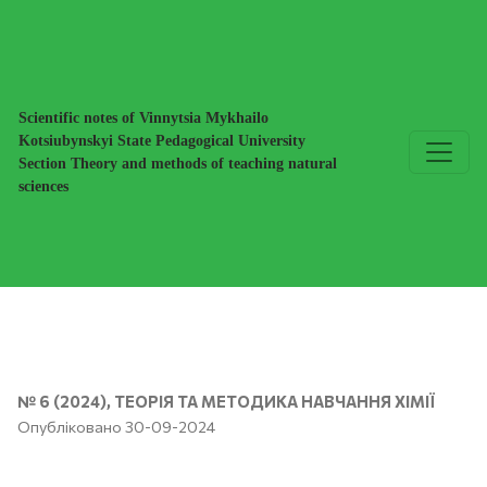
Вітчизняні наукові школи в галузі теорії та методики навч
Scientific notes of Vinnytsia Mykhailo
Kotsiubynskyi State Pedagogical University
Section Theory and methods of teaching natural
sciences
№ 6 (2024)
,
ТЕОРІЯ ТА МЕТОДИКА НАВЧАННЯ ХІМІЇ
Опубліковано 30-09-2024