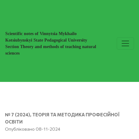
STEM, STEAM ЧИ STREAM-ОСВІТА: ВИБІР ЗА ВАМИ!
Scientific notes of Vinnytsia Mykhailo
Kotsiubynskyi State Pedagogical University
Section Theory and methods of teaching natural
sciences
№ 7 (2024)
,
ТЕОРІЯ ТА МЕТОДИКА ПРОФЕСІЙНОЇ
ОСВІТИ
Опубліковано 08-11-2024