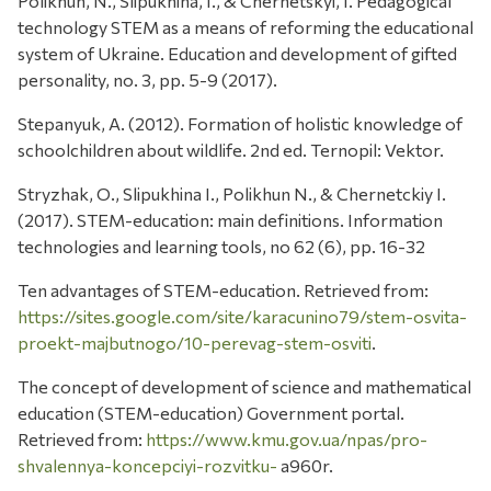
Polikhun, N., Slipukhina, I., & Chernetskyi, I. Pedagogical
technology STEM as a means of reforming the educational
system of Ukraine. Education and development of gifted
personality, no. 3, pp. 5-9 (2017).
Stepanyuk, A. (2012). Formation of holistic knowledge of
schoolchildren about wildlife. 2nd ed. Ternopil: Vektor.
Stryzhak, O., Slipukhina І., Polikhun N., & Chernetckiy I.
(2017). STEM-education: main definitions. Information
technologies and learning tools, no 62 (6), pp. 16-32
Ten advantages of STEM-education. Retrieved from:
https://sites.google.com/site/karacunino79/stem-osvita-
proekt-majbutnogo/10-perevag-stem-osviti
.
The concept of development of science and mathematical
education (STEM-education) Government portal.
Retrieved from:
https://www.kmu.gov.ua/npas/pro-
shvalennya-koncepciyi-rozvitku-
a960r.