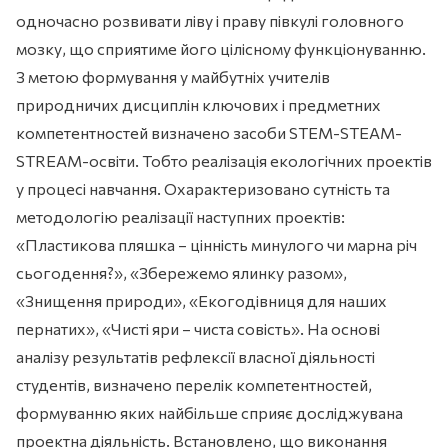
одночасно розвивати ліву і праву півкулі головного
мозку, що сприятиме його цілісному функціонуванню.
З метою формування у майбутніх учителів
природничих дисциплін ключових і предметних
компетентностей визначено засоби STEM-STEAM-
STREAM-освіти. Тобто реалізація екологічних проектів
у процесі навчання. Охарактеризовано сутність та
методологію реалізації наступних проектів:
«Пластикова пляшка – цінність минулого чи марна річ
сьогодення?», «Збережемо ялинку разом»,
«Знищення природи», «Екогодівниця для наших
пернатих», «Чисті яри – чиста совість». На основі
аналізу результатів рефлексії власної діяльності
студентів, визначено перелік компетентностей,
формуванню яких найбільше сприяє досліджувана
проектна діяльність. Встановлено, що виконання