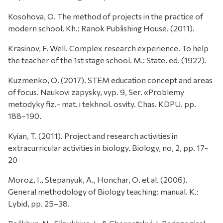
Kosohova, O. The method of projects in the practice of
modern school. Kh.: Ranok Publishing House. (2011).
Krasinov, F. Well. Complex research experience. To help
the teacher of the 1st stage school. M.: State. ed. (1922).
Kuzmenko, O. (2017). STEM education concept and areas
of focus. Naukovі zapysky, vyp. 9, Ser. «Problemy
metodyky fіz.- mat. і tekhnol. osvіty. Chas. KDPU. pp.
188–190.
Kyian, T. (2011). Project and research activities in
extracurricular activities in biology. Biology, no, 2, pp. 17-
20
Moroz, I., Stepanyuk, A., Honchar, O. et al. (2006).
General methodology of Biology teaching: manual. K.:
Lybid, pp. 25–38.