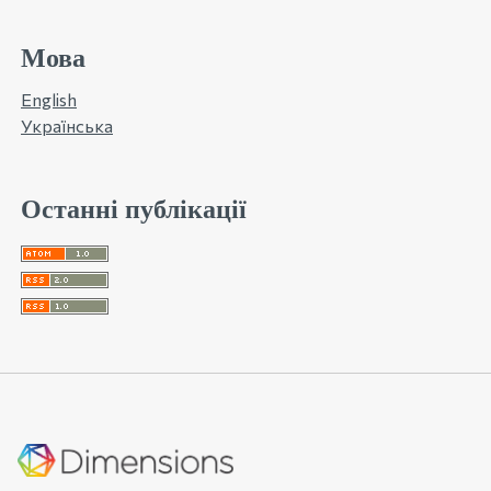
Мова
English
Українська
Останні публікації