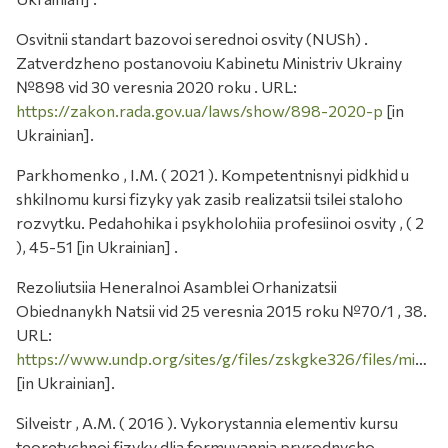
Osvitnii standart bazovoi serednoi osvity (NUSh) .
Zatverdzheno postanovoiu Kabinetu Ministriv Ukrainy
№898 vid 30 veresnia 2020 roku . URL:
https://zakon.rada.gov.ua/laws/show/898-2020-p
[in
Ukrainian].
Parkhomenko , I.M. ( 2021 ). Kompetentnisnyi pidkhid u
shkilnomu kursi fizyky yak zasib realizatsii tsilei staloho
rozvytku. Pedahohika i psykholohiia profesiinoi osvity , ( 2
), 45-51 [in Ukrainian] .
Rezoliutsiia Heneralnoi Asamblei Orhanizatsii
Obiednanykh Natsii vid 25 veresnia 2015 roku №70/1 , 38.
URL:
https://www.undp.org/sites/g/files/zskgke326/files/migration/ua/Agenda2030_UA.pdf
[in Ukrainian].
Silveistr , A.M. ( 2016 ). Vykorystannia elementiv kursu
teoretychnoi fizyky dlia formuvannia pryrodnycho-