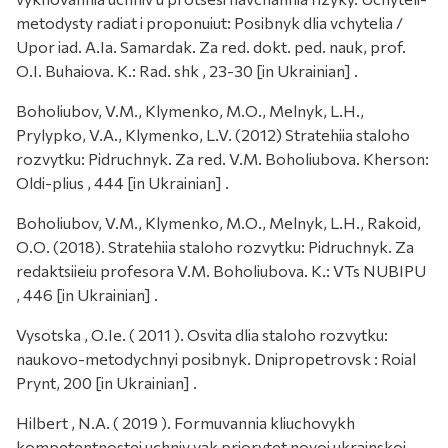
metodysty radiat i proponuiut: Posibnyk dlia vchytelia /
Upor iad. A.Ia. Samardak. Za red. dokt. ped. nauk, prof.
O.I. Buhaiova. K.: Rad. shk , 23-30 [in Ukrainian] .
Boholiubov, V.M., Klymenko, M.O., Melnyk, L.H.,
Prylypko, V.A., Klymenko, L.V. (2012) Stratehiia staloho
rozvytku: Pidruchnyk. Za red. V.M. Boholiubova. Kherson:
Oldi-plius , 444 [in Ukrainian] .
Boholiubov, V.M., Klymenko, M.O., Melnyk, L.H., Rakoid,
O.O. (2018). Stratehiia staloho rozvytku: Pidruchnyk. Za
redaktsiieiu profesora V.M. Boholiubova. K.: VTs NUBIPU
, 446 [in Ukrainian] .
Vysotska , O.Ie. ( 2011 ). Osvita dlia staloho rozvytku:
naukovo-metodychnyi posibnyk. Dnipropetrovsk : Roial
Prynt, 200 [in Ukrainian] .
Hilbert , N.A. ( 2019 ). Formuvannia kliuchovykh
kompetentnostei uchniv yak priorytet novoi ukrainskoi