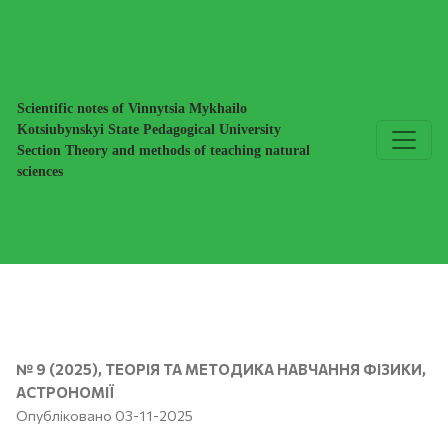
ФОРМУВАННЯ КЛЮЧОВИХ КОМПЕТЕНТНОСТЕЙ ЗДОБУ
Scientific notes of Vinnytsia Mykhailo
Kotsiubynskyi State Pedagogical University
Section Theory and methods of teaching natural
sciences
№ 9 (2025)
,
ТЕОРІЯ ТА МЕТОДИКА НАВЧАННЯ ФІЗИКИ,
АСТРОНОМІЇ
Опубліковано 03-11-2025