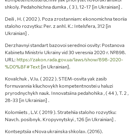
shkoly. Pedahohichna dumka , ( 3 ), 12-17 [in Ukrainian] .
Deili , H. ( 2002 ). Poza zrostanniam: ekonomichna teoriia
staloho rozvytku: Per. z anhl. K.: Intelsfera, 312 [in
Ukrainian] .
Derzhavnyi standart bazovoi serednoi osvity: Postanova
Kabinetu Ministriv Ukrainy vid 30 veresnia 2020 r. №898.
URL:
https://zakon.rada.gov.ua/laws/show/898-2020-
%D0%BF#Text
[in Ukrainian].
Kovalchuk , V.Iu. ( 2022 ). STEM-osvita yak zasib
formuvannia kliuchovykh kompetentnostei u haluzi
pryrodnychykh nauk. Innovatsiina pedahohika , ( 44 ), T. 2 ,
28-33 [in Ukrainian] .
Kolomiiets , L.V. ( 2019 ). Stratehiia staloho rozvytku:
Navch. posibnyk. Kropyvnytskyi , 126 [in Ukrainian] .
Kontseptsiia «Nova ukrainska shkola». (2016).