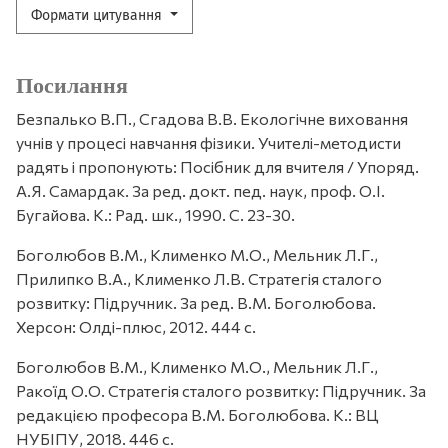
Формати цитування
Посилання
Безпалько В.П., Сгадова В.В. Екологічне виховання
учнів у процесі навчання фізики. Учителі-методисти
радять і пропонують: Посібник для вчителя / Упоряд.
А.Я. Самардак. За ред. докт. пед. наук, проф. О.І.
Бугайова. К.: Рад. шк., 1990. С. 23-30.
Боголюбов В.М., Клименко М.О., Мельник Л.Г.,
Прилипко В.А., Клименко Л.В. Стратегія сталого
розвитку: Підручник. За ред. В.М. Боголюбова.
Херсон: Олді-плюс, 2012. 444 с.
Боголюбов В.М., Клименко М.О., Мельник Л.Г.,
Ракоїд О.О. Стратегія сталого розвитку: Підручник. За
редакцією професора В.М. Боголюбова. К.: ВЦ
НУБІПУ, 2018. 446 с.