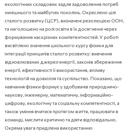
екологічних складових задля задоволення потреб
нинішнього та майбутніх поколінь. Окреслено цілі
сталого розвитку (ЦСР), визначені резолюцією ООН,
та наголошено на ролі освіти в їх досягненні через
формування наскрізних компетентностей. У роботі
висвітлено значення шкільного курсу фізики для
інтеграції принципів сталого розвитку: вивчення
відновлюваних джерел енергії, законів збереження
енергії, ефективності її використання, впливу
технологій на довкілля та суспільство. Показано, що
навчання фізики формує у здобувачів природничо-
наукову, інженерну, математичну, інформаційно-
цифрову, екологічну та соціальну компетентності, а
також уміння вчитися протягом життя, працювати в
команді, мислити критично та діяти відповідально.
Окрема увага приділена використанню