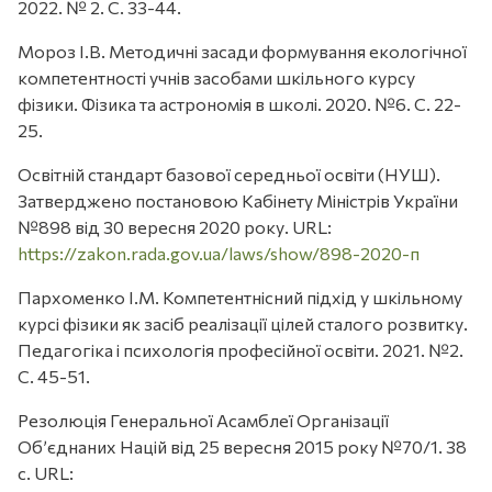
2022. № 2. С. 33-44.
Мороз І.В. Методичні засади формування екологічної
компетентності учнів засобами шкільного курсу
фізики. Фізика та астрономія в школі. 2020. №6. С. 22-
25.
Освітній стандарт базової середньої освіти (НУШ).
Затверджено постановою Кабінету Міністрів України
№898 від 30 вересня 2020 року. URL:
https://zakon.rada.gov.ua/laws/show/898-2020-п
Пархоменко І.М. Компетентнісний підхід у шкільному
курсі фізики як засіб реалізації цілей сталого розвитку.
Педагогіка і психологія професійної освіти. 2021. №2.
С. 45-51.
Резолюція Генеральної Асамблеї Організації
Об’єднаних Націй від 25 вересня 2015 року №70/1. 38
с. URL: