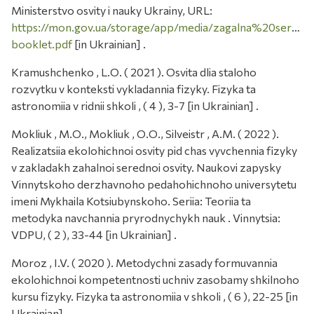
Ministerstvo osvity i nauky Ukrainy, URL:
https://mon.gov.ua/storage/app/media/zagalna%20sered
booklet.pdf
[in Ukrainian] .
Kramushchenko , L.O. ( 2021 ). Osvita dlia staloho
rozvytku v konteksti vykladannia fizyky. Fizyka ta
astronomiia v ridnii shkoli , ( 4 ), 3-7 [in Ukrainian] .
Mokliuk , M.O., Mokliuk , O.O., Silveistr , A.M. ( 2022 ).
Realizatsiia ekolohichnoi osvity pid chas vyvchennia fizyky
v zakladakh zahalnoi serednoi osvity. Naukovi zapysky
Vinnytskoho derzhavnoho pedahohichnoho universytetu
imeni Mykhaila Kotsiubynskoho. Seriia: Teoriia ta
metodyka navchannia pryrodnychykh nauk . Vinnytsia:
VDPU, ( 2 ), 33-44 [in Ukrainian] .
Moroz , I.V. ( 2020 ). Metodychni zasady formuvannia
ekolohichnoi kompetentnosti uchniv zasobamy shkilnoho
kursu fizyky. Fizyka ta astronomiia v shkoli , ( 6 ), 22-25 [in
Ukrainian] .