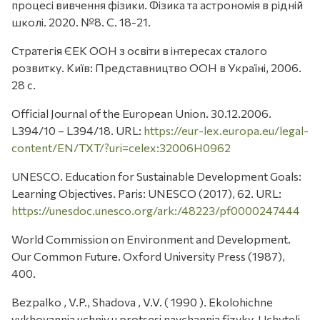
процесі вивчення фізики. Фізика та астрономія в рідній
школі. 2020. №8. С. 18-21.
Стратегія ЄЕК ООН з освіти в інтересах сталого
розвитку. Київ: Представництво ООН в Україні, 2006.
28 с.
Official Journal of the European Union. 30.12.2006.
L394/10 – L394/18. URL:
https://eur-lex.europa.eu/legal-
content/EN/TXT/?uri=celex:32006H0962
UNESCO. Education for Sustainable Development Goals:
Learning Objectives. Paris: UNESCO (2017), 62. URL:
https://unesdoc.unesco.org/ark:/48223/pf0000247444
World Commission on Environment and Development.
Our Common Future. Oxford University Press (1987),
400.
Bezpalko , V.P., Shadova , V.V. ( 1990 ). Ekolohichne
vykhovannia uchniv u protsesi navchannia fizyky. Uchyteli-