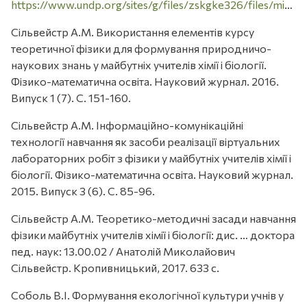
https://www.undp.org/sites/g/files/zskgke326/files/migration/ua/Agenda2030_UA.pdf
Сільвейстр А.М. Використання елементів курсу
теоретичної фізики для формування природничо-
наукових знань у майбутніх учителів хімії і біології.
Фізико-математична освіта. Науковий журнал. 2016.
Випуск 1 (7). С. 151-160.
Сільвейстр А.М. Інформаційно-комунікаційні
технології навчання як засоби реалізації віртуальних
лабораторних робіт з фізики у майбутніх учителів хімії і
біології. Фізико-математична освіта. Науковий журнал.
2015. Випуск 3 (6). С. 85-96.
Сільвейстр А.М. Теоретико-методичні засади навчання
фізики майбутніх учителів хімії і біології: дис. … доктора
пед. наук: 13.00.02 / Анатолій Миколайович
Сільвейстр. Кропивницький, 2017. 633 с.
Соболь В.І. Формування екологічної культури учнів у