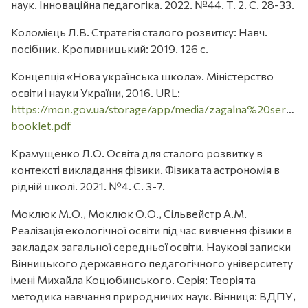
наук. Інноваційна педагогіка. 2022. №44. Т. 2. С. 28-33.
Коломієць Л.В. Стратегія сталого розвитку: Навч.
посібник. Кропивницький: 2019. 126 с.
Концепція «Нова українська школа». Міністерство
освіти і науки України, 2016. URL:
https://mon.gov.ua/storage/app/media/zagalna%20sered
booklet.pdf
Крамущенко Л.О. Освіта для сталого розвитку в
контексті викладання фізики. Фізика та астрономія в
рідній школі. 2021. №4. С. 3-7.
Моклюк М.О., Моклюк О.О., Сільвейстр А.М.
Реалізація екологічної освіти під час вивчення фізики в
закладах загальної середньої освіти. Наукові записки
Вінницького державного педагогічного університету
імені Михайла Коцюбинського. Серія: Теорія та
методика навчання природничих наук. Вінниця: ВДПУ,