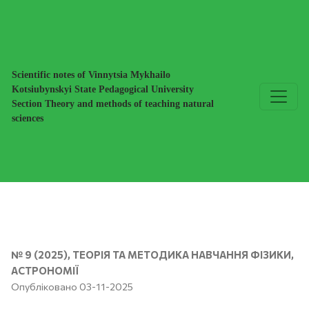
ФІЗИЧНА КАРТИНА СВІТУ ЯК КЛЮЧОВИЙ ЕЛЕМЕНТ 
Scientific notes of Vinnytsia Mykhailo
Kotsiubynskyi State Pedagogical University
Section Theory and methods of teaching natural
sciences
№ 9 (2025)
,
ТЕОРІЯ ТА МЕТОДИКА НАВЧАННЯ ФІЗИКИ,
АСТРОНОМІЇ
Опубліковано 03-11-2025