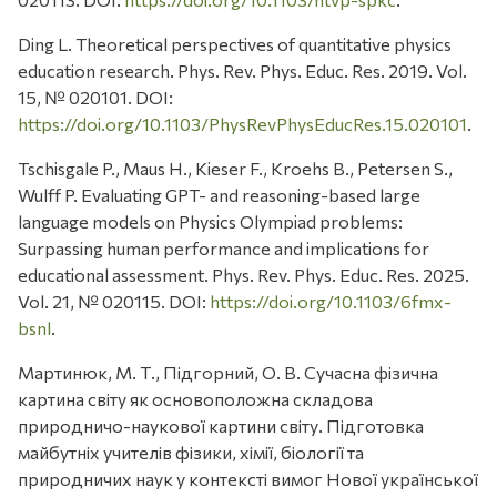
Ding L. Theoretical perspectives of quantitative physics
education research. Phys. Rev. Phys. Educ. Res. 2019. Vol.
15, № 020101. DOI:
https://doi.org/10.1103/PhysRevPhysEducRes.15.020101
.
Tschisgale P., Maus H., Kieser F., Kroehs B., Petersen S.,
Wulff P. Evaluating GPT- and reasoning-based large
language models on Physics Olympiad problems:
Surpassing human performance and implications for
educational assessment. Phys. Rev. Phys. Educ. Res. 2025.
Vol. 21, № 020115. DOI:
https://doi.org/10.1103/6fmx-
bsnl
.
Мартинюк, М. Т., Підгорний, О. В. Сучасна фізична
картина світу як основоположна складова
природничо-наукової картини світу. Підготовка
майбутніх учителів фізики, хімії, біології та
природничих наук у контексті вимог Нової української