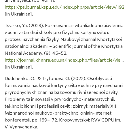
https://ps.journal.kspu.edu/index.php/ps/article/view/192
[in Ukrainian].
Tsvirko, Ya. (2023). Formuvannia svitohliadnoho uiavlennia
v uchniv starshoi shkoly pro fizychnu kartynu svitu u
protsesi navchannia fizyky. Naukovyi zhurnal Khortytskoi
natsionalnoi akademii – Scientific Journal of the Khortytsia
National Academy, (9), 45–52.
https://journal.khnnra.edu.ua/index.php/files/article/view/158/157
[in Ukrainian].
Dudchenko, O., & Tryfonova, O. (2022). Osoblyvosti
formuvannia naukovoi kartyny svitu v uchniv pry navchanni
pryrodnychykh znan na bazovomu rivni serednoi osvity.
Problemy ta innovatsii v pryrodnycho-matematychnii,
tekhnolohichnii i profesiinii osviti: zbirnyk materialiv XIII
Mizhnarodnoi naukovo-praktychnoi onlain-internet
konferentsii, pp. 169–172. Kropyvnytskyi: RVV CDPU im.
V. Vynnychenka.