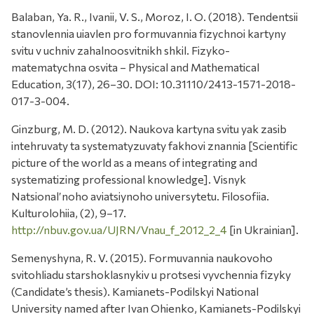
Balaban, Ya. R., Ivanii, V. S., Moroz, I. O. (2018). Tendentsii
stanovlennia uiavlen pro formuvannia fizychnoi kartyny
svitu v uchniv zahalnoosvitnikh shkil. Fizyko-
matematychna osvita – Physical and Mathematical
Education, 3(17), 26–30. DOI: 10.31110/2413-1571-2018-
017-3-004.
Ginzburg, M. D. (2012). Naukova kartyna svitu yak zasib
intehruvaty ta systematyzuvaty fakhovi znannia [Scientific
picture of the world as a means of integrating and
systematizing professional knowledge]. Visnyk
Natsionalʹnoho aviatsiynoho universytetu. Filosofiia.
Kulturolohiia, (2), 9–17.
http://nbuv.gov.ua/UJRN/Vnau_f_2012_2_4
[in Ukrainian].
Semenyshyna, R. V. (2015). Formuvannia naukovoho
svitohliadu starshoklasnykiv u protsesi vyvchennia fizyky
(Candidate’s thesis). Kamianets-Podilskyi National
University named after Ivan Ohienko, Kamianets-Podilskyi