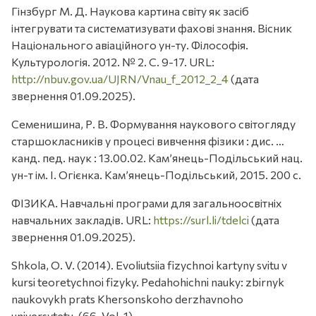
Гінзбург М. Д. Наукова картина світу як засіб
інтегрувати та систематизувати фахові знання. Вісник
Національного авіаційного ун-ту. Філософія.
Культурологія. 2012. № 2. С. 9-17. URL:
http://nbuv.gov.ua/UJRN/Vnau_f_2012_2_4
(дата
звернення 01.09.2025).
Семенишина, Р. В. Формування наукового світогляду
старшокласників у процесі вивчення фізики : дис. …
канд. пед. наук : 13.00.02. Кам’янець-Подільський нац.
ун-т ім. І. Огієнка. Кам’янець-Подільський, 2015. 200 с.
ФІЗИКА. Навчальні програми для загальноосвітніх
навчальних закладів. URL:
https://surl.li/tdelci
(дата
звернення 01.09.2025).
Shkola, O. V. (2014). Evoliutsiia fizychnoi kartyny svitu v
kursi teoretychnoi fizyky. Pedahohichni nauky: zbirnyk
naukovykh prats Khersonskoho derzhavnoho
universytetu, (66, Vol. 1).