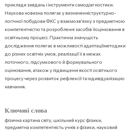
приклади завдань і інструменти самодіагностики.
Наукова новизна полягає у визначенніструктурно-
логічної побудови ФКС у взаємозв’язку з предметною
компетентністю та розробленні засобів їїоцінювання в
освітньому процесі. Практична значущість
дослідження полягає в можливості адаптаціїметодики
до різних освітніх умов, реалізації її в межах
поточного, підсумкового й формувального
оцінювання, атакож у підвищенні якості освітнього
процесу через розвиток рефлексії та індивідуалізацію
навчання.
Ключові слова
фізична картина світу, шкільний курс фізики,
предметна компетентність учнів з фізики, науковий