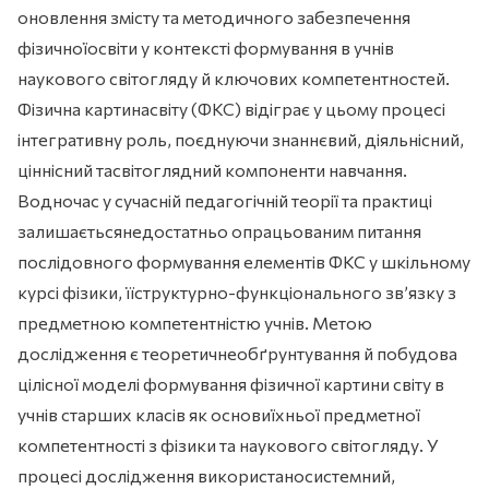
оновлення змісту та методичного забезпечення
фізичноїосвіти у контексті формування в учнів
наукового світогляду й ключових компетентностей.
Фізична картинасвіту (ФКС) відіграє у цьому процесі
інтегративну роль, поєднуючи знаннєвий, діяльнісний,
ціннісний тасвітоглядний компоненти навчання.
Водночас у сучасній педагогічній теорії та практиці
залишаєтьсянедостатньо опрацьованим питання
послідовного формування елементів ФКС у шкільному
курсі фізики, їїструктурно-функціонального зв’язку з
предметною компетентністю учнів. Метою
дослідження є теоретичнеобґрунтування й побудова
цілісної моделі формування фізичної картини світу в
учнів старших класів як основиїхньої предметної
компетентності з фізики та наукового світогляду. У
процесі дослідження використаносистемний,