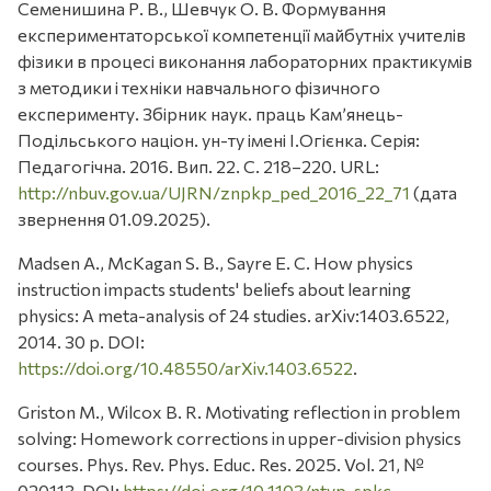
Семенишина Р. В., Шевчук О. В. Формування
експериментаторської компетенції майбутніх учителів
фізики в процесі виконання лабораторних практикумів
з методики і техніки навчального фізичного
експерименту. Збірник наук. праць Кам’янець-
Подільського націон. ун-ту імені І.Огієнка. Серія:
Педагогічна. 2016. Вип. 22. С. 218–220. URL:
http://nbuv.gov.ua/UJRN/znpkp_ped_2016_22_71
(дата
звернення 01.09.2025).
Madsen A., McKagan S. B., Sayre E. C. How physics
instruction impacts students' beliefs about learning
physics: A meta-analysis of 24 studies. arXiv:1403.6522,
2014. 30 p. DOI:
https://doi.org/10.48550/arXiv.1403.6522
.
Griston M., Wilcox B. R. Motivating reflection in problem
solving: Homework corrections in upper-division physics
courses. Phys. Rev. Phys. Educ. Res. 2025. Vol. 21, №
020113. DOI:
https://doi.org/10.1103/ntvp-spkc
.