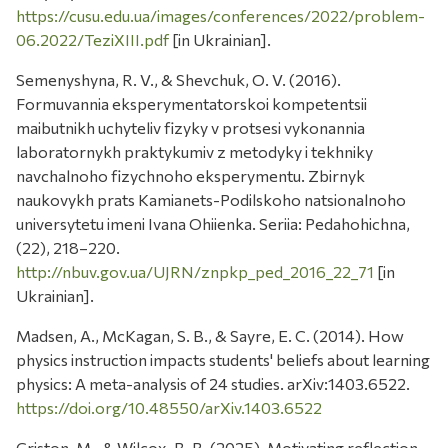
https://cusu.edu.ua/images/conferences/2022/problem-
06.2022/TeziXIII.pdf
[in Ukrainian].
Semenyshyna, R. V., & Shevchuk, O. V. (2016).
Formuvannia eksperymentatorskoi kompetentsii
maibutnikh uchyteliv fizyky v protsesi vykonannia
laboratornykh praktykumiv z metodyky i tekhniky
navchalnoho fizychnoho eksperymentu. Zbirnyk
naukovykh prats Kamianets-Podilskoho natsionalnoho
universytetu imeni Ivana Ohiienka. Seriia: Pedahohichna,
(22), 218–220.
http://nbuv.gov.ua/UJRN/znpkp_ped_2016_22_71
[in
Ukrainian].
Madsen, A., McKagan, S. B., & Sayre, E. C. (2014). How
physics instruction impacts students' beliefs about learning
physics: A meta-analysis of 24 studies. arXiv:1403.6522.
https://doi.org/10.48550/arXiv.1403.6522
Griston, M., & Wilcox, B. R. (2025). Motivating reflection