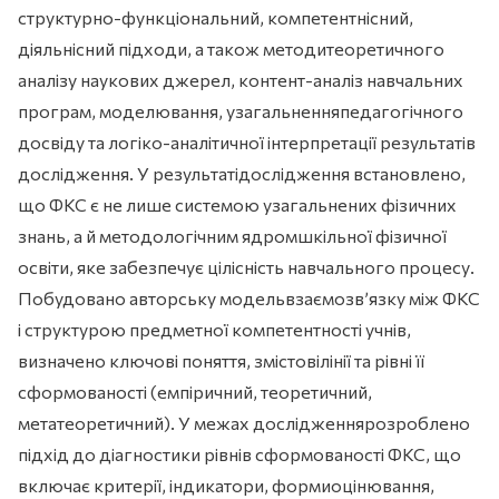
структурно-функціональний, компетентнісний,
діяльнісний підходи, а також методитеоретичного
аналізу наукових джерел, контент-аналіз навчальних
програм, моделювання, узагальненняпедагогічного
досвіду та логіко-аналітичної інтерпретації результатів
дослідження. У результатідослідження встановлено,
що ФКС є не лише системою узагальнених фізичних
знань, а й методологічним ядромшкільної фізичної
освіти, яке забезпечує цілісність навчального процесу.
Побудовано авторську модельвзаємозв’язку між ФКС
і структурою предметної компетентності учнів,
визначено ключові поняття, змістовілінії та рівні її
сформованості (емпіричний, теоретичний,
метатеоретичний). У межах дослідженнярозроблено
підхід до діагностики рівнів сформованості ФКС, що
включає критерії, індикатори, формиоцінювання,