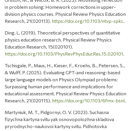
in problem solving: Homework corrections in upper-
division physics courses. Physical Review Physics Education
Research, 21(020113).
https://doi.org/10.1103/ntvp-spkc
.
Ding, L. (2019). Theoretical perspectives of quantitative
physics education research. Physical Review Physics
Education Research, 15(020101).
https://doi.org/10.1103/PhysRevPhysEducRes.15.020101
.
Tschisgale, P., Maus, H., Kieser, F., Kroehs, B., Petersen, S.,
& Wulff, P. (2025). Evaluating GPT-and reasoning-based
large language models on Physics Olympiad problems:
Surpassing human performance and implications for
educational assessment. Physical Review Physics Education
Research, 21(020115).
https://doi.org/10.1103/6fmx-bsnl
.
Martyniuk, M. T., Pidgornyi, O. V. (2023). Suchasna
fizychna kartyna svitu yak osnovopolozhna skladova
pryrodnycho-naukovoi kartyny svitu. Pidhotovka