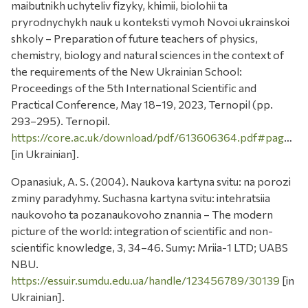
maibutnikh uchyteliv fizyky, khimii, biolohii ta
pryrodnychykh nauk u konteksti vymoh Novoi ukrainskoi
shkoly – Preparation of future teachers of physics,
chemistry, biology and natural sciences in the context of
the requirements of the New Ukrainian School:
Proceedings of the 5th International Scientific and
Practical Conference, May 18–19, 2023, Ternopil (pp.
293–295). Ternopil.
https://core.ac.uk/download/pdf/613606364.pdf#page=293
[in Ukrainian].
Opanasiuk, A. S. (2004). Naukova kartyna svitu: na porozi
zminy paradyhmy. Suchasna kartyna svitu: intehratsiia
naukovoho ta pozanaukovoho znannia – The modern
picture of the world: integration of scientific and non-
scientific knowledge, 3, 34–46. Sumy: Mriia-1 LTD; UABS
NBU.
https://essuir.sumdu.edu.ua/handle/123456789/30139
[in
Ukrainian].