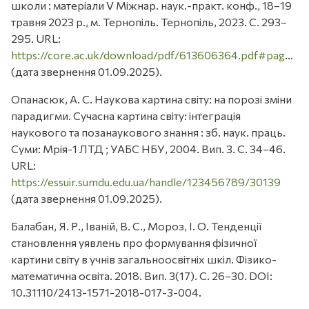
школи : матеріали V Міжнар. наук.-практ. конф., 18–19
травня 2023 р., м. Тернопіль. Тернопіль, 2023. С. 293–
295. URL:
https://core.ac.uk/download/pdf/613606364.pdf#page=293
(дата звернення 01.09.2025).
Опанасюк, А. С. Наукова картина світу: на порозі зміни
парадигми. Сучасна картина світу: інтеграція
наукового та позанаукового знання : зб. наук. праць.
Суми: Мрія-1 ЛТД ; УАБС НБУ, 2004. Вип. 3. С. 34–46.
URL:
https://essuir.sumdu.edu.ua/handle/123456789/30139
(дата звернення 01.09.2025).
Балабан, Я. Р., Іваній, В. С., Мороз, І. О. Тенденції
становлення уявлень про формування фізичної
картини світу в учнів загальноосвітніх шкіл. Фізико-
математична освіта. 2018. Вип. 3(17). С. 26–30. DOI:
10.31110/2413-1571-2018-017-3-004.