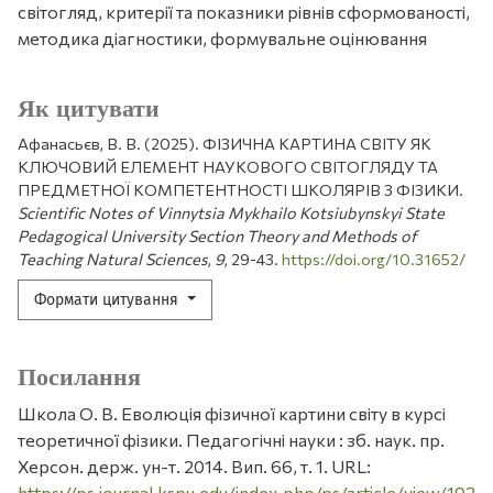
світогляд, критерії та показники рівнів сформованості,
методика діагностики, формувальне оцінювання
Як цитувати
Афанасьєв, В. В. (2025). ФІЗИЧНА КАРТИНА СВІТУ ЯК
КЛЮЧОВИЙ ЕЛЕМЕНТ НАУКОВОГО СВІТОГЛЯДУ ТА
ПРЕДМЕТНОЇ КОМПЕТЕНТНОСТІ ШКОЛЯРІВ З ФІЗИКИ.
Scientific Notes of Vinnytsia Mykhailo Kotsiubynskyi State
Pedagogical University Section Theory and Methods of
Teaching Natural Sciences
,
9
, 29-43.
https://doi.org/10.31652/
Формати цитування
Посилання
Школа О. В. Еволюція фізичної картини світу в курсі
теоретичної фізики. Педагогічні науки : зб. наук. пр.
Херсон. держ. ун-т. 2014. Вип. 66, т. 1. URL:
https://ps.journal.kspu.edu/index.php/ps/article/view/192