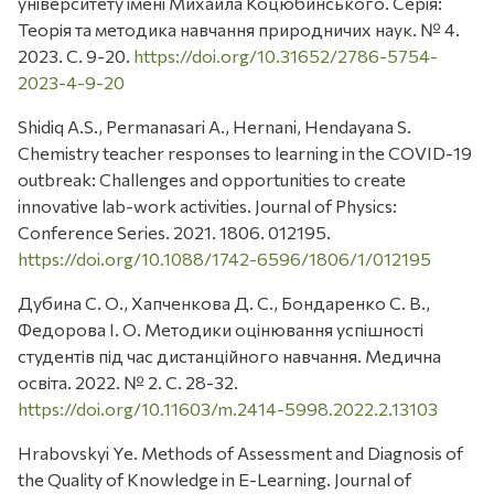
університету імені Михайла Коцюбинського. Серія:
Теорія та методика навчання природничих наук. № 4.
2023. С. 9-20.
https://doi.org/10.31652/2786-5754-
2023-4-9-20
Shidiq A.S., Permanasari A., Hernani, Hendayana S.
Chemistry teacher responses to learning in the COVID-19
outbreak: Challenges and opportunities to create
innovative lab-work activities. Journal of Physics:
Conference Series. 2021. 1806. 012195.
https://doi.org/10.1088/1742-6596/1806/1/012195
Дубина С. О., Хапченкова Д. С., Бондаренко С. В.,
Федорова І. О. Методики оцінювання успішності
студентів під час дистанційного навчання. Медична
освіта. 2022. № 2. С. 28-32.
https://doi.org/10.11603/m.2414-5998.2022.2.13103
Hrabovskyi Ye. Methods of Assessment and Diagnosis of
the Quality of Knowledge in E-Learning. Journal of