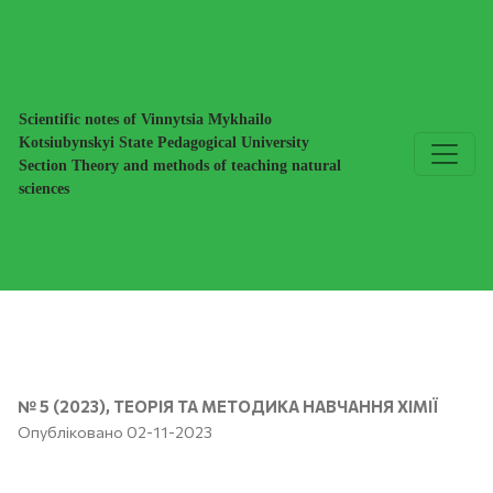
Особливості хімічного експерименту в умовах вимушено
Scientific notes of Vinnytsia Mykhailo
Kotsiubynskyi State Pedagogical University
Section Theory and methods of teaching natural
sciences
№ 5 (2023)
,
ТЕОРІЯ ТА МЕТОДИКА НАВЧАННЯ ХІМІЇ
Опубліковано 02-11-2023