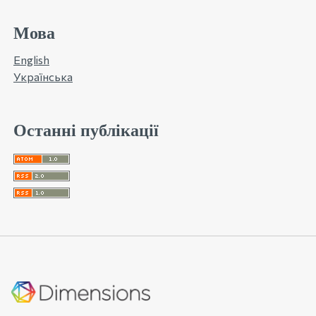
Мова
English
Українська
Останні публікації