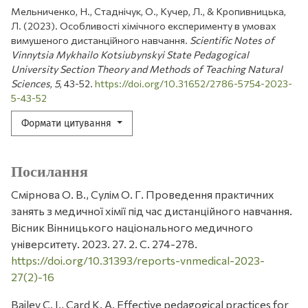
Мельниченко, Н., Стаднічук, О., Кучер, Л., & Кропивницька,
Л. (2023). Особливості хімічного експерименту в умовах
вимушеного дистанційного навчання.
Scientific Notes of
Vinnytsia Mykhailo Kotsiubynskyi State Pedagogical
University Section Theory and Methods of Teaching Natural
Sciences
,
5
, 43-52.
https://doi.org/10.31652/2786-5754-2023-
5-43-52
Формати цитування
Посилання
Смірнова О. В., Сулім О. Г. Проведення практичних
занять з медичної хімії під час дистанційного навчання.
Вісник Вінницького національного медичного
університету. 2023. 27. 2. С. 274-278.
https://doi.org/10.31393/reports-vnmedical-2023-
27(2)-16
Bailey C. J., Card K. A. Effective pedagogical practices for