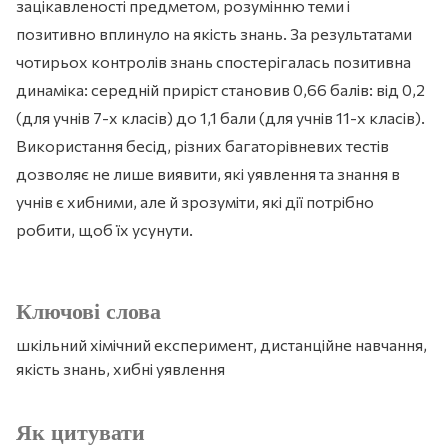
зацікавленості предметом, розумінню теми і
позитивно вплинуло на якість знань. За результатами
чотирьох контролів знань спостерігалась позитивна
динаміка: середній приріст становив 0,66 балів: від 0,2
(для учнів 7-х класів) до 1,1 бали (для учнів 11-х класів).
Використання бесід, різних багаторівневих тестів
дозволяє не лише виявити, які уявлення та знання в
учнів є хибними, але й зрозуміти, які дії потрібно
робити, щоб їх усунути.
Ключові слова
шкільний хімічний експеримент, дистанційне навчання,
якість знань, хибні уявлення
Як цитувати