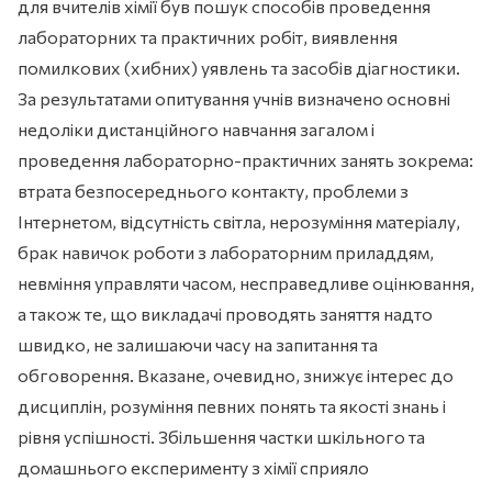
для вчителів хімії був пошук способів проведення
лабораторних та практичних робіт, виявлення
помилкових (хибних) уявлень та засобів діагностики.
За результатами опитування учнів визначено основні
недоліки дистанційного навчання загалом і
проведення лабораторно-практичних занять зокрема:
втрата безпосереднього контакту, проблеми з
Інтернетом, відсутність світла, нерозуміння матеріалу,
брак навичок роботи з лабораторним приладдям,
невміння управляти часом, несправедливе оцінювання,
а також те, що викладачі проводять заняття надто
швидко, не залишаючи часу на запитання та
обговорення. Вказане, очевидно, знижує інтерес до
дисциплін, розуміння певних понять та якості знань і
рівня успішності. Збільшення частки шкільного та
домашнього експерименту з хімії сприяло