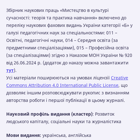
Збірник наукових праць «Мистецтво в культурі
сучасності: теорія та практика навчання» включено до
переліку наукових фахових видань України категорії «Б» у
галузі педагогічних наук за спеціальностями: 011 –
Освітні, педагогічні науки, 014 – Середня освіта (за
предметними спеціалізаціями), 015 – Професійна освіта
(за спеціалізаціями) згідно з Наказом МОН України № 920
від 26.06.2024 р. (додаток до наказу можна завантажити
тут
).
Усі матеріали поширюються на умовах ліцензії
Creative
Commons Attribution 4.0 International Public License
, що
дозволяє іншим розповсюджувати рукопис з визнанням
авторства роботи і першої публікації в цьому журналі.
Науковий профіль видання (кластер)
: Розвиток
людського капіталу, соціальні науки та журналістика
Мови видання:
українська, англійська