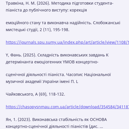
Травкіна, H. M. (2026). Методика підготовки студента-
піаніста до публічного виступу: корекція
емоційного стану та виконавча надійність. Слобожанські
мистецькі студії, 2 (11), 195-198.
https://journals.spu.sumy.ua/index.php/art/article/view/1108/
Y, Фань. (2025). Складність виконавських завдань K
детермінанта емоціогенних YMOB концертно-
сценічної діяльності піаніста. Часопис Національної
музичної академії України імені П. L
Чайковського, А (69), 118-132.
https://chasopysnmau.com.ua/article/download/354584/34118
Ян, 1. (2023). Виконавська стабільність як OCHOBA
концертно-сценічної діяльності піаністів (дис. ...