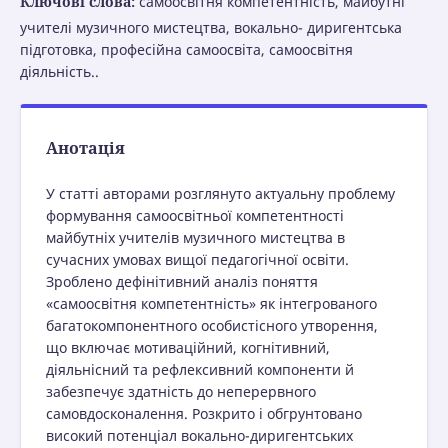
Ключові слова:
самоосвітня компетентність, майбутні
учителі музичного мистецтва, вокально- диригентська
підготовка, професійна самоосвіта, самоосвітня
діяльність..
Анотація
У статті авторами розглянуто актуальну проблему
формування самоосвітньої компетентності
майбутніх учителів музичного мистецтва в
сучасних умовах вищої педагогічної освіти.
Зроблено дефінітивний аналіз поняття
«самоосвітня компетентність» як інтегрованого
багатокомпонентного особистісного утворення,
що включає мотиваційний, когнітивний,
діяльнісний та рефлексивний компоненти й
забезпечує здатність до неперервного
самовдосконалення. Розкрито і обгрунтовано
високий потенціал вокально-диригентських