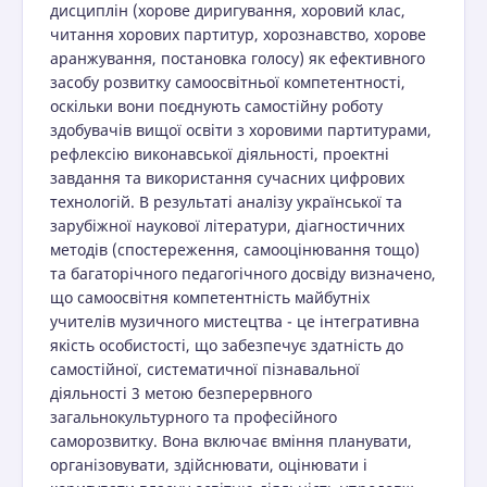
дисциплін (хорове диригування, хоровий клас,
читання хорових партитур, хорознавство, хорове
аранжування, постановка голосу) як ефективного
засобу розвитку самоосвітньої компетентності,
оскільки вони поєднують самостійну роботу
здобувачів вищої освіти з хоровими партитурами,
рефлексію виконавської діяльності, проектні
завдання та використання сучасних цифрових
технологій. В результаті аналізу української та
зарубіжної наукової літератури, діагностичних
методів (спостереження, самооцінювання тощо)
та багаторічного педагогічного досвіду визначено,
що самоосвітня компетентність майбутніх
учителів музичного мистецтва - це інтегративна
якість особистості, що забезпечує здатність до
самостійної, систематичної пізнавальної
діяльності 3 метою безперервного
загальнокультурного та професійного
саморозвитку. Вона включає вміння планувати,
організовувати, здійснювати, оцінювати і