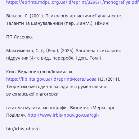
https://eprints.mdpu.org.ua/id/eprint/3298/1/monografiya.pdf
Вільсон, Г. (2001). Психологія артистичної діяльності:
Таланти Ta шанувальники (пер. 3 англ.). Ніжин:
ПП Лисенко.
Максименко, С. Д. (Ред.). (2025). Загальна психологія:
підручник (4-те вид., переробл. і доп., Том 1.
Київ: Видавництво «Людмила».
https://lib.itta.gov.ua/id/eprintМозгальова
H.I. (2011).
Теоретико-методичні засади інструментально-
виконавської підготовки
вчителя музики: монографія. Вінниця: «Меркьюрі-
Поділля».
http://www.irbis-nbuv.gov.ua/cgi-
bin/irbis_nbuv/c