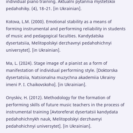
individual piano training. Aktualni pytannia mystetskoi
pedahohiky. (4), 18–21. [in Ukrainian].
Kotova, L.M. (2000). Emotional stability as a means of
forming instrumental and performing reliability in students
of music and pedagogical faculties. Kandydatska
dysertatsiia, Melitopolskyi derzhavnyi pedahohichnyi
universytet]. [in Ukrainian].
Ma, L. (2024). Stage image of a pianist as a form of
manifestation of individual performing style. [Doktorska
dysertatsiia, Natsionalna muzychna akademiia Ukrainy
imeni P. I. Chaikovskoho]. [in Ukrainian].
Onyskiv, H. (2012). Methodology for the formation of
performing skills of future music teachers in the process of
instrumental training [Avtoreferat dysertatsii kandydata
pedahohichnykh nauk, Melitopolskyi derzhavnyi
pedahohichnyi universytet]. [in Ukrainian].