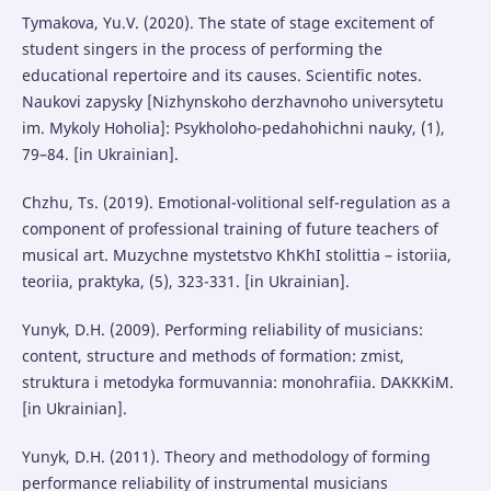
Tymakova, Yu.V. (2020). The state of stage excitement of
student singers in the process of performing the
educational repertoire and its causes. Scientific notes.
Naukovi zapysky [Nizhynskoho derzhavnoho universytetu
im. Mykoly Hoholia]: Psykholoho-pedahohichni nauky, (1),
79–84. [in Ukrainian].
Chzhu, Ts. (2019). Emotional-volitional self-regulation as a
component of professional training of future teachers of
musical art. Muzychne mystetstvo KhKhI stolittia – istoriia,
teoriia, praktyka, (5), 323-331. [in Ukrainian].
Yunyk, D.H. (2009). Performing reliability of musicians:
content, structure and methods of formation: zmist,
struktura i metodyka formuvannia: monohrafiia. DAKKKiM.
[in Ukrainian].
Yunyk, D.H. (2011). Theory and methodology of forming
performance reliability of instrumental musicians