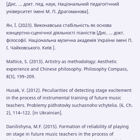
[Дис. ... докт. пед. наук, Національний педагогічний
університет імені М. П. Драгоманова].
Ян, Ї. (2023). Виконавська стабільність як основа
концертно-сценічної діяльності піаністів [Дис. ... докт.
філософії. Національна музична академія України імені П.
І. Чайковського. Київ ].
Mattice, S. (2013). Artistry as methodology: Aesthetic
experience and Chinese philosophy. Philosophy Compass,
8(3), 199–209.
Husak, V. (2012). Peculiarities of detecting stage excitement
in the process of instrumental training of future music
teachers. Problemy pidhotovky suchasnoho vchytelia. (6, Ch.
2), 114–122. [in Ukrainian].
Danilishyna, M.F. (2015). Formation of reliability of playing
on stage in future music teachers in the process of