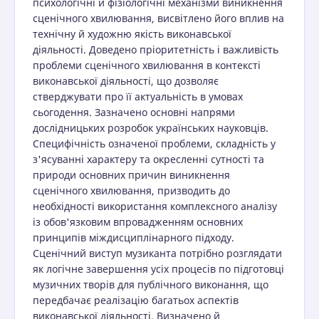
психологічні й фізіологічні механізми виникнення
сценічного хвилювання, висвітлено його вплив на
технічну й художню якість виконавської
діяльності. Доведено пріоритетність і важливість
проблеми сценічного хвилювання в контексті
виконавської діяльності, що дозволяє
стверджувати про її актуальність в умовах
сьогодення. Зазначено основні напрями
дослідницьких розробок українських науковців.
Специфічність означеної проблеми, складність у
з'ясуванні характеру та окресленні сутності та
природи основних причин виникнення
сценічного хвилювання, призводить до
необхідності використання комплексного аналізу
із обов'язковим впровадженням основних
принципів міждисциплінарного підходу.
Сценічний виступ музиканта потрібно розглядати
як логічне завершення усіх процесів по підготовці
музичних творів для публічного виконання, що
передбачає реалізацію багатьох аспектів
виконавської діяльності. Визначено й