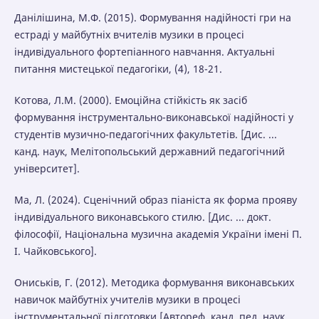
Данілішина, М.Ф. (2015). Формування надійності гри на
естраді у майбутніх вчителів музики в процесі
індивідуального фортепіанного навчання. Актуальні
питання мистецької педагогіки, (4), 18-21.
Котова, Л.М. (2000). Емоційна стійкість як засіб
формування інструментально-виконавської надійності у
студентів музично-педагогічних факультетів. [Дис. ...
канд. наук, Мелітопольський державний педагогічний
університет].
Ма, Л. (2024). Сценічний образ піаніста як форма прояву
індивідуального виконавського стилю. [Дис. ... докт.
філософії, Національна музична академія України імені П.
І. Чайковського].
Ониськів, Г. (2012). Методика формування виконавських
навичок майбутніх учителів музики в процесі
інструментальної підготовки [Автореф. канд. пед. наук,