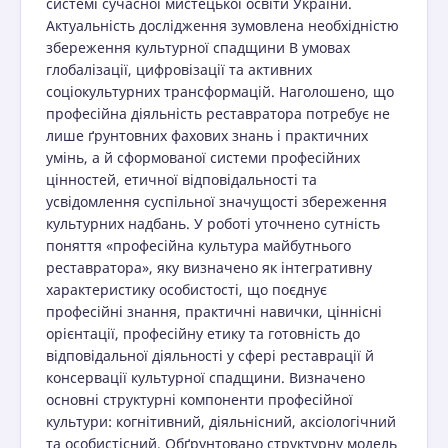
системі сучасної мистецької освіти України.
Актуальність дослідження зумовлена необхідністю
збереження культурної спадщини B умовах
глобалізації, цифровізації та активних
соціокультурних трансформацій. Наголошено, що
професійна діяльність реставратора потребує не
лише ґрунтовних фахових знань і практичних
умінь, а й сформованої системи професійних
цінностей, етичної відповідальності та
усвідомлення суспільної значущості збереження
культурних надбань. У роботі уточнено сутність
поняття «професійна культура майбутнього
реставратора», яку визначено як інтегративну
характеристику особистості, що поєднує
професійні знання, практичні навички, ціннісні
орієнтації, професійну етику та готовність до
відповідальної діяльності у сфері реставрації й
консервації культурної спадщини. Визначено
основні структурні компоненти професійної
культури: когнітивний, діяльнісний, аксіологічний
та особистісний. Обґрунтовано структурну модель