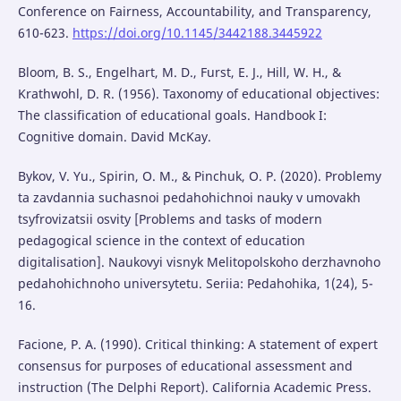
Conference on Fairness, Accountability, and Transparency,
610-623.
https://doi.org/10.1145/3442188.3445922
Bloom, B. S., Engelhart, M. D., Furst, E. J., Hill, W. H., &
Krathwohl, D. R. (1956). Taxonomy of educational objectives:
The classification of educational goals. Handbook I:
Cognitive domain. David McKay.
Bykov, V. Yu., Spirin, O. M., & Pinchuk, O. P. (2020). Problemy
ta zavdannia suchasnoi pedahohichnoi nauky v umovakh
tsyfrovizatsii osvity [Problems and tasks of modern
pedagogical science in the context of education
digitalisation]. Naukovyi visnyk Melitopolskoho derzhavnoho
pedahohichnoho universytetu. Seriia: Pedahohika, 1(24), 5-
16.
Facione, P. A. (1990). Critical thinking: A statement of expert
consensus for purposes of educational assessment and
instruction (The Delphi Report). California Academic Press.