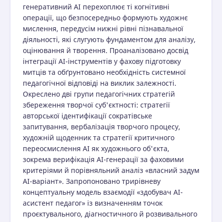
генеративний АІ перехоплює ті когнітивні
операції, що безпосередньо формують художнє
мислення, передусім нижні рівні пізнавальної
діяльності, які слугують фундаментом для аналізу,
оцінювання й творення. Проаналізовано досвід
інтеграції АІ-інструментів у фахову підготовку
митців та обґрунтовано необхідність системної
педагогічної відповіді на виклик залежності.
Окреслено дві групи педагогічних стратегій
збереження творчої суб'єктності: стратегії
авторської ідентифікації сократівське
запитування, вербалізація творчого процесу,
художній щоденник та стратегії критичного
переосмислення АІ як художнього об'єкта,
зокрема верифікація АІ-генерації за фаховими
критеріями й порівняльний аналіз «власний задум
АІ-варіант». Запропоновано трирівневу
концептуальну модель взаємодії «здобувач АІ-
асистент педагог» із визначенням точок
проєктувального, діагностичного й розвивального