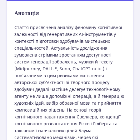
Анотація
Стаття присвячена аналізу феномену когнітивної
залежності від генеративних АІ-інструментів у
контексті підготовки здобувачів мистецьких
спеціальностей. Актуальність дослідження
зумовлена стрімким зростанням доступності
систем генерації зображень, музики й тексту
(Midjourney, DALL-E, Suno, ChatGPT та ін.) і
пов'язаними з цим ризиками витіснення
авторської суб'єктності зі творчого процесу:
здобувач дедалі частіше делегує технологічному
агенту не лише допоміжні операції, а й генерацію
художніх ідей, вибір образної мови та прийняття
композиційних рішень. На основі теорії
когнітивного навантаження Свеллера, концепції
когнітивного розвантаження Ріско і Гілберта та
таксономії навчальних цілей Блума
систематизовано механізми, через які