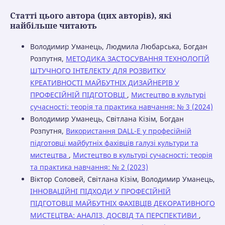
Статті цього автора (цих авторів), які
найбільше читають
Володимир Уманець, Людмила Любарська, Богдан
Розпутня,
МЕТОДИКА ЗАСТОСУВАННЯ ТЕХНОЛОГІЙ
ШТУЧНОГО ІНТЕЛЕКТУ ДЛЯ РОЗВИТКУ
КРЕАТИВНОСТІ МАЙБУТНІХ ДИЗАЙНЕРІВ У
ПРОФЕСІЙНІЙ ПІДГОТОВЦІ
,
Мистецтво в культурі
сучасності: теорія та практика навчання: № 3 (2024)
Володимир Уманець, Світлана Кізім, Богдан
Розпутня,
Використання DALL-E у професійній
підготовці майбутніх фахівців галузі культури та
мистецтва
,
Мистецтво в культурі сучасності: теорія
та практика навчання: № 2 (2023)
Віктор Соловей, Світлана Кізім, Володимир Уманець,
ІННОВАЦІЙНІ ПІДХОДИ У ПРОФЕСІЙНІЙ
ПІДГОТОВЦІ МАЙБУТНІХ ФАХІВЦІВ ДЕКОРАТИВНОГО
МИСТЕЦТВА: АНАЛІЗ, ДОСВІД ТА ПЕРСПЕКТИВИ
,