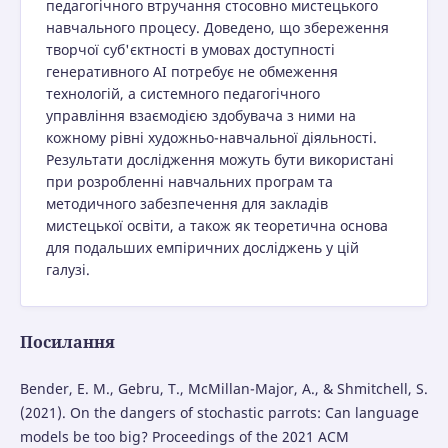
педагогічного втручання стосовно мистецького
навчального процесу. Доведено, що збереження
творчої суб'єктності в умовах доступності
генеративного АІ потребує не обмеження
технологій, а системного педагогічного
управління взаємодією здобувача з ними на
кожному рівні художньо-навчальної діяльності.
Результати дослідження можуть бути використані
при розробленні навчальних програм та
методичного забезпечення для закладів
мистецької освіти, а також як теоретична основа
для подальших емпіричних досліджень у цій
галузі.
Посилання
Bender, E. M., Gebru, T., McMillan-Major, A., & Shmitchell, S.
(2021). On the dangers of stochastic parrots: Can language
models be too big? Proceedings of the 2021 ACM