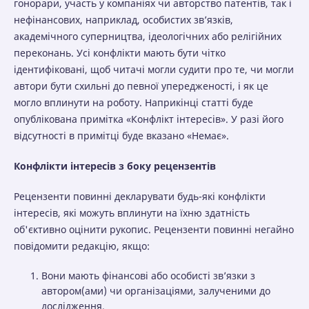
гонорари, участь у компаніях чи авторство патентів, так і
нефінансових, наприклад, особистих зв’язків,
академічного суперництва, ідеологічних або релігійних
переконань. Усі конфлікти мають бути чітко
ідентифіковані, щоб читачі могли судити про те, чи могли
автори бути схильні до певної упередженості, і як це
могло вплинути на роботу. Наприкінці статті буде
опублікована примітка «Конфлікт інтересів». У разі його
відсутності в примітці буде вказано «Немає».
Конфлікти інтересів з боку рецензентів
Рецензенти повинні декларувати будь-які конфлікти
інтересів, які можуть вплинути на їхню здатність
об'єктивно оцінити рукопис. Рецензенти повинні негайно
повідомити редакцію, якщо:
Вони мають фінансові або особисті зв’язки з
автором(ами) чи організаціями, залученими до
дослідження.