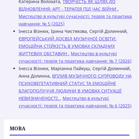
Катерина Волохата,
ТВОРЧІСТЬ ЯК ШЛЯХ ДО
ВІДНОВЛЕННЯ: АРТ - ТЕРАПІЯ ПІД ЧАС ВІЙНИ
,
Мистецтво в культурі сучасності: теорія та практика
навчання: № 5 (2025)
Інесса Візнюк, Ірина Чистякова, Сергій Долинний,
ЄВРОПЕЙСЬКИЙ ДОСВІД МУЗИЧНОЇ ОСВІТИ:
ЕМОЦІЙНА СТІЙКІСТЬ В УМОВАХ СКЛАДНИХ
ЖИТТЄВИХ ОБСТАВИН
,
Мистецтво в культурі
сучасності: теорія та практика навчання: № 7 (2026)
Інесса Візнюк, Маріанна Пайкуш, Сергій Долинний,
Анна Долинна,
ВПЛИВ МУЗИЧНОГО СУПРОВОДУ НА
ПСИХОВЕГЕТАТИВНИЙ СТАТУС ΤΑ ЕМОЦІЙНЕ
БЛАГОПОЛУЧЧЯ ЛЮДИНИ B УМОВАХ СИТУАЦІЇ
НЕВИЗНАЧЕНОСТІ.
,
Мистецтво в культурі
сучасності: теорія та практика навчання: № 6 (2025)
МОВА