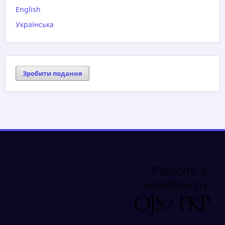
English
Українська
Зробити подання