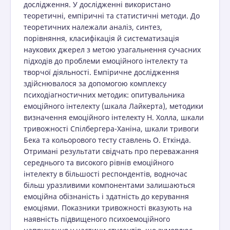
дослідження. У дослідженні використано
теоретичні, емпіричні та статистичні методи. До
теоретичних належали аналіз, синтез,
порівняння, класифікація й систематизація
наукових джерел з метою узагальнення сучасних
підходів до проблеми емоційного інтелекту та
творчої діяльності. Емпіричне дослідження
здійснювалося за допомогою комплексу
психодіагностичних методик: опитувальника
емоційного інтелекту (шкала Лайкерта), методики
визначення емоційного інтелекту Н. Холла, шкали
тривожності Спілбергера-Ханіна, шкали тривоги
Бека та кольорового тесту ставлень О. Еткінда.
Отримані результати свідчать про переважання
середнього та високого рівнів емоційного
інтелекту в більшості респондентів, водночас
більш уразливими компонентами залишаються
емоційна обізнаність і здатність до керування
емоціями. Показники тривожності вказують на
наявність підвищеного психоемоційного