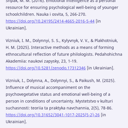
Shpak, M. M. (2016). Emotional intelligence as a personal
resource for ensuring psychological well-being of younger
schoolchildren. Nauka i osvita, 5, 266-270.
https://doi.org/10.24195/2414-4665-2016-5-44
[in
Ukrainian].
Vizniuk, I. M., Dolynnyi, S. S., Kylyvnyk, V. V., & Plakhotniuk,
H. M. (2025). Interactive methods as a means of forming
ethnocultural reflection of future philologists. Pedahohichna
Akademiia: naukovi zapysky, 23, 1-19.
https://doi.org/10.5281/zenodo.17312346
[in Ukrainian].
Vizniuk, I., Dolynna, A., Dolynnyi, S., & Paikush, M. (2025).
Influence of musical accompaniment on the
psychovegetative status and emotional well-being of a
person in conditions of uncertainty. Mystetstvo v kulturi
suchasnosti: teoriia ta praktyka navchannia, 2(5), 78-86.
https://doi.org/10.31652/3041-1017-2025(5-2)-26
[in
Ukrainian].