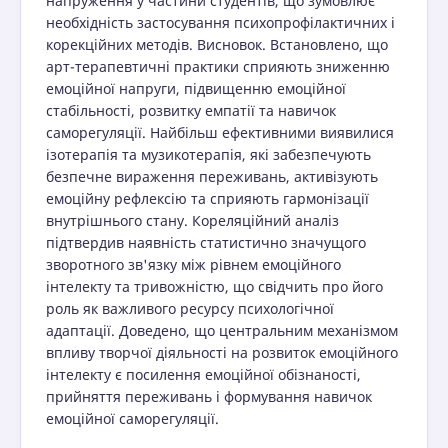
напруження у частини студентів, що зумовлює
необхідність застосування психопрофілактичних і
корекційних методів. Висновок. Встановлено, що
арт-терапевтичні практики сприяють зниженню
емоційної напруги, підвищенню емоційної
стабільності, розвитку емпатії та навичок
саморегуляції. Найбільш ефективними виявилися
ізотерапія та музикотерапія, які забезпечують
безпечне вираження переживань, активізують
емоційну рефлексію та сприяють гармонізації
внутрішнього стану. Кореляційний аналіз
підтвердив наявність статистично значущого
зворотного зв'язку між рівнем емоційного
інтелекту та тривожністю, що свідчить про його
роль як важливого ресурсу психологічної
адаптації. Доведено, що центральним механізмом
впливу творчої діяльності на розвиток емоційного
інтелекту є посилення емоційної обізнаності,
прийняття переживань і формування навичок
емоційної саморегуляції.