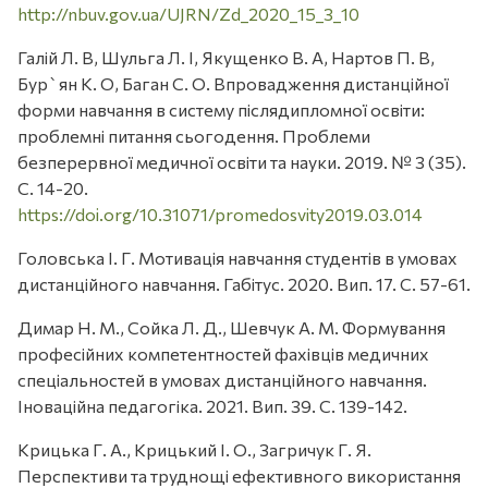
http://nbuv.gov.ua/UJRN/Zd_2020_15_3_10
Галій Л. В, Шульга Л. І, Якущенко В. А, Нартов П. В,
Бур`ян К. О, Баган С. О. Впровадження дистанційної
форми навчання в систему післядипломної освіти:
проблемні питання сьогодення. Проблеми
безперервної медичної освіти та науки. 2019. № 3 (35).
С. 14-20.
https://doi.org/10.31071/promedosvity2019.03.014
Головська І. Г. Мотивація навчання студентів в умовах
дистанційного навчання. Габітус. 2020. Вип. 17. С. 57-61.
Димар Н. М., Сойка Л. Д., Шевчук А. М. Формування
професійних компетентностей фахівців медичних
спеціальностей в умовах дистанційного навчання.
Іноваційна педагогіка. 2021. Вип. 39. С. 139-142.
Крицька Г. А., Крицький І. О., Загричук Г. Я.
Перспективи та труднощі ефективного використання