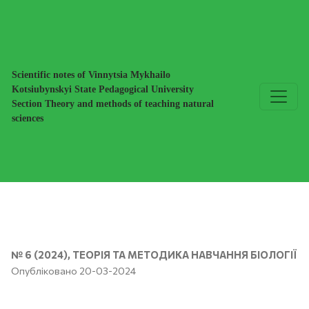
Формування професійних компетенцій майбутніх фахівців
Scientific notes of Vinnytsia Mykhailo
Kotsiubynskyi State Pedagogical University
Section Theory and methods of teaching natural
sciences
№ 6 (2024)
,
ТЕОРІЯ ТА МЕТОДИКА НАВЧАННЯ БІОЛОГІЇ
Опубліковано 20-03-2024