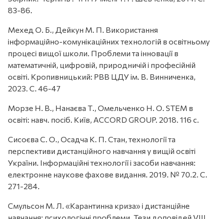
83-86.
Мехед О. Б., Дейкун М. П. Використання
інформаційно-комунікаційних технологій в освітньому
процесі вищої школи. Проблеми та інновації в
математичній, цифровій, природничій і професійній
освіті. Кропивницький: РВВ ЦДУ ім. В. Винниченка,
2023. С. 46-47
Морзе Н. В., Нанаєва Т., Омельченко Н. О. STEM в
освіті: навч. посіб. Київ, ACCORD GROUP. 2018. 116 c.
Сисоєва С. О., Осадча К. П. Стан, технології та
перспективи дистанційного навчання у вищій освіті
України. Інформаційні технології і засоби навчання:
електронне наукове фахове видання. 2019. № 70.2. С.
271-284.
Смульсон М. Л. «Карантинна криза» і дистанційне
навчання: психологічні проблеми. Тези доповідей VIII