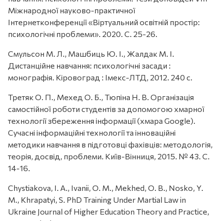
Міжнародної науково-практичної
Інтернетконференції «Віртуальний освітній простір:
психологічні проблеми». 2020. С. 25-26.
Смульсон М. Л., Машбиць Ю. І., Жалдак М. І.
Дистанційне навчання: психологічні засади :
монографія. Кіровоград : Імекс-ЛТД, 2012. 240 с.
Третяк О. П., Мехед О. Б., Тюпіна Н. В. Організація
самостійної роботи студентів за допомогою хмарної
технології збереження інформації (хмара Google).
Сучасні інформаційні технології та інноваційні
методики навчання в підготовці фахівців: методологія,
теорія, досвід, проблеми. Київ-Вінниця, 2015. № 43. С.
14-16.
Chystiakova, I. A., Ivanii, O. M., Mekhed, O. B., Nosko, Y.
M., Khrapatyi, S. PhD Training Under Martial Law in
Ukraine Journal of Higher Education Theory and Practice,