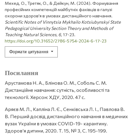
Мехед, О., Третяк, О., & Дейкун, М. (2024). Формування
професійних компетенцій майбутніх фахівців в галузі
охорони здоров’я в умовах дистанційного навчання.
Scientific Notes of Vinnytsia Mykhailo Kotsiubynskyi State
Pedagogical University Section Theory and Methods of
Teaching Natural Sciences
,
6
, 17-23.
https://doi.org/10.31652/2786-5754-2024-6-17-23
Формати цитування
Посилання
Арустамова Н. А., Блінова О. М., Соболь С. М.
Дистанційне навчання: сутність, особливості та
технології. Херсон: ХДУ, 2020. 47 с.
Аряєв М. Л., Капліна Л. Є., Сенківська Л. І., Павлова В.
В. Перший досвід дистанційного навчання в медичних
вузах України в умовах COVID-19- карантину.
Здоров’я дитини, 2020. Т. 15, № 3, С. 195-199.