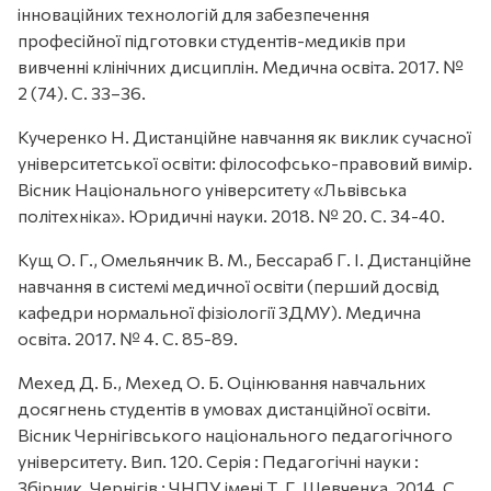
інноваційних технологій для забезпечення
професійної підготовки студентів-медиків при
вивченні клінічних дисциплін. Медична освіта. 2017. №
2 (74). С. 33–36.
Кучеренко Н. Дистанційне навчання як виклик сучасної
університетської освіти: філософсько-правовий вимір.
Вісник Національного університету «Львівська
політехніка». Юридичні науки. 2018. № 20. С. 34-40.
Кущ О. Г., Омельянчик В. М., Бессараб Г. І. Дистанційне
навчання в системі медичної освіти (перший досвід
кафедри нормальної фізіології ЗДМУ). Медична
освіта. 2017. № 4. С. 85-89.
Мехед Д. Б., Мехед О. Б. Оцінювання навчальних
досягнень студентів в умовах дистанційної освіти.
Вісник Чернігівського національного педагогічного
університету. Вип. 120. Серія : Педагогічні науки :
Збірник. Чернігів : ЧНПУ імені Т. Г. Шевченка, 2014. С.