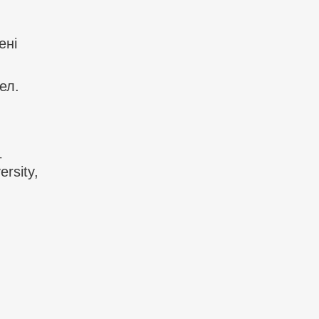
ені
ел.
_
ersity,