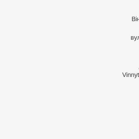
Ві
ву
Vinnyt