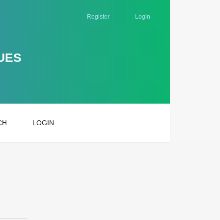
Register
Login
UES
CH
LOGIN