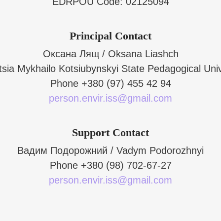
EDRPOU Code: 02125094
Principal Contact
Оксана Лящ / Oksana Liashch
tsia Mykhailo Kotsiubynskyi State Pedagogical Univ
Phone
+380 (97) 455 42 94
person.envir.iss@gmail.com
Support Contact
Вадим Подорожний / Vadym Podorozhnyi
Phone
+380 (98) 702-67-27
person.envir.iss@gmail.com