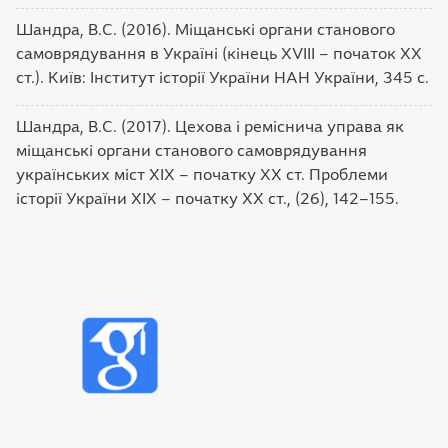
Шандра, В.С. (2016). Міщанські органи станового
самоврядування в Україні (кінець ХVIII – початок ХХ
ст.). Київ: Інститут історії України НАН України, 345 с.
Шандра, В.С. (2017). Цехова і реміснича управа як
міщанські органи станового самоврядування
українських міст ХІХ – початку ХХ ст. Проблеми
історії України ХІХ – початку ХХ ст., (26), 142–155.