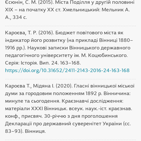
Єсюнін, С. М. (2015). Міста Поділля у другій половині
XIX – на початку XX ст. Хмельницький: Мельник А.
А., 334 с.
Кароєва, Т. Р. (2016). Бюджет повітового міста як
індикатор його розвитку (на прикладі Вінниці 1880–
1916 рр.). Наукові записки Вінницького державного
педагогічного університету ім. М. Коцюбинського.
Серія: Історія. Вип. 24. 163–168.
https://doi.org/10.31652/2411-2143-2016-24-163-168
Кароєва Т., Мідяна І. (2020). Гласні вінницької міської
думи за городовим положенням 1892 р. Вінничина:
минуле та сьогодення. Краєзнавчі дослідження:
матеріали ХХХІ Вінницьк. всеук. наук.-іст. краєзнав.
конф., присвяч. 30-річчю з дня проголошення
Декларації про державний суверенітет України (сс.
83–93). Вінниця.