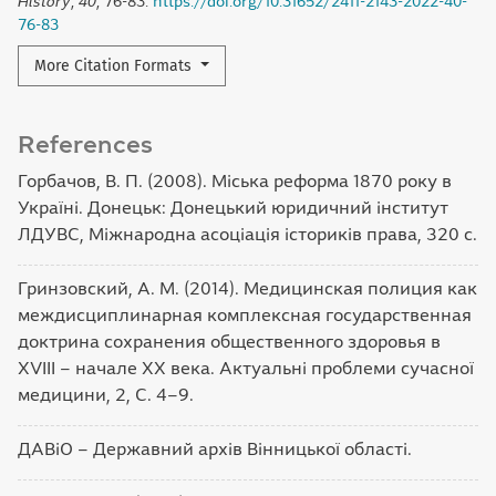
History
,
40
, 76-83.
https://doi.org/10.31652/2411-2143-2022-40-
76-83
More Citation Formats
References
Горбачов, В. П. (2008). Міська реформа 1870 року в
Україні. Донецьк: Донецький юридичний інститут
ЛДУВС, Міжнародна асоціація істориків права, 320 с.
Гринзовский, А. М. (2014). Медицинская полиция как
междисциплинарная комплексная государственная
доктрина сохранения общественного здоровья в
ХVIII – начале ХХ века. Актуальні проблеми сучасної
медицини, 2, С. 4–9.
ДАВіО – Державний архів Вінницької області.