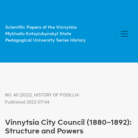
Vinnytsia City Council (1880–1892): Structure and Power
Scientific Papers of the Vinnytsia
Mykhailo Kotsyiubynskyi State
Pedagogical University Series History
NO. 40 (2022)
,
HISTORY OF PODILLIA
Published 2022-07-04
Vinnytsia City Council (1880–1892):
Structure and Powers