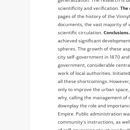
generalization. The research is ba
scientificity and verification.
The 
pages of the history of the Vinny
documents, the vast majority of 
scientific circulation.
Conclusions.
achieved significant developmen
spheres. The growth of these aspe
city self-government in 1870 and 
government, considerable central
work of local authorities. Initia
all these shortcomings. However,
only to improve the urban space, 
why, calling the management of cit
downplay the role and importance 
Empire. Public administration was 
community's instructions, as well 