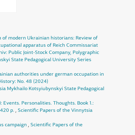
h of modern Ukrainian historians: Review of
ccupational apparatus of Reich Commissariat
hiv: Public Joint-Stock Company, Polygraphic
nskyi State Pedagogical University Series
krainian authorities under german occupation in
History: No. 48 (2024)
tsia Mykhailo Kotsyiubynskyi State Pedagogical
: Events. Personalities. Thoughts. Book 1.:
 420 p.
,
Scientific Papers of the Vinnytsia
ious campaign
,
Scientific Papers of the