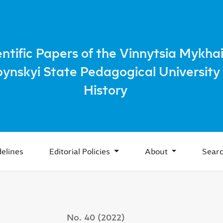
e and Powers
entific Papers of the Vinnytsia Mykhai
bynskyi State Pedagogical University 
History
elines
Editorial Policies
About
Sear
No. 40 (2022)