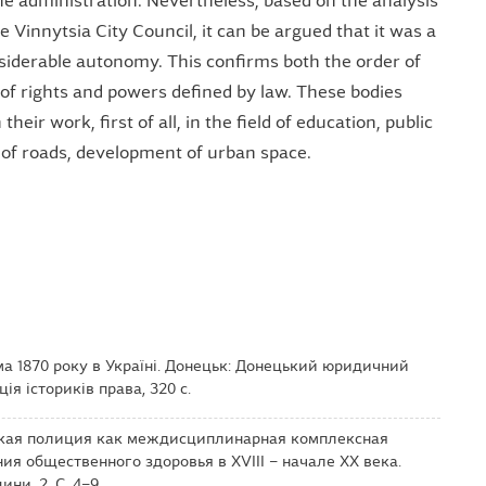
he administration. Nevertheless, based on the analysis
 Vinnytsia City Council, it can be argued that it was a
siderable autonomy. This confirms both the order of
 of rights and powers defined by law. These bodies
heir work, first of all, in the field of education, public
of roads, development of urban space.
рма 1870 року в Україні. Донецьк: Донецький юридичний
я істориків права, 320 с.
инская полиция как междисциплинарная комплексная
ия общественного здоровья в ХVIII – начале ХХ века.
ни, 2, С. 4–9.