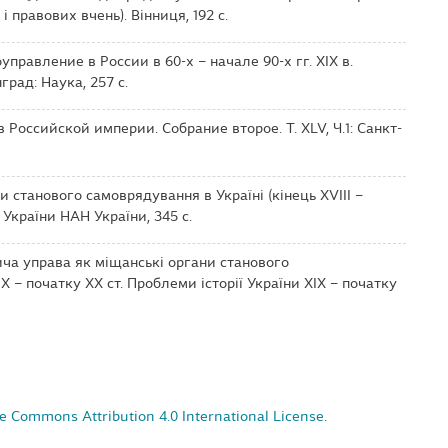
і правових вчень). Вінниця, 192 c.
оуправление в России в 60-х – начале 90-х гг. XIX в.
рад: Наука, 257 с.
 Российской империи. Собрание второе. Т. XLV, Ч.1: Санкт-
ни станового самоврядування в Україні (кінець ХVIII –
ії України НАН України, 345 с.
нича управа як міщанські органи станового
 – початку ХХ ст. Проблеми історії України ХІХ – початку
e Commons Attribution 4.0 International License
.