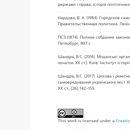
держави і права; історія політичних 
Нардова, В. А. (1984). Городское сам
Правительственная политика. Ленінг
ПСЗ (1874). Полное собрание законов
Петербург, 897 с.
Шандра, В.С. (2016). Міщанські орга
початок ХХ ст.). Київ: Інститут істор
Шандра, В.С. (2017). Цехова і реміс
самоврядування українських міст ХІХ
ХХ ст., (26), 142–155.
This work is licensed under a
Creativ