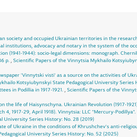
an society and occupied Ukrainian territories in the researc
al institutions, advocacy and notary in the system of the o
tion (1941-1944): socio-legal dimensions: monograph. Cherni
86 p.
,
Scientific Papers of the Vinnytsia Mykhailo Kotsyiuby
wspaper 'Vinnytski visti' as a source on the activities of U
Mykhailo Kotsyiubynskyi State Pedagogical University Series 
ees in Podillia in 1917-1921.
,
Scientific Papers of the Vinny
on the life of Haisynschyna. Ukrainian Revolution (1917-1921)
 4, 1917-29, April 1918). Vinnytsia: LLC "Mercury-Podillya".
 University Series History: No. 28 (2019)
te of Ukraine in the conditions of Khrushchev's anti-relig
edagogical University Series History: No. 52 (2025)