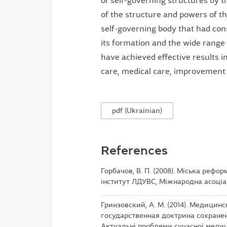
of self-governing structures by t
of the structure and powers of the
self-governing body that had con
its formation and the wide range
have achieved effective results in t
care, medical care, improvement 
pdf (Ukrainian)
References
Горбачов, В. П. (2008). Міська рефо
інститут ЛДУВС, Міжнародна асоціаці
Гринзовский, А. М. (2014). Медиц
государственная доктрина сохранен
Актуальні проблеми сучасної медици