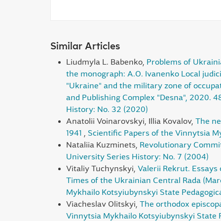
Similar Articles
Liudmyla L. Babenko,
Problems of Ukraini
the monograph: A.O. Ivanenko Local judici
"Ukraine" and the military zone of occupa
and Publishing Complex "Desna", 2020. 4
History: No. 32 (2020)
Anatolii Voinarovskyi, Illia Kovalov,
The ne
1941
,
Scientific Papers of the Vinnytsia 
Nataliia Kuzminets,
Revolutionary Committ
University Series History: No. 7 (2004)
Vitaliy Tuchynskyi,
Valerii Rekrut. Essays 
Times of the Ukrainian Central Rada (March
Mykhailo Kotsyiubynskyi State Pedagogical
Viacheslav Olitskyi,
The orthodox episcopa
Vinnytsia Mykhailo Kotsyiubynskyi State P