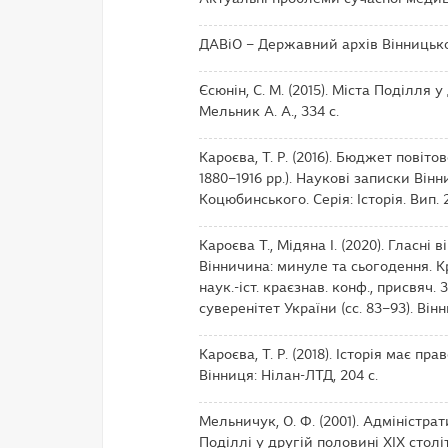
ДАВіО – Державний архів Вінницько
Єсюнін, С. М. (2015). Міста Поділля 
Мельник А. А., 334 с.
Кароєва, Т. Р. (2016). Бюджет повіт
1880–1916 рр.). Наукові записки Він
Коцюбинського. Серія: Історія. Вип. 
Кароєва Т., Мідяна І. (2020). Гласн
Вінничина: минуле та сьогодення. К
наук.-іст. краєзнав. конф., присвя
суверенітет України (сс. 83–93). Він
Кароєва, Т. Р. (2018). Історія має пр
Вінниця: Нілан-ЛТД, 204 с.
Мельничук, О. Ф. (2001). Адміністр
Поділлі у другій половині XIX столітт