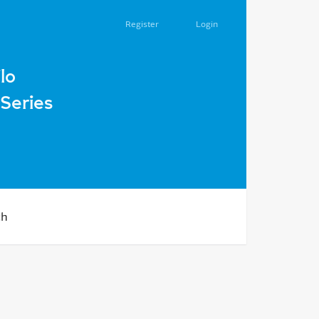
Register
Login
lo
Series
ch