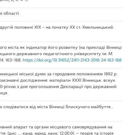
ї області.
у другій половині XIX – на початку XX ст. Хмельницький:
ового міста як індикатор його розвитку (на прикладі Вінниці
ницького державного педагогічного університету ім. М.
24. 163–168.
https://doi.org/10.31652/2411-2143-2016-24-163-168
і вінницької міської думи за городовим положенням 1892 р.
раєзнавчі дослідження: матеріали ХХХІ Вінницьк. всеук.
ч. 30-річчю з дня проголошення Декларації про державний
ниця.
аво сподіватися від міста Вінниці блискучого майбуття...
ативний апарат та органи місцевого самоврядування на
я: (дис. … канд. юрид. наук: 12.00.01. – теорія та історія