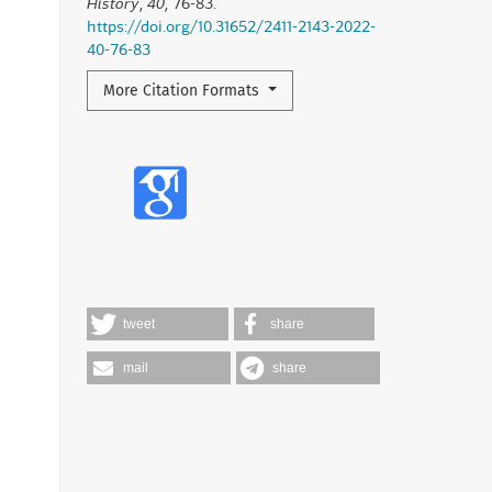
History
,
40
, 76-83.
https://doi.org/10.31652/2411-2143-2022-
40-76-83
More Citation Formats
tweet
share
mail
share