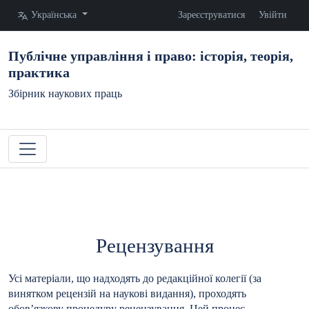
Змінити мову. Поточна мова:
Українська
Зареєструватися
Увійти
Публічне управління і право: історія, теорія,
практика
Збірник наукових праць
Рецензування
Усі матеріали, що надходять до редакційної колегії (за
винятком рецензій на наукові видання), проходять
обов’язкову процедуру рецензування. Цей процес