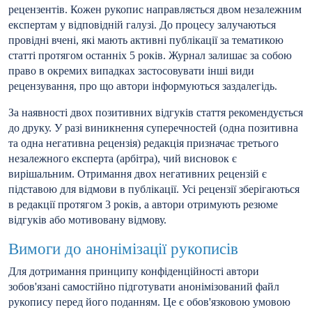
рецензентів. Кожен рукопис направляється двом незалежним
експертам у відповідній галузі. До процесу залучаються
провідні вчені, які мають активні публікації за тематикою
статті протягом останніх 5 років. Журнал залишає за собою
право в окремих випадках застосовувати інші види
рецензування, про що автори інформуються заздалегідь.
За наявності двох позитивних відгуків стаття рекомендується
до друку. У разі виникнення суперечностей (одна позитивна
та одна негативна рецензія) редакція призначає третього
незалежного експерта (арбітра), чий висновок є
вирішальним. Отримання двох негативних рецензій є
підставою для відмови в публікації. Усі рецензії зберігаються
в редакції протягом 3 років, а автори отримують резюме
відгуків або мотивовану відмову.
Вимоги до анонімізації рукописів
Для дотримання принципу конфіденційності автори
зобов'язані самостійно підготувати анонімізований файл
рукопису перед його поданням. Це є обов'язковою умовою