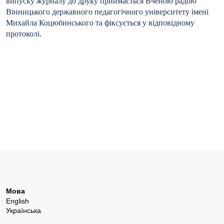
випуску журналу до друку приймається Вченою радою
Вінницького державного педагогічного університету імені
Михайла Коцюбинського та фіксується у відповідному
протоколі.
Мова
English
Українська