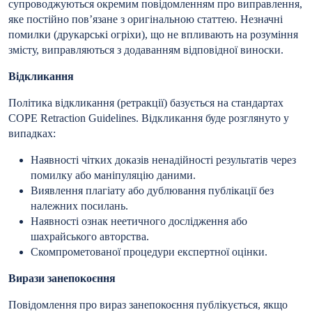
супроводжуються окремим повідомленням про виправлення,
яке постійно пов’язане з оригінальною статтею. Незначні
помилки (друкарські огріхи), що не впливають на розуміння
змісту, виправляються з додаванням відповідної виноски.
Відкликання
Політика відкликання (ретракції) базується на стандартах
COPE Retraction Guidelines
. Відкликання буде розглянуто у
випадках:
Наявності чітких доказів ненадійності результатів через
помилку або маніпуляцію даними.
Виявлення плагіату або дублювання публікації без
належних посилань.
Наявності ознак неетичного дослідження або
шахрайського авторства.
Скомпрометованої процедури експертної оцінки.
Вирази занепокоєння
Повідомлення про вираз занепокоєння публікується, якщо