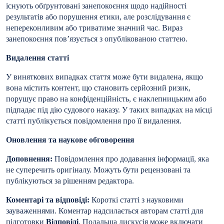
існують обґрунтовані занепокоєння щодо надійності
результатів або порушення етики, але розслідування є
непереконливим або триватиме значний час. Вираз
занепокоєння пов’язується з опублікованою статтею.
Видалення статті
У виняткових випадках стаття може бути видалена, якщо
вона містить контент, що становить серйозний ризик,
порушує право на конфіденційність, є наклепницьким або
підпадає під дію судового наказу. У таких випадках на місці
статті публікується повідомлення про її видалення.
Оновлення та наукове обговорення
Доповнення:
Повідомлення про додавання інформації, яка
не суперечить оригіналу. Можуть бути рецензовані та
публікуються за рішенням редактора.
Коментарі та відповіді:
Короткі статті з науковими
зауваженнями. Коментар надсилається авторам статті для
підготовки
Відповіді
. Подальша дискусія може включати