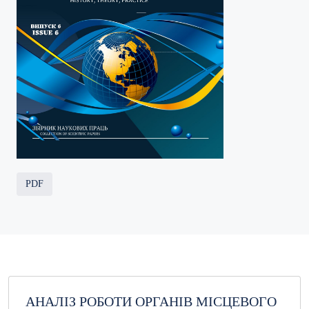
##issue.tableOfContents##
PDF
Зміст
АНАЛІЗ РОБОТИ ОРГАНІВ МІСЦЕВОГО