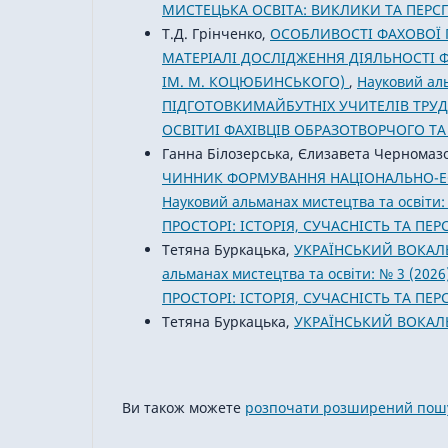
МИСТЕЦЬКА ОСВІТА: ВИКЛИКИ ТА ПЕРС
Т.Д. Грінченко,
ОСОБЛИВОСТІ ФАХОВОЇ 
МАТЕРІАЛІ ДОСЛІДЖЕННЯ ДІЯЛЬНОСТІ 
ІМ. М. КОЦЮБИНСЬКОГО)
,
Науковий аль
ПІДГОТОВКИМАЙБУТНІХ УЧИТЕЛІВ ТРУД
ОСВІТИІ ФАХІВЦІВ ОБРАЗОТВОРЧОГО ТА
Ганна Білозерська, Єлизавета Черномаз
ЧИННИК ФОРМУВАННЯ НАЦІОНАЛЬНО-Е
Науковий альманах мистецтва та освіт
ПРОСТОРІ: ІСТОРІЯ, СУЧАСНІСТЬ ТА ПЕ
Тетяна Буркацька,
УКРАЇНСЬКИЙ ВОКАЛ
альманах мистецтва та освіти: № 3 (2
ПРОСТОРІ: ІСТОРІЯ, СУЧАСНІСТЬ ТА ПЕ
Тетяна Буркацька,
УКРАЇНСЬКИЙ ВОКАЛ
Ви також можете
розпочати розширений пошу