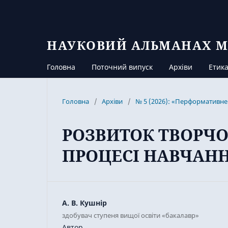
НАУКОВИЙ АЛЬМАНАХ М
Головна
Поточний випуск
Архіви
Етика
Головна
/
Архіви
/
№ 5 (2026): «Перформативне 
РОЗВИТОК ТВОРЧО
ПРОЦЕСІ НАВЧАННЯ
А. В. Кушнір
здобувач ступеня вищої освіти «бакалавр»
Автор