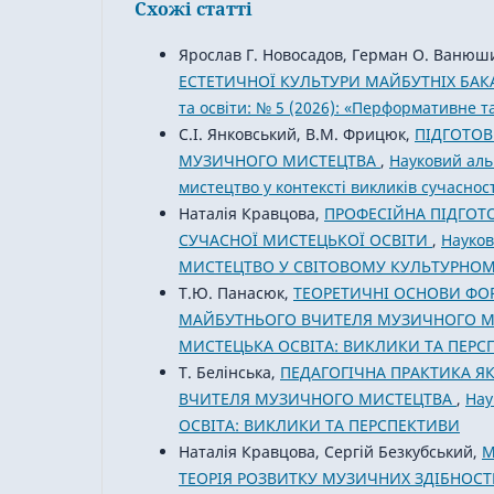
Схожі статті
Ярослав Г. Новосадов, Герман О. Ванюш
ЕСТЕТИЧНОЇ КУЛЬТУРИ МАЙБУТНІХ БА
та освіти: № 5 (2026): «Перформативне т
С.І. Янковський, В.М. Фрицюк,
ПІДГОТОВ
МУЗИЧНОГО МИСТЕЦТВА
,
Науковий аль
мистецтво у контексті викликів сучасност
Наталія Кравцова,
ПРОФЕСІЙНА ПІДГОТ
СУЧАСНОЇ МИСТЕЦЬКОЇ ОСВІТИ
,
Науков
МИСТЕЦТВО У СВІТОВОМУ КУЛЬТУРНОМУ
Т.Ю. Панасюк,
ТЕОРЕТИЧНІ ОСНОВИ ФО
МАЙБУТНЬОГО ВЧИТЕЛЯ МУЗИЧНОГО 
МИСТЕЦЬКА ОСВІТА: ВИКЛИКИ ТА ПЕРС
Т. Белінська,
ПЕДАГОГІЧНА ПРАКТИКА Я
ВЧИТЕЛЯ МУЗИЧНОГО МИСТЕЦТВА
,
Нау
ОСВІТА: ВИКЛИКИ ТА ПЕРСПЕКТИВИ
Наталія Кравцова, Сергій Безкубський,
М
ТЕОРІЯ РОЗВИТКУ МУЗИЧНИХ ЗДІБНОС