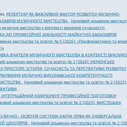
ин,
РЕПЕРТУАР ЯК ВАЖЛИВИЙ ФАКТОР РОЗВИТКУ МУЗИЧНО-
КАЛАВРІВ МУЗИЧНОГО МИСТЕЦТВА
,
Науковий альманах мистецт
а музичне мистецтво у контексті викликів сучасності»
КА ДО ПРОФЕСІЙНОЇ ДІЯЛЬНОСТІ МАЙБУТНІХ БАКАЛАВРІВ
манах мистецтва та освіти: № 5 (2026): «Перформативне та муз
і»
ОВКА ВЧИТЕЛЯ МУЗИЧНОГО МИСТЕЦТВА В КОНТЕКСТІ ВИКЛИКІ
ий альманах мистецтва та освіти: № 3 (2026): УКРАЇНСЬКЕ
 ПРОСТОРІ: ІСТОРІЯ, СУЧАСНІСТЬ ТА ПЕРСПЕКТИВИ РОЗВИТКУ
РМУВАННЯ МУЗИЧНО-ВИКОНАВСЬКОЇ КОМПЕТЕНТНОСТІ
МИСТЕЦТВА
,
Науковий альманах мистецтва та освіти: № 2 (2025):
ПЕКТИВИ
К ІНТЕГРАЦІЙНИЙ КОМПОНЕНТ ПРОФЕСІЙНОЇ ПІДГОТОВКИ
ковий альманах мистецтва та освіти: № 2 (2025): МИСТЕЦЬКА
УЗИЧНО - ОСВІТНЯ СИСТЕМА КАРЛА ОРФА ЯК УНІВЕРСАЛЬНА
ТЕЙ ШКОЛЯРІВ
,
Науковий альманах мистецтва та освіти: № 2 (20