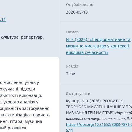
Опубліковано
2026-05-13
.11
Номер
 культура, репертуар,
№ 5 (2026): «Перформативне та
музичне мистецтво у контексті
викликів сучасності»
Розділ
Тези
о мислення учнів у
о сучасні підходи
Як цитувати
обистості виконавця.
Кушнір, А. В. (2026). РОЗВИТОК
слухового аналізу у
ТВОРЧОГО МИСЛЕННЯ УЧНІВ У ПР
оцільність застосування
НАВЧАННЯ ГРИ НА ГІТАРІ.
Наукови
на активізацію творчого
альманах мистецтва та освіти
,
5
, 
ння, гітара, музична
https://doi.org/10.31652/3083-7871-
ний розвиток.
5.11