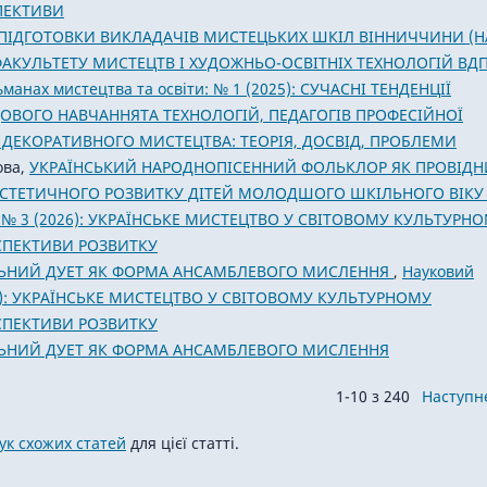
ПЕКТИВИ
ПІДГОТОВКИ ВИКЛАДАЧІВ МИСТЕЦЬКИХ ШКІЛ ВІННИЧЧИНИ (Н
ФАКУЛЬТЕТУ МИСТЕЦТВ І ХУДОЖНЬО-ОСВІТНІХ ТЕХНОЛОГІЙ ВД
манах мистецтва та освіти: № 1 (2025): СУЧАСНІ ТЕНДЕНЦІЇ
ОВОГО НАВЧАННЯТА ТЕХНОЛОГІЙ, ПЕДАГОГІВ ПРОФЕСІЙНОЇ
 ДЕКОРАТИВНОГО МИСТЕЦТВА: ТЕОРІЯ, ДОСВІД, ПРОБЛЕМИ
ова,
УКРАЇНСЬКИЙ НАРОДНОПІСЕННИЙ ФОЛЬКЛОР ЯК ПРОВІД
СТЕТИЧНОГО РОЗВИТКУ ДІТЕЙ МОЛОДШОГО ШКІЛЬНОГО ВІК
и: № 3 (2026): УКРАЇНСЬКЕ МИСТЕЦТВО У СВІТОВОМУ КУЛЬТУРН
РСПЕКТИВИ РОЗВИТКУ
ЬНИЙ ДУЕТ ЯК ФОРМА АНСАМБЛЕВОГО МИСЛЕННЯ
,
Науковий
026): УКРАЇНСЬКЕ МИСТЕЦТВО У СВІТОВОМУ КУЛЬТУРНОМУ
РСПЕКТИВИ РОЗВИТКУ
ЬНИЙ ДУЕТ ЯК ФОРМА АНСАМБЛЕВОГО МИСЛЕННЯ
1-10 з 240
Наступн
к схожих статей
для цієї статті.