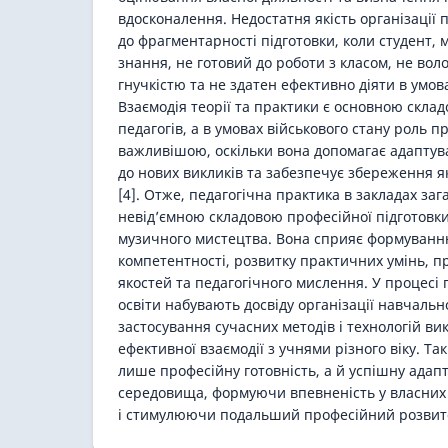
вдосконалення. Недостатня якість організації
до фрагментарності підготовки, коли студент,
знання, не готовий до роботи з класом, не во
гнучкістю та не здатен ефективно діяти в умов
Взаємодія теорії та практики є основною скла
педагогів, а в умовах військового стану роль п
важливішою, оскільки вона допомагає адапту
до нових викликів та забезпечує збереження як
[4]. Отже, педагогічна практика в закладах заг
невід’ємною складовою професійної підготовк
музичного мистецтва. Вона сприяє формуванню
компетентності, розвитку практичних умінь, 
якостей та педагогічного мислення. У процесі
освіти набувають досвіду організації навчальн
застосування сучасних методів і технологій ви
ефективної взаємодії з учнями різного віку. Та
лише професійну готовність, а й успішну адапт
середовища, формуючи впевненість у власних 
і стимулюючи подальший професійний розвит