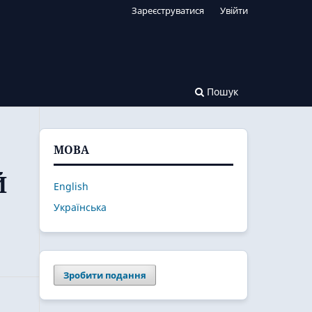
Зареєструватися
Увійти
Пошук
МОВА
Й
English
Українська
Зробити подання