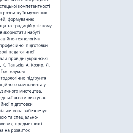
стецької компетентності
и розвитку їх музичних
ідей, формуванню
ща та традицій у тісному
 використати набуті
аційно-технологічні
професійної підготовки
олі педагогічної
ли провідні українські
 К. Паньків, А. Козир, Л.
Їхні наукові
тодологічне підґрунтя
аційного компонента у
узичного мистецтва.
едньої освіти виступає
йної підготовки
кільки вона забезпечує
ною та спеціально-
хових, предметних і
на на розвиток