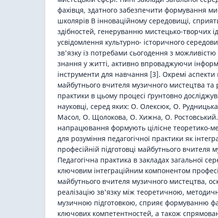
фахівця, здатного забезпечити формування ми
школярів B інноваційному середовищі, сприят
здібностей, генеруванню мистецько-творчих 
усвідомлення культурно- історичного середови
зв'язку із потребами сьогодення з можливістю
знання у житті, активно впроваджуючи інформ
інструменти для навчання [3]. Окремі аспекти 
майбутнього вчителя музичного мистецтва та р
практики в цьому процесі ґрунтовно досліджува
науковці, серед яких: О. Олексюк, О. Рудницька,
Масол, О. Щолокова, О. Хижна, О. Ростовський. 
напрацювання формують цілісне теоретико-ме
для розуміння педагогічної практики як інтегр
професійній підготовці майбутнього вчителя м
Педагогічна практика в закладах загальної сер
ключовим інтеграційним компонентом професі
майбутнього вчителя музичного мистецтва, ос
реалізацію зв'язку між теоретичною, методич
музичною підготовкою, сприяє формуванню фа
ключових компетентностей, а також спрямова