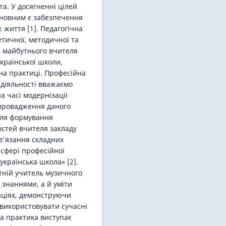
а. У досягненні цілей
сновним є забезпечення
 життя [1]. Педагогічна
тичної, методичної та
ь майбутнього вчителя
країнської школи,
 на практиці. Професійна
 діяльності вважаємо
на часі модернізації
 впровадження даного
для формування
остей вчителя закладу
зв'язання складних
 сфері професійної
 українська школа» [2].
тній учитель музичного
 знаннями, а й уміти
уаціях, демонструючи
ь використовувати сучасні
чна практика виступає