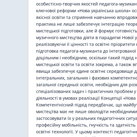
особистісно-творчих якостей педагога-музикант
ключової реформи «Нова українська школа» о
якісної освіти та сприяння навчанню впродовж
практика не лише забезпечує інтеграцію теоре
мистецької підготовки, але й формує готовніст
музичного мистецтва діяти в парадигмі Нової у
реалізовуючи її цінності та освітні пріоритети
підготовка педагога-музиканта до інтегрованої
доцільним і необхідним, оскільки такий підхід 
мистецької освіти та освіти зокрема, а також
явища забезпечує єдине освітнє середовище 
інтегральних, загальних і фахових компетентн
загальної середньої освіти, необхідних для ро
спеціалізованих задач і практичних проблем у
діяльності в умовах реалізації Концепції «Нова
Компетентнісний підхід передбачає, що майбу
мистецтва має не лише оволодіти необхідними
застосовувати їх у реальних педагогічних сит
професійну мобільність, гнучкість та здатніст
освітні технології. У цьому контексті педагогі