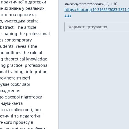
 практичної підготовки
мистецтва та освіти
,
2
, 1-10.
чних знань у реальних
https://doi.org/10.31652/3083-7871-
агогічна практика,
2.28
, мистецька освіта,
Формати цитування
tract. The article
n shaping the professional
ses contemporary
tudents, reveals the
d outlines the role of
ng theoretical knowledge
ing practice, professional
nal training, integration
компетентності
уває особливої
ровадження
до фахової підготовки
а-музиканта
ість особистості, що
етичні та педагогічні
ітнього процесу в
дньої освіти потребують