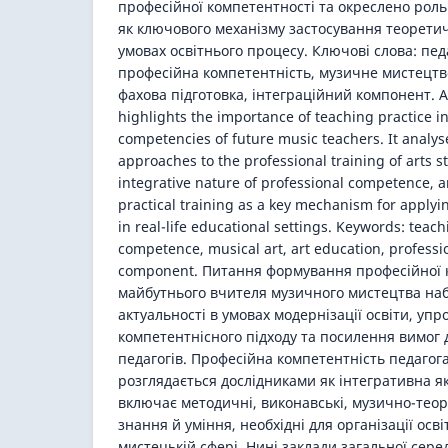
професійної компетентності та окреслено роль
як ключового механізму застосування теорети
умовах освітнього процесу. Ключові слова: пед
професійна компетентність, музичне мистецтво
фахова підготовка, інтеграційний компонент. Abs
highlights the importance of teaching practice i
competencies of future music teachers. It analy
approaches to the professional training of arts s
integrative nature of professional competence, an
practical training as a key mechanism for applyi
in real-life educational settings. Keywords: teach
competence, musical art, art education, professio
component. Питання формування професійної 
майбутнього вчителя музичного мистецтва наб
актуальності в умовах модернізації освіти, уп
компетентнісного підходу та посилення вимог 
педагогів. Професійна компетентність педагог
розглядається дослідниками як інтегративна як
включає методичні, виконавські, музично-теор
знання й уміння, необхідні для організації осв
мистецькій сфері. Нині заклади загальної сере