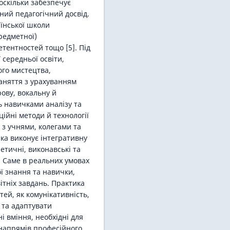
скільки забезпечує
ьний педагогічний досвід.
їнської школи
редметної)
етентностей тощо [5]. Під
 середньої освіти,
го мистецтва,
аняття з урахуванням
рову, вокальну й
ь навичками аналізу та
ійні методи й технології
 з учнями, колегами та
ка виконує інтегративну
етичні, виконавські та
. Саме в реальних умовах
ї знання та навички,
ітніх завдань. Практика
ей, як комунікативність,
 та адаптувати
 вміння, необхідні для
 напрямів професійного