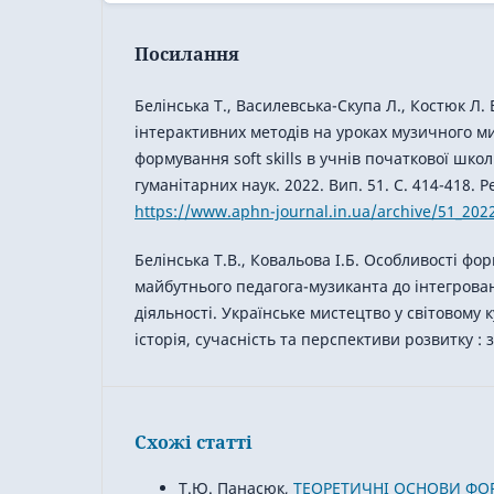
Посилання
Белінська Т., Василевська-Скупа Л., Костюк Л
інтерактивних методів на уроках музичного ми
формування soft skills в учнів початкової шко
гуманітарних наук. 2022. Вип. 51. С. 414-418. 
https://www.aphn-journal.in.ua/archive/51_202
Белінська Т.В., Ковальова І.Б. Особливості фо
майбутнього педагога-музиканта до інтегрова
діяльності. Українське мистецтво у світовому 
історія, сучасність та перспективи розвитку : з
Схожі статті
Т.Ю. Панасюк,
ТЕОРЕТИЧНІ ОСНОВИ ФО