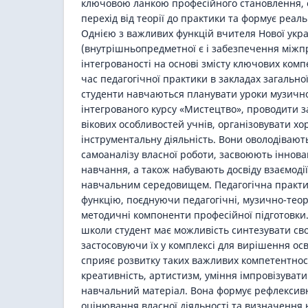
ключовою ланкою професійного становлення, о
перехід від теорії до практики та формує реал
Однією з важливих функцій вчителя Нової укра
(внутрішньопредметної є і забезпечення міжп
інтегрованості на основі змісту ключових комп
час педагогічної практики в закладах загальної
студенти навчаються планувати уроки музично
інтегрованого курсу «Мистецтво», проводити з
вікових особливостей учнів, організовувати хо
інструментальну діяльність. Вони оволодівают
самоаналізу власної роботи, засвоюють інновац
навчання, а також набувають досвіду взаємодії
навчальним середовищем. Педагогічна практи
функцію, поєднуючи педагогічні, музично-теор
методичні компоненти професійної підготовки
школи студент має можливість синтезувати сво
застосовуючи їх у комплексі для вирішення осв
сприяє розвитку таких важливих компетентност
креативність, артистизм, уміння імпровізувати
навчальний матеріал. Вона формує рефлексивні
оцінювання власної діяльності та визначення