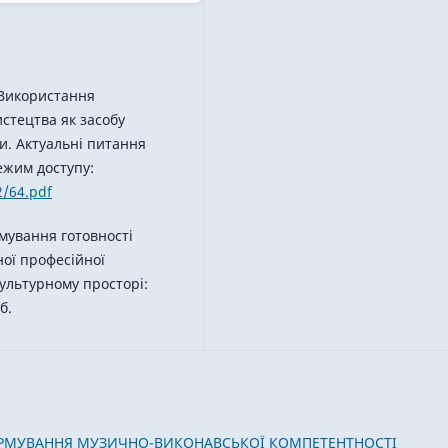
. Використання
стецтва як засобу
ли. Актуальні питання
Режим доступу:
2/64.pdf
рмування готовності
ної професійної
культурному просторі:
б.
РМУВАННЯ МУЗИЧНО-ВИКОНАВСЬКОЇ КОМПЕТЕНТНОСТІ