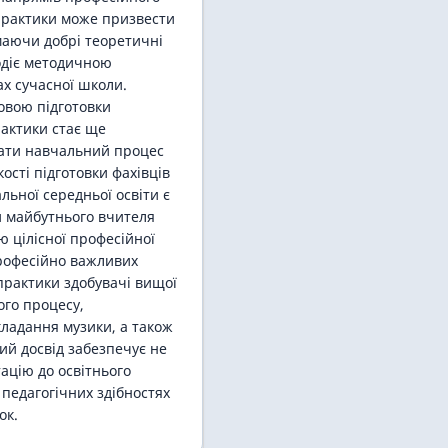
 практики може призвести
 маючи добрі теоретичні
лодіє методичною
ах сучасної школи.
довою підготовки
рактики стає ще
вати навчальний процес
ості підготовки фахівців
альної середньої освіти є
и майбутнього вчителя
 цілісної професійної
професійно важливих
 практики здобувачі вищої
ого процесу,
кладання музики, а також
кий досвід забезпечує не
ацію до освітнього
педагогічних здібностях
ок.