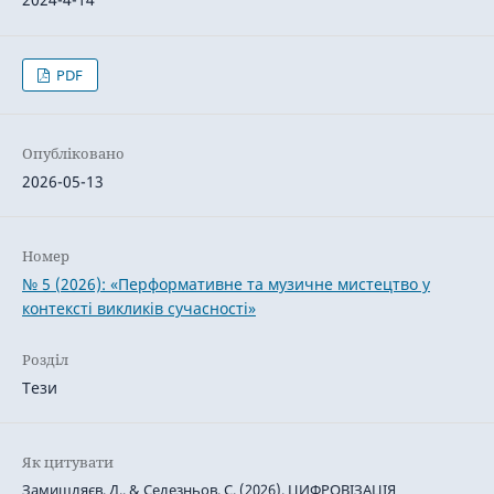
PDF
Опубліковано
2026-05-13
Номер
№ 5 (2026): «Перформативне та музичне мистецтво у
контексті викликів сучасності»
Розділ
Тези
Як цитувати
Замишляєв, Д., & Селезньов, С. (2026). ЦИФРОВІЗАЦІЯ