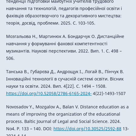
тенденції підготовки майбутніх учителів трудового
навчання та технологій, педагогів професійної освіти і
фахівців образотворчого та декоративного мистецтва:
теорія, досвід, проблеми. 2025. С. 103-105.
Мозгальова Н., Мартинюк А. Бондарчук О. Дистанційне
навчання у формуванні фахової компетентності
музикантів. Наукові перспективи. 2022. Вип. 1. С. 498 –
506.
Танська В., Губарєва Д., Андрощук І., Логай В., Пінчук В.
Інноваційні технології в сучасній системі освіти. Вісник
науки та освіти. 2024. Вип. 4[22]. С. 1494 – 1508.
https://doi.org/10.52058/2786-6165-2024-
4(22)-1493-1507
Novosadov Y., Mozgalov A., Balan V. Distance education as a
means of improving the organization of the educational
process. Baltic Journal of Legal and Social Science. 2024.
No4. Р. 133 – 140. DOI:
https://doi.org/10.30525/2592-88
13-
2024-4-14