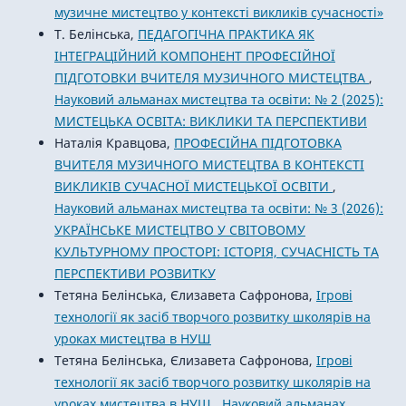
музичне мистецтво у контексті викликів сучасності»
Т. Белінська,
ПЕДАГОГІЧНА ПРАКТИКА ЯК
ІНТЕГРАЦІЙНИЙ КОМПОНЕНТ ПРОФЕСІЙНОЇ
ПІДГОТОВКИ ВЧИТЕЛЯ МУЗИЧНОГО МИСТЕЦТВА
,
Науковий альманах мистецтва та освіти: № 2 (2025):
МИСТЕЦЬКА ОСВІТА: ВИКЛИКИ ТА ПЕРСПЕКТИВИ
Наталія Кравцова,
ПРОФЕСІЙНА ПІДГОТОВКА
ВЧИТЕЛЯ МУЗИЧНОГО МИСТЕЦТВА В КОНТЕКСТІ
ВИКЛИКІВ СУЧАСНОЇ МИСТЕЦЬКОЇ ОСВІТИ
,
Науковий альманах мистецтва та освіти: № 3 (2026):
УКРАЇНСЬКЕ МИСТЕЦТВО У СВІТОВОМУ
КУЛЬТУРНОМУ ПРОСТОРІ: ІСТОРІЯ, СУЧАСНІСТЬ ТА
ПЕРСПЕКТИВИ РОЗВИТКУ
Тетяна Белінська, Єлизавета Сафронова,
Ігрові
технології як засіб творчого розвитку школярів на
уроках мистецтва в НУШ
Тетяна Белінська, Єлизавета Сафронова,
Ігрові
технології як засіб творчого розвитку школярів на
уроках мистецтва в НУШ
,
Науковий альманах