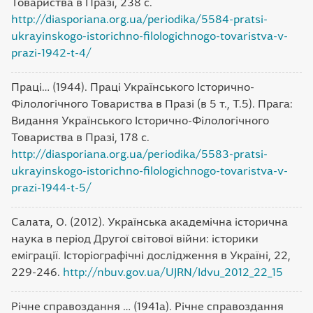
Товариства в Празі, 238 с.
http://diasporiana.org.ua/periodika/5584-pratsi-
ukrayinskogo-istorichno-filologichnogo-tovaristva-v-
prazi-1942-t-4/
Праці… (1944). Праці Українського Історично-
Філологічного Товариства в Празі (в 5 т., Т.5). Прага:
Видання Українського Історично-Філологічного
Товариства в Празі, 178 с.
http://diasporiana.org.ua/periodika/5583-pratsi-
ukrayinskogo-istorichno-filologichnogo-tovaristva-v-
prazi-1944-t-5/
Салата, О. (2012). Українська академічна історична
наука в період Другої світової війни: історики
еміграції. Історіографічні дослідження в Україні, 22,
229-246.
http://nbuv.gov.ua/UJRN/Idvu_2012_22_15
Річне справоздання … (1941а). Річне справоздання