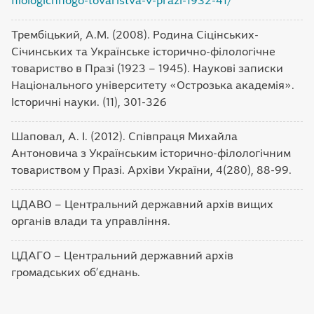
filologichnogo-tovaristva-v-prazi-1932-41/
Трембіцький, А.М. (2008). Родина Сіцінських-
Січинських та Українське історично-філологічне
товариство в Празі (1923 – 1945). Наукові записки
Національного університету «Острозька академія».
Історичні науки. (11), 301-326
Шаповал, А. І. (2012). Співпраця Михайла
Антоновича з Українським історично-філологічним
товариством у Празі. Архіви України, 4(280), 88-99.
ЦДАВО – Центральний державний архів вищих
органів влади та управління.
ЦДАГО – Центральний державний архів
громадських об’єднань.