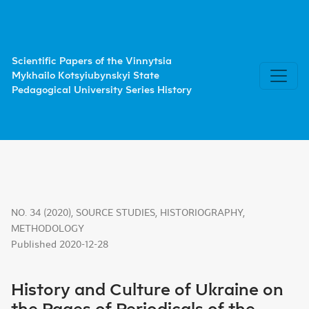
History and Culture of Ukraine on the Pages of Periodicals
Scientific Papers of the Vinnytsia
Mykhailo Kotsyiubynskyi State
Pedagogical University Series History
NO. 34 (2020)
,
SOURCE STUDIES, HISTORIOGRAPHY,
METHODOLOGY
Published 2020-12-28
History and Culture of Ukraine on