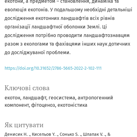
екотони, а предметом – становлення, динаміка та
еволюція екотонів. У подальшому необхідні детальніші
дослідження екотонних ландшафтів всіх рівнів
організації ландшафтної оболонки Землі. Ці
дослідження потрібно проводити ландшафтознавцям
разом з екологами та фахівцями інших наук дотичних
до досліджуваної проблеми.
https://doi.org/10.31652/2786-5665-2022-2-102-111
Ключові слова
екотон, ландшафт, геосистема, антропогенний
компонент, фітоценоз, екотоністика
Як цитувати
Денисик H. ., Кисельов Y. ., Сонько S. ., Шлапак V. ., &