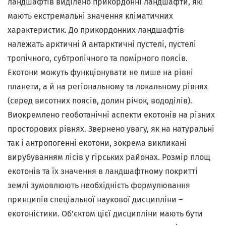
ландшафтів виділено прикордонні ландшафти, які
мають екстремальні значення кліматичних
характеристик. До прикордонних ландшафтів
належать арктичні й антарктичні пустелі, пустелі
тропічного, субтропічного та помірного поясів.
Екотони можуть функціонувати не лише на рівні
планети, а й на регіональному та локальному рівнях
(серед висотних поясів, долин річок, вододілів).
Виокремлено геоботанічні аспекти екотонів на різних
просторових рівнях. Звернено увагу, як на натуральні
так і антропогенні екотони, зокрема викликані
вирубуванням лісів у гірських районах. Розмір площ
екотонів та їх значення в ландшафтному покритті
землі зумовлюють необхідність формулювання
принципів спеціальної наукової дисципліни –
екотоністики. Об'єктом цієї дисципліни мають бути