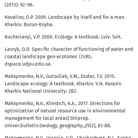
(2013): 92–96.
Kovaliov, O.P. 2009. Landscape by itself and for a man.
Kharkiv: Burun-Knyha.
Kucheriavyi, V.P. 2000. Ecology: A textbook. Lviv: Svit.
Lavryk, O.D. Specific character of functioning of water and
coastal landscape geo-ecotones //URL:
dspace.udpu.edu.ua.
Maksymenko, N.V., Gutsuliak, V.M., Dudar, T.V. 2015.
Landscape ecology: A textbook. Kharkiv: V.N. Karazin
Kharkiv National University: 282.
Maksymenko, N.V., Klieshch, A.A., 2017. Directions for
optimization of natural resource use in environmental
management for local areas] Dniprop.
Univer.bulletin.Geology, geography.,25(2), 81-88.
Maksymenko, N.V., Voronin, V.O., Cherkashyna, N.I., Sonko,