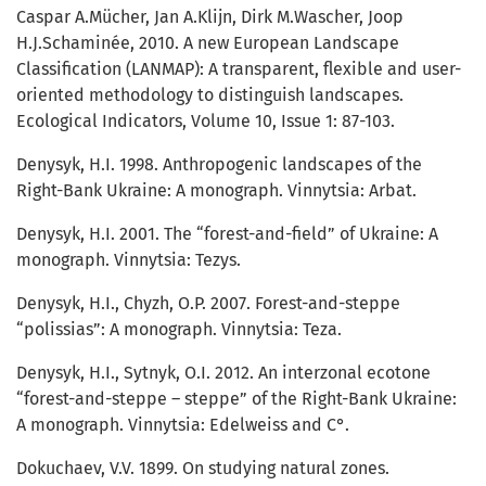
Caspar A.Mücher, Jan A.Klijn, Dirk M.Wascher, Joop
H.J.Schaminée, 2010. A new European Landscape
Classification (LANMAP): A transparent, flexible and user-
oriented methodology to distinguish landscapes.
Ecological Indicators, Volume 10, Issue 1: 87-103.
Denysyk, H.I. 1998. Anthropogenic landscapes of the
Right-Bank Ukraine: A monograph. Vinnytsia: Arbat.
Denysyk, H.I. 2001. The “forest-and-field” of Ukraine: A
monograph. Vinnytsia: Tezys.
Denysyk, H.I., Chyzh, O.P. 2007. Forest-and-steppe
“polissias”: A monograph. Vinnytsia: Teza.
Denysyk, H.I., Sytnyk, O.I. 2012. An interzonal ecotone
“forest-and-steppe – steppe” of the Right-Bank Ukraine:
A monograph. Vinnytsia: Edelweiss and C°.
Dokuchaev, V.V. 1899. On studying natural zones.