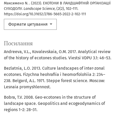
Максимено N. . (2023). ЕКОТОНИ В ЛАНДШАФТНІЙ ОРГАНІЗАЦІЇ
СУХОДОЛУ.
Landscape Science
, (2(2), 102–111.
https://doi.org/10.31652/2786-5665-2022-2-102-111
Формати цитування
Посилання
Andreeva, V.L., Kovalevskaia, O.M. 2017. Analytical review
of the history of ecotones studies. Viestsi VDPU 3.1: 46–53.
Bezlatnia, L.O. 2013. Culture landscapes of inter-zonal
ecotones. Fizychna heohrafiia i heomorfolohiia 2: 234–
238. Belgard, A.L. 1971. Steppe forest science. Moscow:
Lesnaia promyshlennost.
Bobra, T.V. 2008. Geo-ecotones in the structure of
landscape space. Geopolitics and ecogeodynamics of
regions 1–2: 28–31.