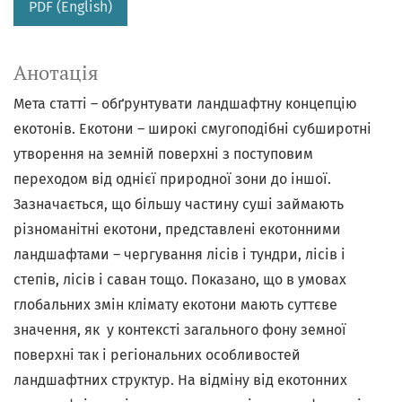
PDF (English)
Анотація
Мета статті – обґрунтувати ландшафтну концепцію
екотонів. Екотони – широкі смугоподібні субширотні
утворення на земній поверхні з поступовим
переходом від однієї природної зони до іншої.
Зазначається, що більшу частину суші займають
різноманітні екотони, представлені екотонними
ландшафтами – чергування лісів і тундри, лісів і
степів, лісів і саван тощо. Показано, що в умовах
глобальних змін клімату екотони мають суттєве
значення, як у контексті загального фону земної
поверхні так і регіональних особливостей
ландшафтних структур. На відміну від екотонних