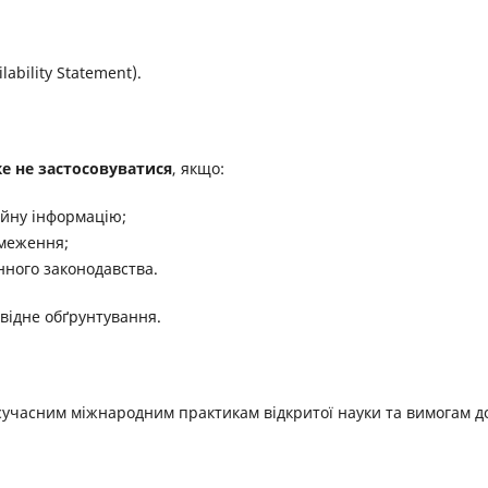
lability Statement).
е не застосовуватися
, якщо:
ійну інформацію;
бмеження;
нного законодавства.
відне обґрунтування.
 сучасним міжнародним практикам відкритої науки та вимогам д