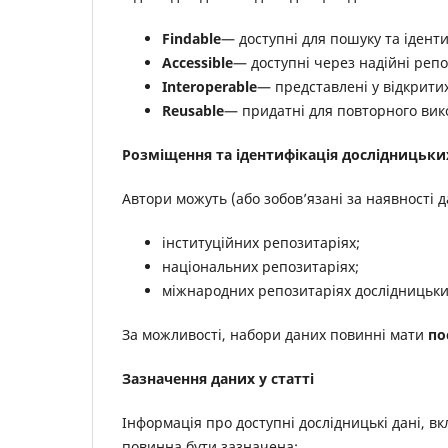
Findable
— доступні для пошуку та іденти
Accessible
— доступні через надійні репо
Interoperable
— представлені у відкрити
Reusable
— придатні для повторного вик
Розміщення та ідентифікація дослідницьки
Автори можуть (або зобов’язані за наявності 
інституційних репозитаріях;
національних репозитаріях;
міжнародних репозитаріях дослідницьких
За можливості, набори даних повинні мати
по
Зазначення даних у статті
Інформація про доступні дослідницькі дані, в
повинна бути зазначена: