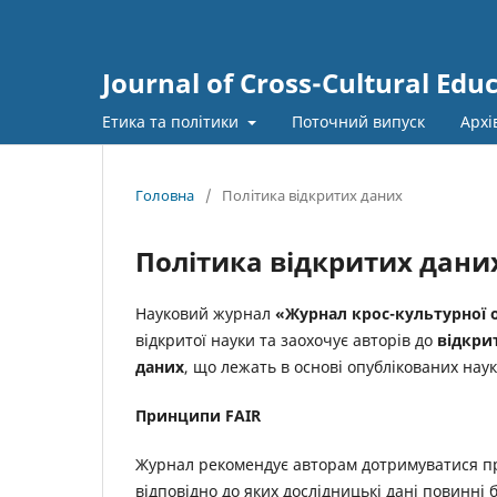
Journal of Cross-Cultural Edu
Етика та політики
Поточний випуск
Архі
Головна
/
Політика відкритих даних
Політика відкритих дани
Науковий журнал
«Журнал крос-культурної ос
відкритої науки та заохочує авторів до
відкри
даних
, що лежать в основі опублікованих наук
Принципи
FAIR
Журнал рекомендує авторам дотримуватися 
відповідно до яких дослідницькі дані повинні б