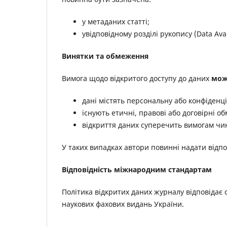
у метаданих статті;
увідповідному розділі рукопису (Data Avai
Винятки та обмеження
Вимога щодо відкритого доступу до даних
мож
дані містять персональну або конфіденц
існують етичні, правові або договірні о
відкриття даних суперечить вимогам чи
У таких випадках автори повинні надати відпо
Відповідність міжнародним стандартам
Політика відкритих даних журналу відповідає
наукових фахових видань України.