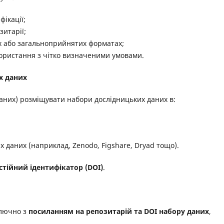
фікації;
зитарії;
х або загальноприйнятих форматах;
ористання з чітко визначеними умовами.
х даних
даних) розміщувати набори дослідницьких даних в:
 даних (наприклад, Zenodo, Figshare, Dryad тощо).
стійний ідентифікатор (DOI)
.
ключно з
посиланням на репозитарій та DOI набору даних
,