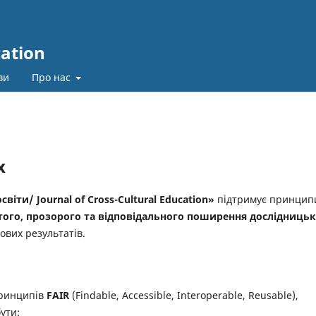
cation
ви
Про нас
х
віти/ Journal of Cross-Cultural Education»
підтримує принцип
того, прозорого та відповідального поширення дослідниць
ових результатів.
принципів
FAIR
(Findable, Accessible, Interoperable, Reusable),
ути: