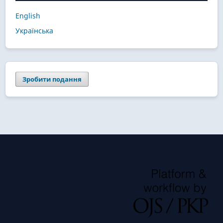
English
Українська
Зробити подання