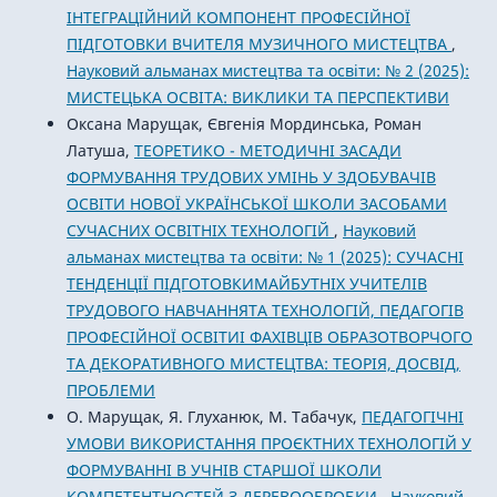
ІНТЕГРАЦІЙНИЙ КОМПОНЕНТ ПРОФЕСІЙНОЇ
ПІДГОТОВКИ ВЧИТЕЛЯ МУЗИЧНОГО МИСТЕЦТВА
,
Науковий альманах мистецтва та освіти: № 2 (2025):
МИСТЕЦЬКА ОСВІТА: ВИКЛИКИ ТА ПЕРСПЕКТИВИ
Оксана Марущак, Євгенія Мординська, Роман
Латуша,
ТЕОРЕТИКО - МЕТОДИЧНІ ЗАСАДИ
ФОРМУВАННЯ ТРУДОВИХ УМІНЬ У ЗДОБУВАЧІВ
ОСВІТИ НОВОЇ УКРАЇНСЬКОЇ ШКОЛИ ЗАСОБАМИ
СУЧАСНИХ ОСВІТНІХ ТЕХНОЛОГІЙ
,
Науковий
альманах мистецтва та освіти: № 1 (2025): СУЧАСНІ
ТЕНДЕНЦІЇ ПІДГОТОВКИМАЙБУТНІХ УЧИТЕЛІВ
ТРУДОВОГО НАВЧАННЯТА ТЕХНОЛОГІЙ, ПЕДАГОГІВ
ПРОФЕСІЙНОЇ ОСВІТИІ ФАХІВЦІВ ОБРАЗОТВОРЧОГО
ТА ДЕКОРАТИВНОГО МИСТЕЦТВА: ТЕОРІЯ, ДОСВІД,
ПРОБЛЕМИ
О. Марущак, Я. Глуханюк, М. Табачук,
ПЕДАГОГІЧНІ
УМОВИ ВИКОРИСТАННЯ ПРОЄКТНИХ ТЕХНОЛОГІЙ У
ФОРМУВАННІ В УЧНІВ СТАРШОЇ ШКОЛИ
КОМПЕТЕНТНОСТЕЙ З ДЕРЕВООБРОБКИ
,
Науковий