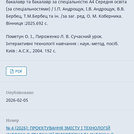
бакалавр та бакалавр за спеціальністю А4 Середня освіта
(за спеціальностями) / І.П. Андрощук, І.В. Андрощук, В.В.
Бербец, Т.М.Бербец та ін. /за заг. ред. О. М. Коберника.
Вінниця :2025.692 с.
Пометун О. І., Пироженко Л. В. Сучасний урок.
Інтерактивні технології навчання : наук.-метод. посіб.
Київ : А.С.К., 2004. 192 с.
PDF
Опубліковано
2026-02-05
Номер
№ 4 (2026): ПРОЄКТУВАННЯ ЗМІСТУ І ТЕХНОЛОГІЙ