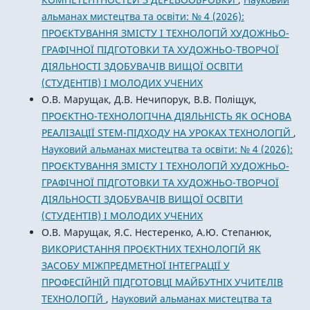
альманах мистецтва та освіти: № 4 (2026):
ПРОЄКТУВАННЯ ЗМІСТУ І ТЕХНОЛОГІЙ ХУДОЖНЬО-
ГРАФІЧНОЇ ПІДГОТОВКИ ТА ХУДОЖНЬО-ТВОРЧОЇ
ДІЯЛЬНОСТІ ЗДОБУВАЧІВ ВИЩОЇ ОСВІТИ
(СТУДЕНТІВ) І МОЛОДИХ УЧЕНИХ
О.В. Марущак, Д.В. Нечипорук, В.В. Поліщук,
ПРОЄКТНО-ТЕХНОЛОГІЧНА ДІЯЛЬНІСТЬ ЯК ОСНОВА
РЕАЛІЗАЦІЇ STEM-ПІДХОДУ НА УРОКАХ ТЕХНОЛОГІЙ
,
Науковий альманах мистецтва та освіти: № 4 (2026):
ПРОЄКТУВАННЯ ЗМІСТУ І ТЕХНОЛОГІЙ ХУДОЖНЬО-
ГРАФІЧНОЇ ПІДГОТОВКИ ТА ХУДОЖНЬО-ТВОРЧОЇ
ДІЯЛЬНОСТІ ЗДОБУВАЧІВ ВИЩОЇ ОСВІТИ
(СТУДЕНТІВ) І МОЛОДИХ УЧЕНИХ
О.В. Марущак, Я.С. Нестеренко, А.Ю. Степанюк,
ВИКОРИСТАННЯ ПРОЄКТНИХ ТЕХНОЛОГІЙ ЯК
ЗАСОБУ МІЖПРЕДМЕТНОЇ ІНТЕГРАЦІЇ У
ПРОФЕСІЙНІЙ ПІДГОТОВЦІ МАЙБУТНІХ УЧИТЕЛІВ
ТЕХНОЛОГІЙ
,
Науковий альманах мистецтва та