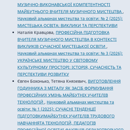
МУЗИЧНО-ВИКОНАВСЬКОЇ КОМПЕТЕНТНОСТІ
МАЙБУТНЬОГО ВЧИТЕЛЯ МУЗИЧНОГО МИСТЕЦТВА
,
Науковий альманах мистецтва та освіти: № 2 (2025):
МИСТЕЦЬКА ОСВІТА: ВИКЛИКИ ТА ПЕРСПЕКТИВИ
Наталія Кравцова,
ПРОФЕСІЙНА ПІДГОТОВКА
ВЧИТЕЛЯ МУЗИЧНОГО МИСТЕЦТВА В КОНТЕКСТІ
ВИКЛИКІВ СУЧАСНОЇ МИСТЕЦЬКОЇ ОСВІТИ
,
Науковий альманах мистецтва та освіти: № 3 (2026):
УКРАЇНСЬКЕ МИСТЕЦТВО У СВІТОВОМУ
КУЛЬТУРНОМУ ПРОСТОРІ: ІСТОРІЯ, СУЧАСНІСТЬ ТА
ПЕРСПЕКТИВИ РОЗВИТКУ
Євген Бохонько, Тетяна Князевич,
ВИГОТОВЛЕННЯ
ГОДИННИКА З МЕТАЛУ ЯК ЗАСІБ ФОРМУВАННЯ
ПРОФЕСІЙНИХ УМІНЬ МАЙБУТНІХ УЧИТЕЛІВ
ТЕХНОЛОГІЙ
,
Науковий альманах мистецтва та
освіти: № 1 (2025): СУЧАСНІ ТЕНДЕНЦІЇ
ПІДГОТОВКИМАЙБУТНІХ УЧИТЕЛІВ ТРУДОВОГО
НАВЧАННЯТА ТЕХНОЛОГІЙ, ПЕДАГОГІВ
ПРОФЕСІЙНОЇ ОСВІТИІ ФАХІВЦІВ ОБРАЗОТВОРЧОГО