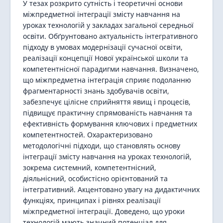
У тезах розкрито сутність і теоретичні основи
міжпредметної інтеграції змісту навчання на
уроках технологій у закладах загальної середньої
освіти. Обґрунтовано актуальність інтегративного
підходу в умовах модернізації сучасної освіти,
реалізації концепції Нової української школи та
компетентнісної парадигми навчання. Визначено,
що міжпредметна інтеграція сприяє подоланню
фрагментарності знань здобувачів освіти,
забезпечує цілісне сприйняття явищ і процесів,
підвищує практичну спрямованість навчання та
ефективність формування ключових і предметних
компетентностей. Охарактеризовано
методологічні підходи, що становлять основу
інтеграції змісту навчання на уроках технологій,
зокрема системний, компетентнісний,
діяльнісний, особистісно орієнтований та
інтегративний. Акцентовано увагу на дидактичних
функціях, принципах і рівнях реалізації
міжпредметної інтеграції. Доведено, що уроки
технологій мають значний потенціал для