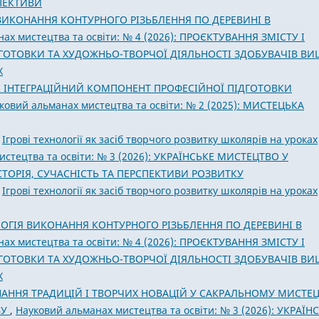
ПЕКТИВИ
ВИКОНАННЯ КОНТУРНОГО РІЗЬБЛЕННЯ ПО ДЕРЕВИНІ В
ах мистецтва та освіти: № 4 (2026): ПРОЄКТУВАННЯ ЗМІСТУ І
ГОТОВКИ ТА ХУДОЖНЬО-ТВОРЧОЇ ДІЯЛЬНОСТІ ЗДОБУВАЧІВ ВИ
Х
К ІНТЕГРАЦІЙНИЙ КОМПОНЕНТ ПРОФЕСІЙНОЇ ПІДГОТОВКИ
ковий альманах мистецтва та освіти: № 2 (2025): МИСТЕЦЬКА
,
Ігрові технології як засіб творчого розвитку школярів на уроках
истецтва та освіти: № 3 (2026): УКРАЇНСЬКЕ МИСТЕЦТВО У
ТОРІЯ, СУЧАСНІСТЬ ТА ПЕРСПЕКТИВИ РОЗВИТКУ
,
Ігрові технології як засіб творчого розвитку школярів на уроках
ОГІЯ ВИКОНАННЯ КОНТУРНОГО РІЗЬБЛЕННЯ ПО ДЕРЕВИНІ В
ах мистецтва та освіти: № 4 (2026): ПРОЄКТУВАННЯ ЗМІСТУ І
ГОТОВКИ ТА ХУДОЖНЬО-ТВОРЧОЇ ДІЯЛЬНОСТІ ЗДОБУВАЧІВ ВИ
Х
АННЯ ТРАДИЦІЙ І ТВОРЧИХ НОВАЦІЙ У САКРАЛЬНОМУ МИСТЕЦ
ВУ
,
Науковий альманах мистецтва та освіти: № 3 (2026): УКРАЇН