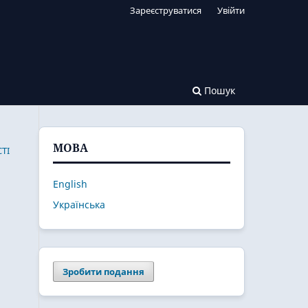
Зареєструватися
Увійти
Пошук
МОВА
ТІ
English
Українська
Зробити подання