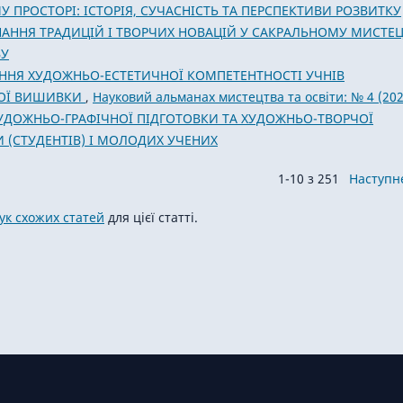
 ПРОСТОРІ: ІСТОРІЯ, СУЧАСНІСТЬ ТА ПЕРСПЕКТИВИ РОЗВИТКУ
АННЯ ТРАДИЦІЙ І ТВОРЧИХ НОВАЦІЙ У САКРАЛЬНОМУ МИСТЕЦ
ВУ
НЯ ХУДОЖНЬО-ЕСТЕТИЧНОЇ КОМПЕТЕНТНОСТІ УЧНІВ
НОЇ ВИШИВКИ
,
Науковий альманах мистецтва та освіти: № 4 (202
ХУДОЖНЬО-ГРАФІЧНОЇ ПІДГОТОВКИ ТА ХУДОЖНЬО-ТВОРЧОЇ
 (СТУДЕНТІВ) І МОЛОДИХ УЧЕНИХ
1-10 з 251
Наступн
к схожих статей
для цієї статті.