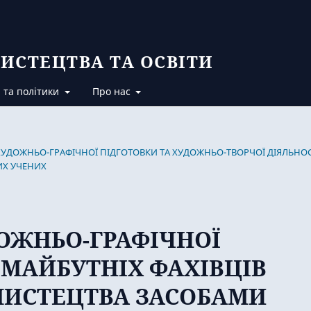
ИСТЕЦТВА ТА ОСВІТИ
 та політики
Про нас
Й ХУДОЖНЬО-ГРАФІЧНОЇ ПІДГОТОВКИ ТА ХУДОЖНЬО-ТВОРЧОЇ ДІЯЛЬНОС
ИХ УЧЕНИХ
ОЖНЬО-ГРАФІЧНОЇ
МАЙБУТНІХ ФАХІВЦІВ
МИСТЕЦТВА ЗАСОБАМИ