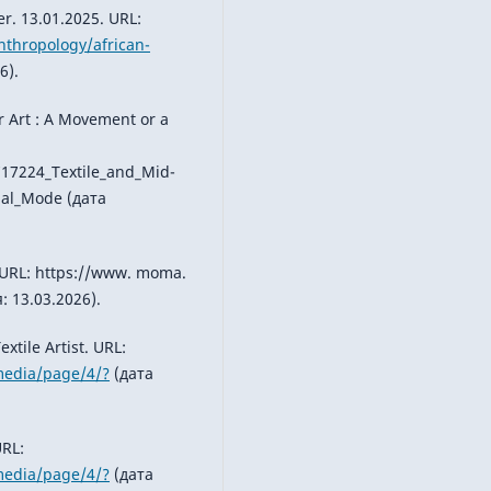
er. 13.01.2025. URL:
nthropology/african-
6).
r Art : A Movement or a
717224_Textile_and_Mid-
nal_Mode (дата
 URL: https://www. moma.
: 13.03.2026).
tile Artist. URL:
-media/page/4/?
(дата
URL:
-media/page/4/?
(дата