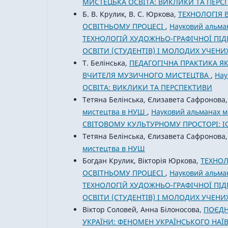
МИСТЕЦЬКА ОСВІТА: ВИКЛИКИ ТА ПЕРС
Б. В. Крулик, В. С. Юркова,
ТЕХНОЛОГІЯ 
ОСВІТНЬОМУ ПРОЦЕСІ
,
Науковий альман
ТЕХНОЛОГІЙ ХУДОЖНЬО-ГРАФІЧНОЇ ПІД
ОСВІТИ (СТУДЕНТІВ) І МОЛОДИХ УЧЕНИ
Т. Белінська,
ПЕДАГОГІЧНА ПРАКТИКА Я
ВЧИТЕЛЯ МУЗИЧНОГО МИСТЕЦТВА
,
Нау
ОСВІТА: ВИКЛИКИ ТА ПЕРСПЕКТИВИ
Тетяна Белінська, Єлизавета Сафронова
мистецтва в НУШ
,
Науковий альманах м
СВІТОВОМУ КУЛЬТУРНОМУ ПРОСТОРІ: ІС
Тетяна Белінська, Єлизавета Сафронова
мистецтва в НУШ
Богдан Крулик, Вікторія Юркова,
ТЕХНОЛ
ОСВІТНЬОМУ ПРОЦЕСІ
,
Науковий альман
ТЕХНОЛОГІЙ ХУДОЖНЬО-ГРАФІЧНОЇ ПІД
ОСВІТИ (СТУДЕНТІВ) І МОЛОДИХ УЧЕНИ
Віктор Соловей, Анна Білоносова,
ПОЄДН
УКРАЇНИ: ФЕНОМЕН УКРАЇНСЬКОГО НАЇ