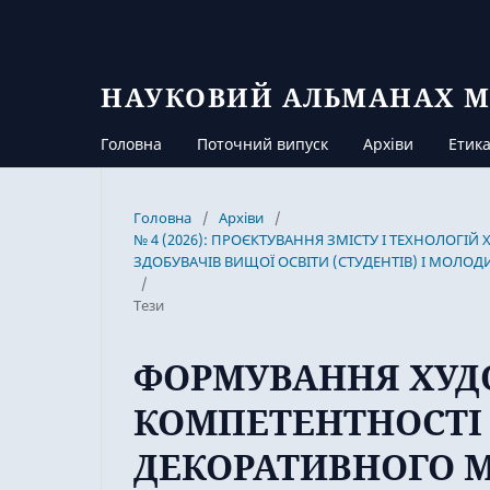
НАУКОВИЙ АЛЬМАНАХ М
Головна
Поточний випуск
Архіви
Етика
Головна
/
Архіви
/
№ 4 (2026): ПРОЄКТУВАННЯ ЗМІСТУ І ТЕХНОЛОГІ
ЗДОБУВАЧІВ ВИЩОЇ ОСВІТИ (СТУДЕНТІВ) І МОЛОД
/
Тези
ФОРМУВАННЯ ХУД
КОМПЕТЕНТНОСТІ 
ДЕКОРАТИВНОГО 