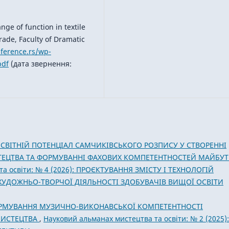
nge of function in textile
rade, Faculty of Dramatic
nference.rs/wp-
pdf
(дата звернення:
СВІТНІЙ ПОТЕНЦІАЛ САМЧИКІВСЬКОГО РОЗПИСУ У СТВОРЕННІ
ТЕЦТВА ТА ФОРМУВАННІ ФАХОВИХ КОМПЕТЕНТНОСТЕЙ МАЙБУТ
та освіти: № 4 (2026): ПРОЄКТУВАННЯ ЗМІСТУ І ТЕХНОЛОГІЙ
ХУДОЖНЬО-ТВОРЧОЇ ДІЯЛЬНОСТІ ЗДОБУВАЧІВ ВИЩОЇ ОСВІТИ
РМУВАННЯ МУЗИЧНО-ВИКОНАВСЬКОЇ КОМПЕТЕНТНОСТІ
МИСТЕЦТВА
,
Науковий альманах мистецтва та освіти: № 2 (2025):