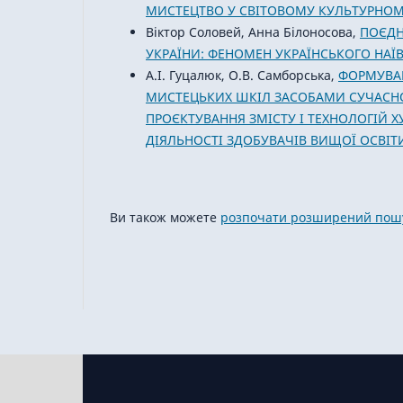
МИСТЕЦТВО У СВІТОВОМУ КУЛЬТУРНОМУ
Віктор Соловей, Анна Білоносова,
ПОЄДН
УКРАЇНИ: ФЕНОМЕН УКРАЇНСЬКОГО НАЇ
А.І. Гуцалюк, О.В. Самборська,
ФОРМУВАН
МИСТЕЦЬКИХ ШКІЛ ЗАСОБАМИ СУЧАС
ПРОЄКТУВАННЯ ЗМІСТУ І ТЕХНОЛОГІЙ 
ДІЯЛЬНОСТІ ЗДОБУВАЧІВ ВИЩОЇ ОСВІТИ
Ви також можете
розпочати розширений пошу