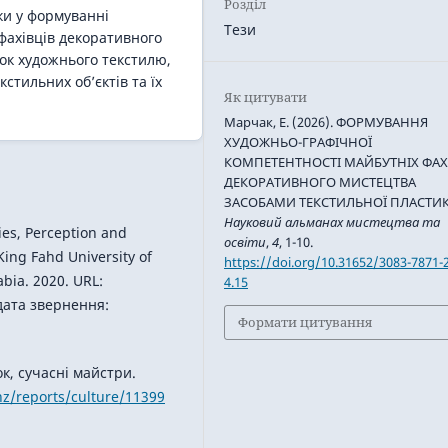
Розділ
ки у формуванні
Тези
фахівців декоративного
ок художнього текстилю,
стильних об’єктів та їх
Як цитувати
Марчак, Е. (2026). ФОРМУВАННЯ
ХУДОЖНЬО-ГРАФІЧНОЇ
КОМПЕТЕНТНОСТІ МАЙБУТНІХ ФАХ
ДЕКОРАТИВНОГО МИСТЕЦТВА
ЗАСОБАМИ ТЕКСТИЛЬНОЇ ПЛАСТИК
Науковий альманах мистецтва та
es, Perception and
освіти
,
4
, 1-10.
King Fahd University of
https://doi.org/10.31652/3083-7871-
bia. 2020. URL:
4.15
дата звернення:
Формати цитування
ок, сучасні майстри.
vnz/reports/culture/11399