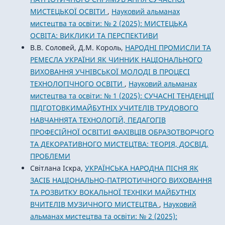
МИСТЕЦЬКОЇ ОСВІТИ
,
Науковий альманах
мистецтва та освіти: № 2 (2025): МИСТЕЦЬКА
ОСВІТА: ВИКЛИКИ ТА ПЕРСПЕКТИВИ
В.В. Соловей, Д.М. Король,
НАРОДНІ ПРОМИСЛИ ТА
РЕМЕСЛА УКРАЇНИ ЯК ЧИННИК НАЦІОНАЛЬНОГО
ВИХОВАННЯ УЧНІВСЬКОЇ МОЛОДІ В ПРОЦЕСІ
ТЕХНОЛОГІЧНОГО ОСВІТИ
,
Науковий альманах
мистецтва та освіти: № 1 (2025): СУЧАСНІ ТЕНДЕНЦІЇ
ПІДГОТОВКИМАЙБУТНІХ УЧИТЕЛІВ ТРУДОВОГО
НАВЧАННЯТА ТЕХНОЛОГІЙ, ПЕДАГОГІВ
ПРОФЕСІЙНОЇ ОСВІТИІ ФАХІВЦІВ ОБРАЗОТВОРЧОГО
ТА ДЕКОРАТИВНОГО МИСТЕЦТВА: ТЕОРІЯ, ДОСВІД,
ПРОБЛЕМИ
Світлана Іскра,
УКРАЇНСЬКА НАРОДНА ПІСНЯ ЯК
ЗАСІБ НАЦІОНАЛЬНО-ПАТРІОТИЧНОГО ВИХОВАННЯ
ТА РОЗВИТКУ ВОКАЛЬНОЇ ТЕХНІКИ МАЙБУТНІХ
ВЧИТЕЛІВ МУЗИЧНОГО МИСТЕЦТВА
,
Науковий
альманах мистецтва та освіти: № 2 (2025):