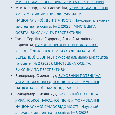
МИСТЕЦЬКА ОСВІТА: ВИКЛИКИ ТА ПЕРСПЕКТИВИ
М.В. Клепар, А.М. Растригіна,
УКРАЇНСЬКА ПІСЕННА
КУЛЬТУРА ЯК ЧИННИК ФОРМУВАННЯ
НАЦІОНАЛЬНОЇ ІДЕНТИЧНОСТІ
,
Науковий альманах
мистецтва та освіти: № 2 (2025): МИСТЕЦЬКА
ОСВІТА: ВИКЛИКИ ТА ПЕРСПЕКТИВИ
Ірина Сергіївна Сідорова, Анна Анатоліївна
Сідлецька,
ВИХОВНІ ПРІОРИТЕТИ ВОКАЛЬНО -
ХОРОВОЇ ДІЯЛЬНОСТІ У ЗАКЛАДІ ЗАГАЛЬНОЇ
СЕРЕДНЬОЇ ОСВІТИ
,
Науковий альманах мистецтва
та освіти: № 2 (2025): МИСТЕЦЬКА ОСВІТА:
ВИКЛИКИ ТА ПЕРСПЕКТИВИ
Володимир Омелянчук,
ВИХОВНИЙ ПОТЕНЦІАЛ
УКРАЇНСЬКОЇ НАРОДНОЇ ПІСНІ У ФОРМУВАННІ
НАЦІОНАЛЬНОЇ САМОСВІДОМОСТІ
Володимир Омелянчук,
ВИХОВНИЙ ПОТЕНЦІАЛ
УКРАЇНСЬКОЇ НАРОДНОЇ ПІСНІ У ФОРМУВАННІ
НАЦІОНАЛЬНОЇ САМОСВІДОМОСТІ
,
Науковий
альманах мистецтва та освіти: № 3 (2026):