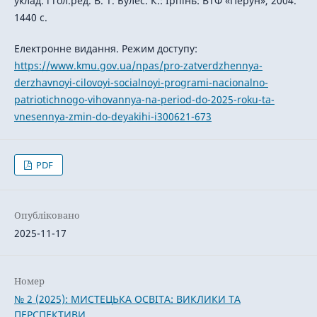
уклад. і гол.ред. В. Т. Булес. К.: Ірпінь: ВТФ «Перун», 2004.
1440 с.
Електронне видання. Режим доступу:
https://www.kmu.gov.ua/npas/pro-zatverdzhennya-
derzhavnoyi-cilovoyi-socialnoyi-programi-nacionalno-
patriotichnogo-vihovannya-na-period-do-2025-roku-ta-
vnesennya-zmin-do-deyakihi-i300621-673
PDF
Опубліковано
2025-11-17
Номер
№ 2 (2025): МИСТЕЦЬКА ОСВІТА: ВИКЛИКИ ТА
ПЕРСПЕКТИВИ