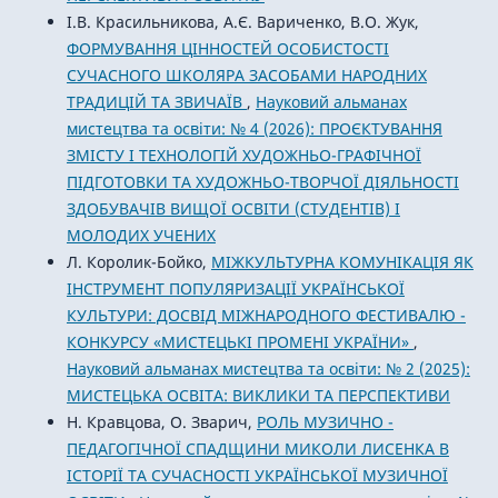
І.В. Красильникова, А.Є. Вариченко, В.О. Жук,
ФОРМУВАННЯ ЦІННОСТЕЙ ОСОБИСТОСТІ
СУЧАСНОГО ШКОЛЯРА ЗАСОБАМИ НАРОДНИХ
ТРАДИЦІЙ ТА ЗВИЧАЇВ
,
Науковий альманах
мистецтва та освіти: № 4 (2026): ПРОЄКТУВАННЯ
ЗМІСТУ І ТЕХНОЛОГІЙ ХУДОЖНЬО-ГРАФІЧНОЇ
ПІДГОТОВКИ ТА ХУДОЖНЬО-ТВОРЧОЇ ДІЯЛЬНОСТІ
ЗДОБУВАЧІВ ВИЩОЇ ОСВІТИ (СТУДЕНТІВ) І
МОЛОДИХ УЧЕНИХ
Л. Королик-Бойко,
МІЖКУЛЬТУРНА КОМУНІКАЦІЯ ЯК
ІНСТРУМЕНТ ПОПУЛЯРИЗАЦІЇ УКРАЇНСЬКОЇ
КУЛЬТУРИ: ДОСВІД МІЖНАРОДНОГО ФЕСТИВАЛЮ -
КОНКУРСУ «МИСТЕЦЬКІ ПРОМЕНІ УКРАЇНИ»
,
Науковий альманах мистецтва та освіти: № 2 (2025):
МИСТЕЦЬКА ОСВІТА: ВИКЛИКИ ТА ПЕРСПЕКТИВИ
Н. Кравцова, О. Зварич,
РОЛЬ МУЗИЧНО -
ПЕДАГОГІЧНОЇ СПАДЩИНИ МИКОЛИ ЛИСЕНКА В
ІСТОРІЇ ТА СУЧАСНОСТІ УКРАЇНСЬКОЇ МУЗИЧНОЇ