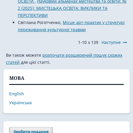
ОСВІТИ
,
Науковий альманах мистецтва та освіти: №
2 (2025): МИСТЕЦЬКА ОСВІТА: ВИКЛИКИ ТА
ПЕРСПЕКТИВИ
Світлана Роготченко,
Місце арт-практик у структурі
переживання культурної травми
1-10 з 139
Наступне
Ви також можете
розпочати розширений пошук схожих
статей
для цієї статті.
МОВА
English
Українська
Зробити подання