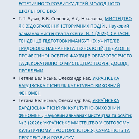
ЕСТЕТИЧНОГО РОЗВИТКУ ДІТЕЙ МОЛОДШОГО
ШКІЛЬНОГО ВІКУ
Т.П. Зузяк, В.В. Соловей, А.Д. Ніколаєва,
МИСТЕЦТВО
ЯК ВІДОБРАЖЕННЯ ІСТОРИЧНИХ ПОДІЙ
,
Науковий
альманах мистецтва та освіти: № 1 (2025): СУЧАСНІ
ТЕНДЕНЦІЇ ПІДГОТОВКИМАЙБУТНІХ УЧИТЕЛІВ
ТРУДОВОГО НАВЧАННЯТА ТЕХНОЛОГІЙ, ПЕДАГОГІВ
ПРОФЕСІЙНОЇ ОСВІТИІ ФАХІВЦІВ ОБРАЗОТВОРЧОГО
ТА ДЕКОРАТИВНОГО МИСТЕЦТВА: ТЕОРІЯ, ДОСВІД,
ПРОБЛЕМИ
Тетяна Белінська, Олександр Рак,
УКРАЇНСЬКА
БАРДІВСЬКА ПІСНЯ ЯК КУЛЬТУРНО-ВИХОВНИЙ
ФЕНОМЕН
Тетяна Белінська, Олександр Рак,
УКРАЇНСЬКА
БАРДІВСЬКА ПІСНЯ ЯК КУЛЬТУРНО-ВИХОВНИЙ
ФЕНОМЕН
,
Науковий альманах мистецтва та освіти:
№ 3 (2026): УКРАЇНСЬКЕ МИСТЕЦТВО У СВІТОВОМУ
КУЛЬТУРНОМУ ПРОСТОРІ: ІСТОРІЯ, СУЧАСНІСТЬ ТА
ПЕРСПЕКТИВИ РОЗВИТКУ