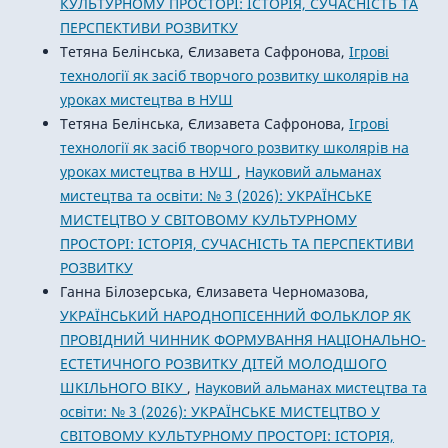
КУЛЬТУРНОМУ ПРОСТОРІ: ІСТОРІЯ, СУЧАСНІСТЬ ТА
ПЕРСПЕКТИВИ РОЗВИТКУ
Тетяна Белінська, Єлизавета Сафронова,
Ігрові
технології як засіб творчого розвитку школярів на
уроках мистецтва в НУШ
Тетяна Белінська, Єлизавета Сафронова,
Ігрові
технології як засіб творчого розвитку школярів на
уроках мистецтва в НУШ
,
Науковий альманах
мистецтва та освіти: № 3 (2026): УКРАЇНСЬКЕ
МИСТЕЦТВО У СВІТОВОМУ КУЛЬТУРНОМУ
ПРОСТОРІ: ІСТОРІЯ, СУЧАСНІСТЬ ТА ПЕРСПЕКТИВИ
РОЗВИТКУ
Ганна Білозерська, Єлизавета Черномазова,
УКРАЇНСЬКИЙ НАРОДНОПІСЕННИЙ ФОЛЬКЛОР ЯК
ПРОВІДНИЙ ЧИННИК ФОРМУВАННЯ НАЦІОНАЛЬНО-
ЕСТЕТИЧНОГО РОЗВИТКУ ДІТЕЙ МОЛОДШОГО
ШКІЛЬНОГО ВІКУ
,
Науковий альманах мистецтва та
освіти: № 3 (2026): УКРАЇНСЬКЕ МИСТЕЦТВО У
СВІТОВОМУ КУЛЬТУРНОМУ ПРОСТОРІ: ІСТОРІЯ,