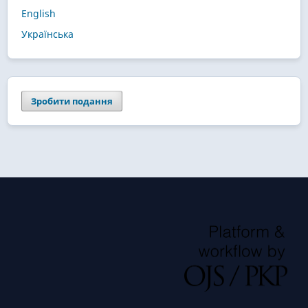
English
Українська
Зробити подання