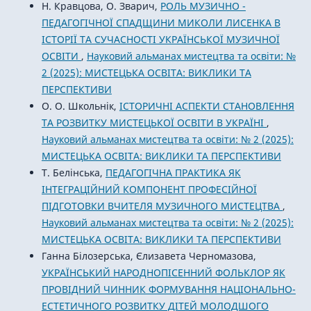
Н. Кравцова, О. Зварич,
РОЛЬ МУЗИЧНО -
ПЕДАГОГІЧНОЇ СПАДЩИНИ МИКОЛИ ЛИСЕНКА В
ІСТОРІЇ ТА СУЧАСНОСТІ УКРАЇНСЬКОЇ МУЗИЧНОЇ
ОСВІТИ
,
Науковий альманах мистецтва та освіти: №
2 (2025): МИСТЕЦЬКА ОСВІТА: ВИКЛИКИ ТА
ПЕРСПЕКТИВИ
О. О. Школьнік,
ІСТОРИЧНІ АСПЕКТИ СТАНОВЛЕННЯ
ТА РОЗВИТКУ МИСТЕЦЬКОЇ ОСВІТИ В УКРАЇНІ
,
Науковий альманах мистецтва та освіти: № 2 (2025):
МИСТЕЦЬКА ОСВІТА: ВИКЛИКИ ТА ПЕРСПЕКТИВИ
Т. Белінська,
ПЕДАГОГІЧНА ПРАКТИКА ЯК
ІНТЕГРАЦІЙНИЙ КОМПОНЕНТ ПРОФЕСІЙНОЇ
ПІДГОТОВКИ ВЧИТЕЛЯ МУЗИЧНОГО МИСТЕЦТВА
,
Науковий альманах мистецтва та освіти: № 2 (2025):
МИСТЕЦЬКА ОСВІТА: ВИКЛИКИ ТА ПЕРСПЕКТИВИ
Ганна Білозерська, Єлизавета Черномазова,
УКРАЇНСЬКИЙ НАРОДНОПІСЕННИЙ ФОЛЬКЛОР ЯК
ПРОВІДНИЙ ЧИННИК ФОРМУВАННЯ НАЦІОНАЛЬНО-
ЕСТЕТИЧНОГО РОЗВИТКУ ДІТЕЙ МОЛОДШОГО