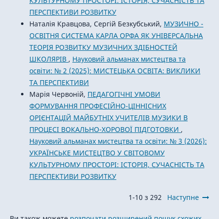
КУЛЬТУРНОМУ ПРОСТОРІ: ІСТОРІЯ, СУЧАСНІСТЬ ТА
ПЕРСПЕКТИВИ РОЗВИТКУ
Наталія Кравцова, Сергій Безкубський,
МУЗИЧНО -
ОСВІТНЯ СИСТЕМА КАРЛА ОРФА ЯК УНІВЕРСАЛЬНА
ТЕОРІЯ РОЗВИТКУ МУЗИЧНИХ ЗДІБНОСТЕЙ
ШКОЛЯРІВ
,
Науковий альманах мистецтва та
освіти: № 2 (2025): МИСТЕЦЬКА ОСВІТА: ВИКЛИКИ
ТА ПЕРСПЕКТИВИ
Марія Червоній,
ПЕДАГОГІЧНІ УМОВИ
ФОРМУВАННЯ ПРОФЕСІЙНО-ЦІННІСНИХ
ОРІЄНТАЦІЙ МАЙБУТНІХ УЧИТЕЛІВ МУЗИКИ В
ПРОЦЕСІ ВОКАЛЬНО-ХОРОВОЇ ПІДГОТОВКИ
,
Науковий альманах мистецтва та освіти: № 3 (2026):
УКРАЇНСЬКЕ МИСТЕЦТВО У СВІТОВОМУ
КУЛЬТУРНОМУ ПРОСТОРІ: ІСТОРІЯ, СУЧАСНІСТЬ ТА
ПЕРСПЕКТИВИ РОЗВИТКУ
1-10 з 292
Наступне
Ви також можете
розпочати розширений пошук схожих