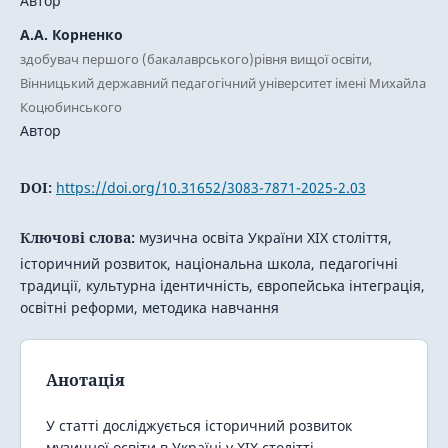
Автор
А.А. Корненко
здобувач першого (бакалаврського)рівня вищої освіти,
Вінницький державний педагогічний університет імені Михайла
Коцюбинського
Автор
DOI:
https://doi.org/10.31652/3083-7871-2025-2.03
Ключові слова:
музична освіта України XIX століття,
історичний розвиток, національна школа, педагогічні
традиції, культурна ідентичність, європейська інтеграція,
освітні реформи, методика навчання
Анотація
У статті досліджується історичний розвиток
музичної освіти в Україні у XIX столітті.