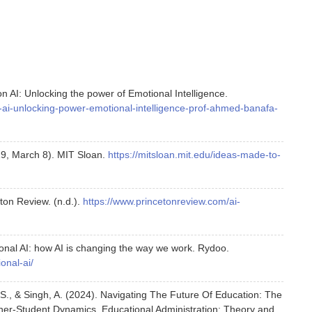
n AI: Unlocking the power of Emotional Intelligence.
-ai-unlocking-power-emotional-intelligence-prof-ahmed-banafa-
19, March 8). MIT Sloan.
https://mitsloan.mit.edu/ideas-made-to-
eton Review. (n.d.).
https://www.princetonreview.com/ai-
onal AI: how AI is changing the way we work. Rydoo.
onal-ai/
, S., & Singh, A. (2024). Navigating The Future Of Education: The
acher-Student Dynamics. Educational Administration: Theory and