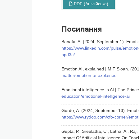
PDF (Англійська)
Посилання
Banafa, A. (2024, September 1). Emotio
https://www.linkedin.com/pulse/emotion
hpd3c/
Emotion AI, explained | MIT Sloan. (20
matter/emotion-ai-explained
Emotional intelligence in AI | The Princ
education/emotional-intelligence-ai
Gordo, A. (2024, September 13). Emoti
https://www.rydoo.com/cfo-corner/emoti
Gupta, P., Sreelatha, C., Latha, A., Raj
Impact Of Artificial Intelligence On Te