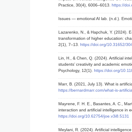
Practice, 30(4), 6006–6013.
https://do
Issues — emotional AI lab. (n.d.). Emot
Lazarenko, N., & Hapchuk, Y. (2024). E-le
transformation of higher education: ch
2(1), 7–13.
https://doi.org/10.31652/3
Lin, H., & Chen, Q. (2024). Artificial in
students’ creativity and academic emot
Psychology, 12(1).
https://doi.org/10.
Marr, B. (2021, July 13). What is artific
https://bernardmarr.com/what-is-artificia
Mayrene, F. H. E., Basantes, A. C., Mart
interaction and artificial intelligence 
https://doi.org/10.62754/joe.v3i8.5131
Meylani, R. (2024). Artificial intelligen