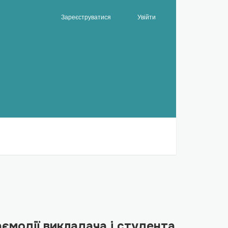
Зареєструватися
Увійти
аємодії викладача і студента