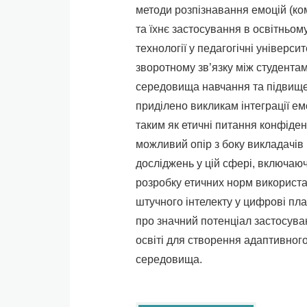
методи розпізнавання емоцій (комп
та їхнє застосування в освітньом
технології у педагогічні універси
зворотному зв’язку між студент
середовища навчання та підвищен
приділено викликам інтеграції ем
таким як етичні питання конфіден
можливий опір з боку викладачів
досліджень у цій сфері, включаю
розробку етичних норм використа
штучного інтелекту у цифрові пл
про значний потенціал застосуван
освіті для створення адаптивного
середовища.