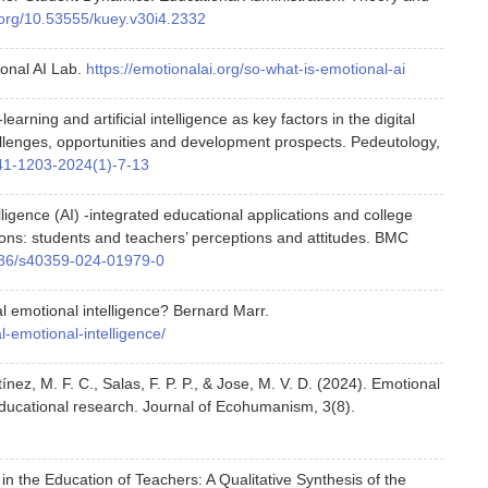
i.org/10.53555/kuey.v30i4.2332
ional AI Lab.
https://emotionalai.org/so-what-is-emotional-ai
arning and artificial intelligence as key factors in the digital
allenges, opportunities and development prospects. Pedeutology,
041-1203-2024(1)-7-13
telligence (AI) -integrated educational applications and college
ions: students and teachers’ perceptions and attitudes. BMC
1186/s40359-024-01979-0
ial emotional intelligence? Bernard Marr.
l-emotional-intelligence/
ínez, M. F. C., Salas, F. P. P., & Jose, M. V. D. (2024). Emotional
in educational research. Journal of Ecohumanism, 3(8).
ce in the Education of Teachers: A Qualitative Synthesis of the