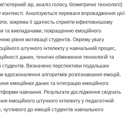
’ютерний зір, аналіз голосу, біометричні технології)
у контексті. Аналізуються переваги впровадження цієї
тети, зокрема її здатність сприяти ефективнішому
ами та викладачами, покращенню емоційного
ню рівня мотивації студентів. Окрему увагу
оційного штучного інтелекту у навчальний процес,
ційності даних, технічні обмеження технологій та
 і студентів. Визначено перспективи подальших
чи вдосконалення алгоритмів розпізнавання емоцій,
ння емоційних даних та інтеграцію емоційного
атформи навчання. Результати дослідження свідчать
ня емоційного штучного інтелекту у педагогічній
, чутливого до емоцій студентів навчального