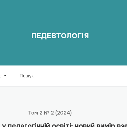
іті: новий вимір взаємодії викладача і студента
ПЕДЕВТОЛОГІЯ
с
Пошук
Том 2 № 2 (2024)
у педагогічній освіті: новий вимір вз