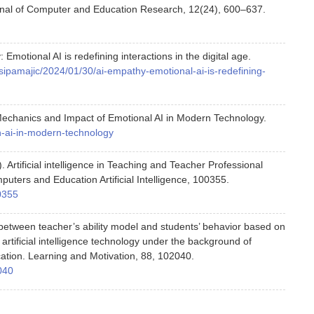
rnal of Computer and Education Research, 12(24), 600–637.
 Emotional AI is redefining interactions in the digital age.
osipamajic/2024/01/30/ai-empathy-emotional-ai-is-redefining-
 Mechanics and Impact of Emotional AI in Modern Technology.
on-ai-in-modern-technology
. Artificial intelligence in Teaching and Teacher Professional
uters and Education Artificial Intelligence, 100355.
00355
 between teacher’s ability model and students’ behavior based on
rtificial intelligence technology under the background of
ucation. Learning and Motivation, 88, 102040.
040