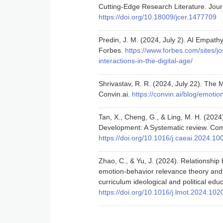
Cutting-Edge Research Literature. Jou
https://doi.org/10.18009/jcer.1477709
Predin, J. M. (2024, July 2). AI Empathy:
Forbes.
https://www.forbes.com/sites/j
interactions-in-the-digital-age/
Shrivastav, R. R. (2024, July 22). The
Convin.ai.
https://convin.ai/blog/emoti
Tan, X., Cheng, G., & Ling, M. H. (2024)
Development: A Systematic review. Comp
https://doi.org/10.1016/j.caeai.2024.1
Zhao, C., & Yu, J. (2024). Relationship
emotion-behavior relevance theory and a
curriculum ideological and political ed
https://doi.org/10.1016/j.lmot.2024.102