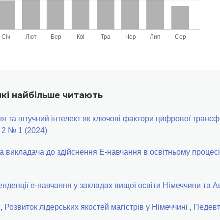
 які найбільше читають
я та штучний інтелект як ключові фактори цифрової трансфо
 2 № 1 (2024)
а викладача до здійснення E-навчання в освітньому проце
енденції е-навчання у закладах вищої освіти Німеччини та А
й,
Розвиток лідерських якостей магістрів у Німеччині
,
Педевт