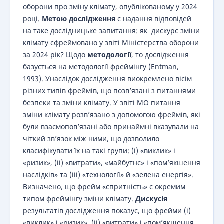
оборони про зміну клімату, опублікованому у 2024
році.
Метою
дослідження
є надання відповідей
на таке дослідницьке запитання: як дискурс зміни
клімату сфреймовано у звіті Міністерства оборони
за 2024 рік? Щодо
методології
, то дослідження
базується на методології фреймінгу (Entman,
1993). Унаслідок дослідження виокремлено вісім
різних типів фреймів, що позв’язані з питаннями
безпеки та зміни клімату. У звіті МО питання
зміни клімату розв’язано з допомогою фреймів, які
були взаємопов’язані або принаймні вказували на
чіткий зв’язок між ними, що дозволило
класифікувати їх на такі групи: (i) «виклик» і
«ризик», (ii) «витрати», «майбутнє» і «пом’якшення
наслідків» та (iii) «технології» й «зелена енергія».
Визначено, що фрейм «спритність» є окремим
типом фреймінгу зміни клімату.
Дискусія
результатів дослідження показує, що фрейми (i)
«виклик» і «ризик», (ii) «витрати» і «пом’якшення