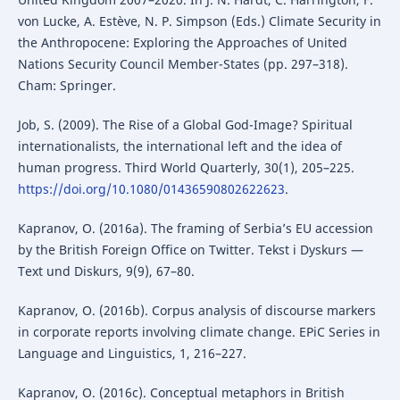
von Lucke, A. Estève, N. P. Simpson (Eds.) Climate Security in
the Anthropocene: Exploring the Approaches of United
Nations Security Council Member-States (pp. 297–318).
Cham: Springer.
Job, S. (2009). The Rise of a Global God-Image? Spiritual
internationalists, the international left and the idea of
human progress. Third World Quarterly, 30(1), 205–225.
https://doi.org/10.1080/01436590802622623
.
Kapranov, O. (2016a). The framing of Serbia’s EU accession
by the British Foreign Office on Twitter. Tekst i Dyskurs —
Text und Diskurs, 9(9), 67–80.
Kapranov, O. (2016b). Corpus analysis of discourse markers
in corporate reports involving climate change. EPiC Series in
Language and Linguistics, 1, 216–227.
Kapranov, O. (2016c). Conceptual metaphors in British