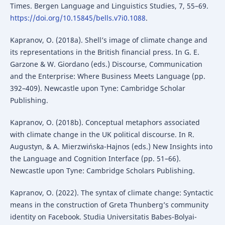
Times. Bergen Language and Linguistics Studies, 7, 55–69.
https://doi.org/10.15845/bells.v7i0.1088
.
Kapranov, O. (2018a). Shell’s image of climate change and
its representations in the British financial press. In G. E.
Garzone & W. Giordano (eds.) Discourse, Communication
and the Enterprise: Where Business Meets Language (pp.
392–409). Newcastle upon Tyne: Cambridge Scholar
Publishing.
Kapranov, O. (2018b). Conceptual metaphors associated
with climate change in the UK political discourse. In R.
Augustyn, & A. Mierzwińska-Hajnos (eds.) New Insights into
the Language and Cognition Interface (pp. 51–66).
Newcastle upon Tyne: Cambridge Scholars Publishing.
Kapranov, O. (2022). The syntax of climate change: Syntactic
means in the construction of Greta Thunberg’s community
identity on Facebook. Studia Universitatis Babes-Bolyai-