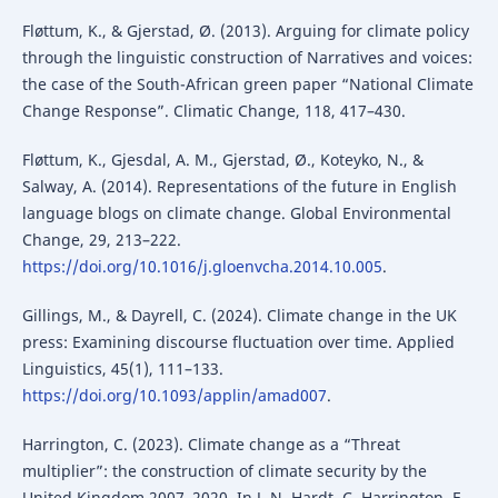
Fløttum, K., & Gjerstad, Ø. (2013). Arguing for climate policy
through the linguistic construction of Narratives and voices:
the case of the South-African green paper “National Climate
Change Response”. Climatic Change, 118, 417–430.
Fløttum, K., Gjesdal, A. M., Gjerstad, Ø., Koteyko, N., &
Salway, A. (2014). Representations of the future in English
language blogs on climate change. Global Environmental
Change, 29, 213–222.
https://doi.org/10.1016/j.gloenvcha.2014.10.005
.
Gillings, M., & Dayrell, C. (2024). Climate change in the UK
press: Examining discourse fluctuation over time. Applied
Linguistics, 45(1), 111–133.
https://doi.org/10.1093/applin/amad007
.
Harrington, C. (2023). Climate change as a “Threat
multiplier”: the construction of climate security by the
United Kingdom 2007–2020. In J. N. Hardt, C. Harrington, F.