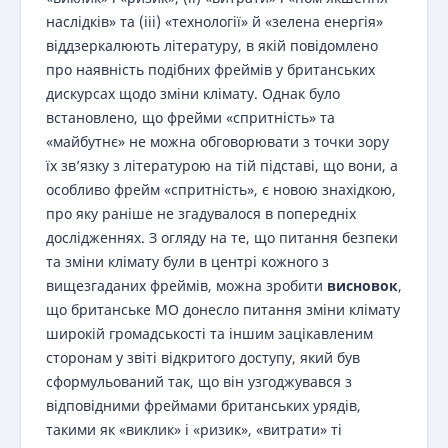
наслідків» та (iii) «технології» й «зелена енергія»
віддзеркалюють літературу, в якій повідомлено
про наявність подібних фреймів у британських
дискурсах щодо зміни клімату. Однак було
встановлено, що фрейми «спритність» та
«майбутнє» не можна обговорювати з точки зору
їх зв’язку з літературою на тій підставі, що вони, а
особливо фрейм «спритність», є новою знахідкою,
про яку раніше не згадувалося в попередніх
дослідженнях. З огляду на те, що питання безпеки
та зміни клімату були в центрі кожного з
вищезгаданих фреймів, можна зробити
висновок
,
що британське МО донесло питання зміни клімату
широкій громадськості та іншим зацікавленим
сторонам у звіті відкритого доступу, який був
сформульований так, що він узгоджувався з
відповідними фреймами британських урядів,
такими як «виклик» і «ризик», «витрати» ті