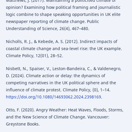
Matthews, J. (2017). Maintaining a politicised climate of
opinion? Examining how political framing and journalistic
logic combine to shape speaking opportunities in UK elite
newspaper reporting of climate change. Public
Understanding of Science, 26(4), 467–480.
Nicholls, R. J., & Kebede, A. S. (2012). Indirect impacts of
coastal climate change and sea-level rise: the UK example.
Climate Policy, 12(01), 28–52.
Nisbett, N., Spaiser, V., Leston-Bandeira, C., & Valdenegro,
D. (2024). Climate action or delay: the dynamics of
competing narratives in the UK political sphere and the
influence of climate protest. Climate Policy, (0), 1–14.
https://doi.org/10.1080/14693062.2024.2398169
.
Otto, F. (2020). Angry Weather: Heat Waves, Floods, Storms,
and the New Science of Climate Change. Vancouver:
Greystone Books.