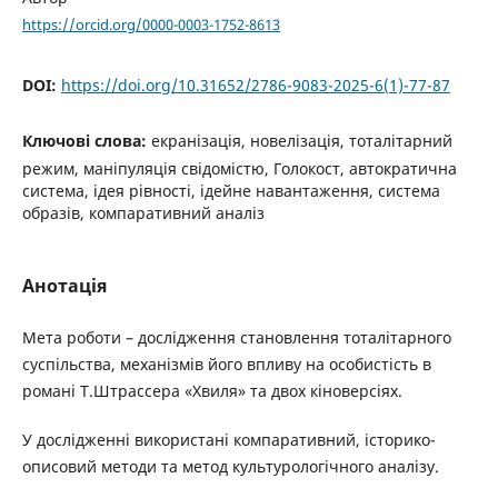
https://orcid.org/0000-0003-1752-8613
DOI:
https://doi.org/10.31652/2786-9083-2025-6(1)-77-87
Ключові слова:
екранізація, новелізація, тоталітарний
режим, маніпуляція свідомістю, Голокост, автократична
система, ідея рівності, ідейне навантаження, система
образів, компаративний аналіз
Анотація
Мета роботи – дослідження становлення тоталітарного
суспільства, механізмів його впливу на особистість в
романі Т.Штрассера «Хвиля» та двох кіноверсіях.
У дослідженні використані компаративний, історико-
описовий методи та метод культурологічного аналізу.