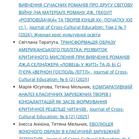
ВИВЧЕННЯ СУЧАСНИХ РОМАНІВ ПРО ДРУГУ СВІТОВУ
ВІЙНУ (НА МАТЕРІАЛІ РОМАНУ ДЖ. ПІКОЛТ
«РОЗПОВІДАЧКА» ТА ТВОРІВ КІНЦЯ ХХ– ПОЧАТКУ ХХІ
ст.)
,
Journal of Cross-Cultural Education: Том 2 № 7
(2026): Журнал крос-культурної освіти
Світлана Таратута,
ТРАНСФОРМАЦІЯ ОБРАЗУ
АМЕРИКАНСЬКОГО ПІДЛІТКА: РОЗВИТОК
КРИТИЧНОГО МИСЛЕННЯ ПРИ ВИВЧЕННІ РОМАНІВ
ДЖ.Д.СЕЛІНДЖЕРА «ЛОВЕЦЬ У ЖИТІ» ТА Ді Бі Сі
П’ЄРА «ВЕРНОН ГОСПОДЬ ЛІТТЛ»
,
Journal of Cross-
Cultural Education: № 6 (2) (2025)
Марія Юсупова, Тетяна Мельник,
КОМПАРАТИВНИЙ
АНАЛІЗ КЛАСИЧНИХ ЗАРУБІЖНИХ ТВОРІВ І
КІНОАДАПТАЦІЙ ЯК ЗАСІБ ФОРМУВАННЯ
КРИТИЧНОЇ РЕЦЕПЦІЇ ЧИТАЧІВ
,
Journal of Cross-
Cultural Education: № 6 (2) (2025)
Інесса Анікіна, Тетяна Мельник,
ЕВОЛЮЦІЯ
ЖІНОЧОГО ОБРАЗУ В КЛАСИЧНІЙ ЗАРУБІЖНІЙ
ЛІТЕРАТУРІ
,
Journal of Cross-Cultural Education: № 6