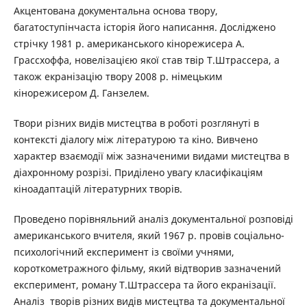
Акцентована документальна основа твору,
багатоступінчаста історія його написання. Досліджено
стрічку 1981 р. американського кінорежисера А.
Грассхоффа, новелізацією якої став твір Т.Штрассера, а
також екранізацію твору 2008 р. німецьким
кінорежисером Д. Ганзелем.
Твори різних видів мистецтва в роботі розглянуті в
контексті діалогу між літературою та кіно. Вивчено
характер взаємодії між зазначеними видами мистецтва в
діахронному розрізі. Приділено увагу класифікаціям
кіноадаптацій літературних творів.
Проведено порівняльний аналіз документальної розповіді
американського вчителя, який 1967 р. провів соціально-
психологічний експеримент із своїми учнями,
короткометражного фільму, який відтворив зазначений
експеримент, роману Т.Штрассера та його екранізації.
Аналіз творів різних видів мистецтва та документальної