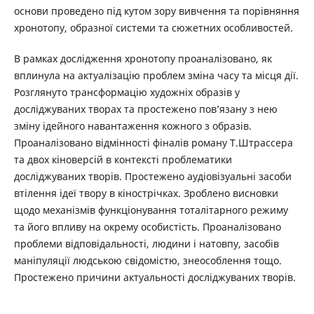
основи проведено під кутом зору вивчення та порівняння
хронотопу, образної системи та сюжетних особливостей.
В рамках дослідження хронотопу проаналізовано, як
вплинула на актуалізацію проблем зміна часу та місця дії.
Розглянуто трансформацію художніх образів у
досліджуваних творах та простежено пов’язану з нею
зміну ідейного навантаження кожного з образів.
Проаналізовано відмінності фіналів роману Т.Штрассера
та двох кіноверсій в контексті проблематики
досліджуваних творів. Простежено аудіовізуальні засоби
втілення ідеї твору в кінострічках. Зроблено висновки
щодо механізмів функціонування тоталітарного режиму
та його впливу на окрему особистість. Проаналізовано
проблеми відповідальності, людини і натовпу, засобів
маніпуляції людською свідомістю, знеособлення тощо.
Простежено причини актуальності досліджуваних творів.