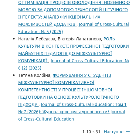
ОПТИМІЗАЦІЯ ПРОЦЕСІВ ОВОЛОДІННЯ ІНОЗЕМНОЮ
МОВОЮ ЗА ДОПОМОГОЮ ТЕХНОЛОГІЙ ШТУЧНОГО
ІНТЕЛЕКТУ: АНАЛІЗ ФУНКЦІОНАЛЬНИХ
МОЖЛИВОСТЕЙ ДОДАТКІВ
,
Journal of Cross-Cultural
Education: № 5 (2025)
Наталія Лебедєва, Вікторія Лапатанова,
РОЛЬ
КУЛЬТУРИ В КОНТЕКСТІ ПРОФЕСІЙНОЇ ПІДГОТОВКИ
МАЙБУТНІХ ПЕДАГОГІВ ДО МІЖКУЛЬТУРНОЇ
КОМУНІКАЦІЇ
,
Journal of Cross-Cultural Education: №
6 (2) (2025)
Тетяна Колбіна,
ФОРМУВАННЯ У СТУДЕНТІВ
МІЖКУЛЬТУРНОЇ КОМУНІКАТИВНОЇ
КОМПЕТЕНТНОСТІ У ПРОЦЕСІ ІНШОМОВНОЇ
ПІДГОТОВКИ НА ОСНОВІ КУЛЬТУРОЛОГІЧНОГО
ПІДХОДУ
,
Journal of Cross-Cultural Education: Том 1
№ 7 (2026): Журнал крос-культурної освіти/ Journal
of Cross-Cultural Education
1-10 з 31
Наступне