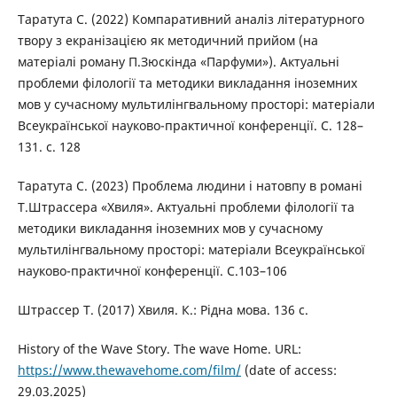
Таратута С. (2022) Компаративний аналіз літературного
твору з екранізацією як методичний прийом (на
матеріалі роману П.Зюскінда «Парфуми»). Актуальні
проблеми філології та методики викладання іноземних
мов у сучасному мультилінгвальному просторі: матеріали
Всеукраїнської науково-практичної конференції. С. 128–
131. с. 128
Таратута С. (2023) Проблема людини і натовпу в романі
Т.Штрассера «Хвиля». Актуальні проблеми філології та
методики викладання іноземних мов у сучасному
мультилінгвальному просторі: матеріали Всеукраїнської
науково-практичної конференції. С.103–106
Штрассер Т. (2017) Хвиля. К.: Рідна мова. 136 с.
History of the Wave Story. The wave Home. URL:
https://www.thewavehome.com/film/
(date of access:
29.03.2025)