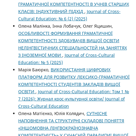
ГРАМАТИЧНОЇ КОМПЕТЕНТНОСТІ В УЧНІВ СТАРШИХ
КЛАСІВ: ІНДУКТИВНИЙ ПІДХІД
,
Journal of Cross-
Cultural Education: № 6 (2) (2025)
Олена Малінка, Інна Лобачук, Олег Яцишин,
ОСОБЛИВОСТІ ФОРМУВАННЯ ГРАМАТИЧНОЇ
КОМПЕТЕНТНОСТІ ЗДОБУВАЧІВ ВИЩОЇ ОСВІТИ
НЕЛІНГВІСТИЧНИХ СПЕЦІАЛЬНОСТЕЙ НА ЗАНЯТТЯХ
З ІНОЗЕМНОЇ МОВИ
,
Journal of Cross-Cultural
Education: № 5 (2025)
Марія Баюрко,
ВИКОРИСТАННЯ ЦИФРОВИХ
ПЛАТФОРМ ДЛЯ РОЗВИТКУ ЛЕКСИКО-ГРАМАТИЧНОЇ
КОМПЕТЕНТНОСТІ СТУДЕНТІВ ЗАКЛАДІВ ВИЩОЇ
ОСВІТИ
,
Journal of Cross-Cultural Education: Том 1 №
7 (2026): Журнал крос-культурної освіти/ Journal of
Cross-Cultural Education
Олена Матієнко, Юлія Колядич,
СУТНІСНЕ
НАПОВНЕННЯ ТА СТРУКТУРНІ СКЛАДОВІ ПОНЯТТЯ
«ІНШОМОВНА ЛІНГВОКРАЇНОЗНАВЧА
КОМПЕТЕНТНІСТЬ» У СУЧАСНІЙ ПАРАДИГМІ ВИЩОЇ