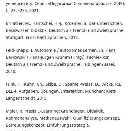
університету. Серія: «Педагогіка. Соціальна робота», 2(49),
C. 232–235, 2021.
Brinitzer, M., Hantschel, H.-J., Kroemer, S. DaF unterrichten.
Basiswissen Didaktik. Deutsch als Fremd- und Zweitsprache.
Stuttgart: Ernst Klett Sprachen, 2018.
Feld-Knapp, I. Autonomie / autonomes Lernen. In: Hans
Barkowski / Hans-Jürgen Krumm (Hrsg.): Fachlexikon
Deutsch als Fremd- und Zweitsprache. Tübingen/Basel,
2010.
Funk, H., Kuhn, Ch., Skiba, D., Spaniel-Weise, D., Wicke, R.E.
DLL 4. Aufgaben. Übungen. Interaktion. München: Klett-
Langenscheidt, 2015.
Meier, R. Praxis E-Learning: Grundlagen, Didaktik,
Rahmenanalyse, Medienauswahl, Qualifizierungskonzept,
Betreuungskonzept, Einführungsstrategie,