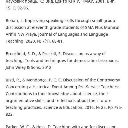
наукових праць. К.: Вид. центр КНЛУ, НМАУ, 2001. Вип.
15. С. 92-96.
Bohari, L. Improving speaking skills through small group
discussion at eleventh grade students of SMA Plus Munirul
Arifin NW Praya. Journal of Languages and Language
Teaching. 2020. № 7(1). 68-81.
Brookfield, S. D., & Preskill, S. Discussion as a way of
teaching: Tools and techniques for democratic classrooms.
John Wiley & Sons. 2012.
Justi, R., & Mendonça, P. C. C. Discussion of the Controversy
Concerning a Historical Event Among Pre-Service Teachers:
Contributions to their knowledge about science, their
argumentative skills, and reflections about their future
teaching practices. Science & Education. 2016. № 25. Pp 795-
822.
Parker, W. C., & Hess, D. Teaching with and for discussion.