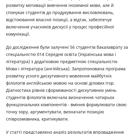
розвитку мотивації вивчення іноземної мови, але й
спонукає студентів до продукування висловлювань,
відстоювання власної позиції, а відтак, забезпечує
включення учасників дискусії у процес професійної
комунікації.
До дослідження були залучені 56 студентів бакалаврату за
спеціальністю 014 Середня освіта (Українська мова і
література) з додатковою предметною спеціальністю
Мова і література (англійська). Запропонована програма
розвитку усного дискутивного мовлення майбутніх
філологів англійською мовою на основі ділових ігор.
Діагностика рівнів сформованості дискутивних умінь
студентів філологів включала визначення чотирьох
функціональних компонентів - вміння формулювати свою
точку зору, аргументувати, визначати позицію
співрозмовника, критикувати.
У статті представлено аналіз результатів впровадження