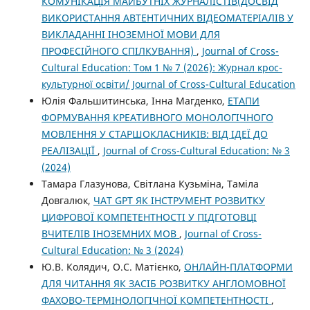
КОМУНІКАЦІЯ МАЙБУТНІХ ЖУРНАЛІСТІВ(ДОСВІД
ВИКОРИСТАННЯ АВТЕНТИЧНИХ ВІДЕОМАТЕРІАЛІВ У
ВИКЛАДАННІ ІНОЗЕМНОЇ МОВИ ДЛЯ
ПРОФЕСІЙНОГО СПІЛКУВАННЯ)
,
Journal of Cross-
Cultural Education: Том 1 № 7 (2026): Журнал крос-
культурної освіти/ Journal of Cross-Cultural Education
Юлія Фальшитинська, Інна Магденко,
ЕТАПИ
ФОРМУВАННЯ КРЕАТИВНОГО МОНОЛОГІЧНОГО
МОВЛЕННЯ У СТАРШОКЛАСНИКІВ: ВІД ІДЕЇ ДО
РЕАЛІЗАЦІЇ
,
Journal of Cross-Cultural Education: № 3
(2024)
Тамара Глазунова, Світлана Кузьміна, Таміла
Довгалюк,
ЧАТ GPT ЯК ІНСТРУМЕНТ РОЗВИТКУ
ЦИФРОВОЇ КОМПЕТЕНТНОСТІ У ПІДГОТОВЦІ
ВЧИТЕЛІВ ІНОЗЕМНИХ МОВ
,
Journal of Cross-
Cultural Education: № 3 (2024)
Ю.В. Колядич, О.С. Матієнко,
ОНЛАЙН-ПЛАТФОРМИ
ДЛЯ ЧИТАННЯ ЯК ЗАСІБ РОЗВИТКУ АНГЛОМОВНОЇ
ФАХОВО-ТЕРМІНОЛОГІЧНОЇ КОМПЕТЕНТНОСТІ
,