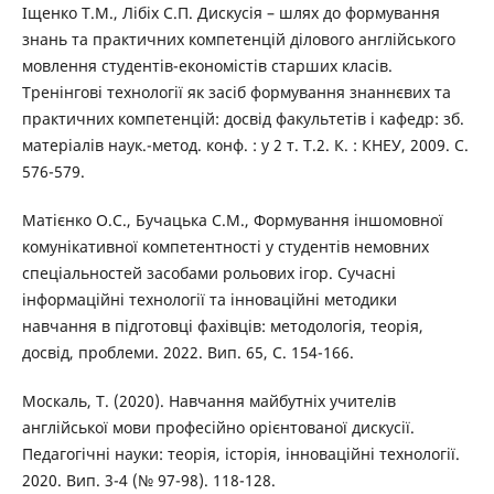
Іщенко Т.М., Лібіх С.П. Дискусія – шлях до формування
знань та практичних компетенцій ділового англійського
мовлення студентів-економістів старших класів.
Тренінгові технології як засіб формування знаннєвих та
практичних компетенцій: досвід факультетів і кафедр: зб.
матеріалів наук.-метод. конф. : у 2 т. Т.2. К. : КНЕУ, 2009. С.
576-579.
Матієнко О.С., Бучацька С.М., Формування іншомовної
комунікативної компетентності у студентів немовних
спеціальностей засобами рольових ігор. Сучасні
інформаційні технології та інноваційні методики
навчання в підготовці фахівців: методологія, теорія,
досвід, проблеми. 2022. Вип. 65, С. 154-166.
Москаль, Т. (2020). Навчання майбутніх учителів
англійської мови професійно орієнтованої дискусії.
Педагогічні науки: теорія, історія, інноваційні технології.
2020. Вип. 3-4 (№ 97-98). 118-128.