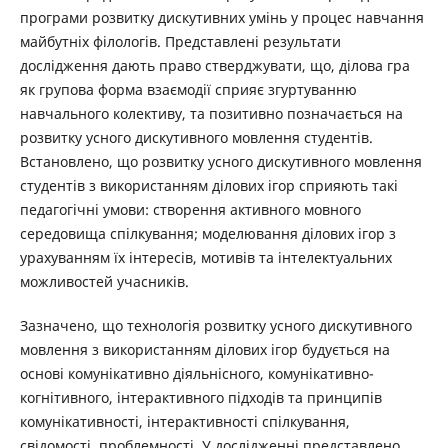
програми розвитку дискутивних умінь у процес навчання
майбутніх філологів. Представлені результати
дослідження дають право стверджувати, що, ділова гра
як групова форма взаємодії сприяє згуртуванню
навчального колективу, та позитивно позначається на
розвитку усного дискутивного мовлення студентів.
Встановлено, що розвитку усного дискутивного мовлення
студентів з використанням ділових ігор сприяють такі
педагогічні умови: створення активного мовного
середовища спілкування; моделювання ділових ігор з
урахуванням їх інтересів, мотивів та інтелектуальних
можливостей учасників.
Зазначено, що технологія розвитку усного дискутивного
мовлення з використанням ділових ігор будується на
основі комунікативно діяльнісного, комунікативно-
когнітивного, інтерактивного підходів та принципів
комунікативності, інтерактивності спілкування,
свідомості, проблемності. У дослідженні представлено