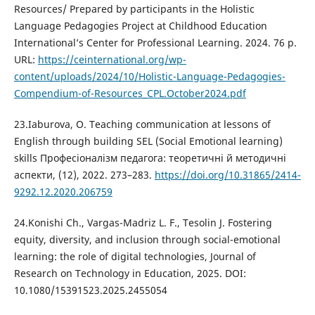
Resources/ Prepared by participants in the Holistic
Language Pedagogies Project at Childhood Education
International’s Center for Professional Learning. 2024. 76 p.
URL:
https://ceinternational.org/wp-
content/uploads/2024/10/Holistic-Language-Pedagogies-
Compendium-of-Resources_CPL.October2024.pdf
23.Iaburova, O. Teaching communication at lessons of
English through building SEL (Social Emotional learning)
skills Професіоналізм педагога: теоретичні й методичні
аспекти, (12), 2022. 273–283.
https://doi.org/10.31865/2414-
9292.12.2020.206759
24.Konishi Ch., Vargas-Madriz L. F., Tesolin J. Fostering
equity, diversity, and inclusion through social-emotional
learning: the role of digital technologies, Journal of
Research on Technology in Education, 2025. DOI:
10.1080/15391523.2025.2455054