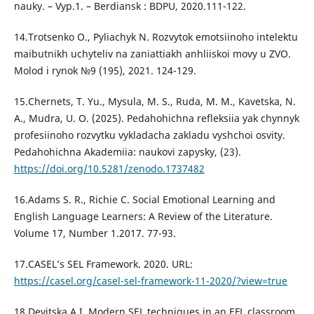
nauky. – Vyp.1. – Berdiansk : BDPU, 2020.111-122.
14.Trotsenko O., Pyliachyk N. Rozvytok emotsiinoho intelektu
maibutnikh uchyteliv na zaniattiakh anhliiskoi movy u ZVO.
Molod i rynok №9 (195), 2021. 124-129.
15.Chernets, T. Yu., Mysula, M. S., Ruda, M. M., Kavetska, N.
A., Mudra, U. O. (2025). Pedahohichna refleksiia yak chynnyk
profesiinoho rozvytku vykladacha zakladu vyshchoi osvity.
Pedahohichna Akademiia: naukovi zapysky, (23).
https://doi.org/10.5281/zenodo.1737482
16.Adams S. R., Richie C. Social Emotional Learning and
English Language Learners: A Review of the Literature.
Volume 17, Number 1.2017. 77-93.
17.CASEL’s SEL Framework. 2020. URL:
https://casel.org/casel-sel-framework-11-2020/?view=true
18.Devitska A.I. Modern SEL techniques in an EFL classroom.