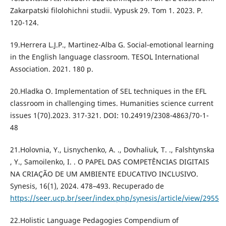
Zakarpatski filolohichni studii. Vypusk 29. Tom 1. 2023. P.
120-124.
19.Herrera L.J.P., Martinez-Alba G. Social-emotional learning
in the English language classroom. TESOL International
Association. 2021. 180 p.
20.Hladka O. Implementation of SEL techniques in the EFL
classroom in challenging times. Humanities science current
issues 1(70).2023. 317-321. DOI: 10.24919/2308-4863/70-1-
48
21.Holovnia, Y., Lisnychenko, A. ., Dovhaliuk, T. ., Falshtynska
, Y., Samoilenko, I. . O PAPEL DAS COMPETÊNCIAS DIGITAIS
NA CRIAÇÃO DE UM AMBIENTE EDUCATIVO INCLUSIVO.
Synesis, 16(1), 2024. 478–493. Recuperado de
https://seer.ucp.br/seer/index.php/synesis/article/view/2955
22.Holistic Language Pedagogies Compendium of