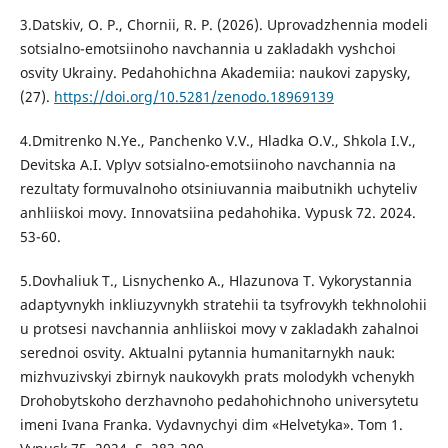
3.Datskiv, O. P., Chornii, R. P. (2026). Uprovadzhennia modeli
sotsialno-emotsiinoho navchannia u zakladakh vyshchoi
osvity Ukrainy. Pedahohichna Akademiia: naukovi zapysky,
(27).
https://doi.org/10.5281/zenodo.18969139
4.Dmitrenko N.Ye., Panchenko V.V., Hladka O.V., Shkola I.V.,
Devitska A.I. Vplyv sotsialno-emotsiinoho navchannia na
rezultaty formuvalnoho otsiniuvannia maibutnikh uchyteliv
anhliiskoi movy. Innovatsiina pedahohika. Vypusk 72. 2024.
53-60.
5.Dovhaliuk T., Lisnychenko A., Hlazunova T. Vykorystannia
adaptyvnykh inkliuzyvnykh stratehii ta tsyfrovykh tekhnolohii
u protsesi navchannia anhliiskoi movy v zakladakh zahalnoi
serednoi osvity. Aktualni pytannia humanitarnykh nauk:
mizhvuzivskyi zbirnyk naukovykh prats molodykh vchenykh
Drohobytskoho derzhavnoho pedahohichnoho universytetu
imeni Ivana Franka. Vydavnychyi dim «Helvetyka». Tom 1.