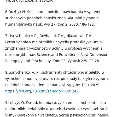
Vypusk 75. 2024. S. 283-290
6.Duzhyk N. Sotsialno-emotsiine navchannia v systemi
suchasnykh pedahohichnykh znan. Aktualni pytannia
humanitarnykh nauk. Vyp 27, tom 2, 2020. 186-192.
7.Lisnychenko A.P., Dovhaliuk T.A., Hlazunova T.V.
Formuvannia v maibutnikh uchyteliv profesiinykh umin
znyzhennia tryvozhnosti v uchniv u protsesi vyvchennia
inozemnykh mov. Science and Education a New Dimension.
Pedagogy and Psychology. Tom 93. Vypusk 229. 25-28
8.Lisnychenko, A. P. Instrumenty shtuchnoho intelektu u
vyshchii inshomovnii osviti: rol, pidkhody ta kryterii vyboru.
Pedahohichna Akademiia: naukovi zapysky, (22). 2025.
https://doi.org/10.5281/zenodo.17291242
9.Lohvys O. Doslidzhennia rozvytku emotsiinoho intelektu
maibutnikh pedahohiv u konteksti osvitnoi Yevrointehratsii.
Visnyk Lvivskoho universytetu. Seriia psykholohichni nauky.