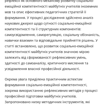
рефлексії як основного механізму розвитку соціально-
емоційної компетентності майбутніх учителів іноземних
мов та опис ефективних педагогічних стратегій її
формування. У процесі дослідження здійснено аналіз
наукових джерел щодо сутності соціально-емоційної
компетентності та її структурних компонентів:
самоусвідомлення, саморегуляцію, соціальну обізнаність,
навички взаємин та відповідальне прийняття рішень. У
статті встановлено, що розвиток соціально-емоційної
компетентності майбутніх учителів значною мірою
залежить від сформованості рефлексивних умінь,
здатності до самоаналізу, критичного мислення та
усвідомлення власної професійної діяльності.
Окрема увага приділена практичним аспектам
формування соціально-емоційної компетентності,
зокрема використанню рефлексивних методів у процесі
професійної підготовки майбутніх учителів.
Запропоновано низку методичних інструментів, які