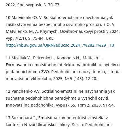
2022. Spetsvypusk. S. 70–77.
10.Matviienko O. V. Sotsialno-emotsiine navchannia yak
zasib stvorennia bezpechnoho osvitnoho prostoru / O. V.
Matviienko, M. A. Khymych. Osvitno-naukovyi prostir. 2024.
Vyp. 7(2.1). S. 75-84. URL:
http://nbuv.gov.ua/UJRN/educsc_2024_7%282.1%29__10
11.Mokliak V., Petrenko L., Kononets N., Matiash L.
Formuvannia emotsiinoho intelektu maibutnikh uchyteliv u
pedahohichnomu ZVO. Pedahohichni nauky: teoriia, istoriia,
innovatsiini tekhnolohii, 2025, № 5 (145). 12-20.
12.Panchenko V.V. Sotsialno-emotsiniine navchannia yak
suchasna pedahohichna paradyhma u vyshchii osviti.
Innovatsiina pedahohika. Vypusk 65. Tom 2. 2023. 91-94.
13.Sukhopara I., Emotsiina kompetentnist vchytelia v
konteksti Novoi Ukrainskoi shkoly. Seriia: Pedahohichni