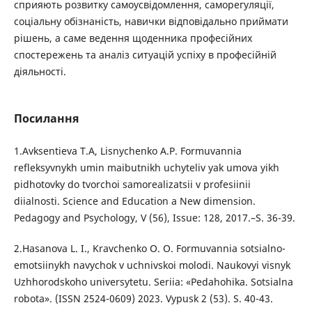
сприяють розвитку самоусвідомлення, саморегуляції,
соціальну обізнаність, навички відповідально приймати
рішень, а саме ведення щоденника професійних
спостережень та аналіз ситуацій успіху в професійній
діяльності.
Посилання
1.Avksentieva T.A, Lisnychenko A.P. Formuvannia
refleksyvnykh umin maibutnikh uchyteliv yak umova yikh
pidhotovky do tvorchoi samorealizatsii v profesiinii
diialnosti. Science and Education a New dimension.
Pedagogy and Psychology, V (56), Issue: 128, 2017.–S. 36-39.
2.Hasanova L. I., Kravchenko O. O. Formuvannia sotsialno-
emotsiinykh navychok v uchnivskoi molodi. Naukovyi visnyk
Uzhhorodskoho universytetu. Seriia: «Pedahohika. Sotsialna
robota». (ISSN 2524-0609) 2023. Vypusk 2 (53). S. 40-43.