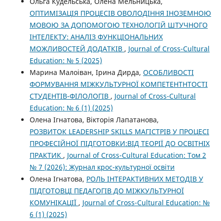
Ольга Кудельська, Олена Мельницька,
ОПТИМІЗАЦІЯ ПРОЦЕСІВ ОВОЛОДІННЯ ІНОЗЕМНОЮ
МОВОЮ ЗА ДОПОМОГОЮ ТЕХНОЛОГІЙ ШТУЧНОГО
ІНТЕЛЕКТУ: АНАЛІЗ ФУНКЦІОНАЛЬНИХ
МОЖЛИВОСТЕЙ ДОДАТКІВ
,
Journal of Cross-Cultural
Education: № 5 (2025)
Марина Малоіван, Ірина Дирда,
ОСОБЛИВОСТІ
ФОРМУВАННЯ МІЖКУЛЬТУРНОЇ КОМПЕТЕНТНТОСТІ
СТУДЕНТІВ-ФІЛОЛОГІВ
,
Journal of Cross-Cultural
Education: № 6 (1) (2025)
Олена Ігнатова, Вікторія Лапатанова,
РОЗВИТОК LEADERSHIP SKILLS МАГІСТРІВ У ПРОЦЕСІ
ПРОФЕСІЙНОЇ ПІДГОТОВКИ:ВІД ТЕОРІЇ ДО ОСВІТНІХ
ПРАКТИК
,
Journal of Cross-Cultural Education: Том 2
№ 7 (2026): Журнал крос-культурної освіти
Олена Ігнатова,
РОЛЬ ІНТЕРАКТИВНИХ МЕТОДІВ У
ПІДГОТОВЦІ ПЕДАГОГІВ ДО МІЖКУЛЬТУРНОЇ
КОМУНІКАЦІЇ
,
Journal of Cross-Cultural Education: №
6 (1) (2025)