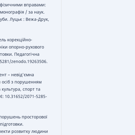
ь фізичними вправами:
монографія / за наук.
шуби. Луцьк : Вежа-Друк,
ель корекційно-
аніки опорно-рухового
отовки. Педагогічна
0.5281/zenodo.19263506.
ент – невід'ємна
я осіб з порушенням
 культура, спорт та
OI: 10.31652/2071-5285-
ї порушень просторової
 підготовки.
спекти розвитку людини