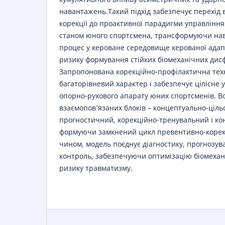
навантажень.Такий підхід забезпечує перехід в
корекції до проактивної парадигми управлін
станом юного спортсмена, трансформуючи на
процес у кероване середовище керованої адапта
ризику формування стійких біомеханічних дис
Запропонована корекційно-профілактична тех
багаторівневий характер і забезпечує цілісне
опорно-рухового апарату юних спортсменів. Во
взаємопов’язаних блоків – концептуально-ціль
прогностичний, корекційно-тренувальний і к
формуючи замкнений цикл превентивно-корекц
чином, модель поєднує діагностику, прогнозув
контроль, забезпечуючи оптимізацію біомехан
ризику травматизму.