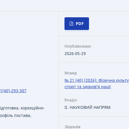
PDF
Опубліковано
2026-05-29
Номер
№ 21 (40) (2026): Фізична культу
спорт та здоров’я нації
21(40)-293-307
Розділ
IІ. НАУКОВИЙ НАПРЯМ
дготовка, корекційно-
рофіль постави,
Ліцензія