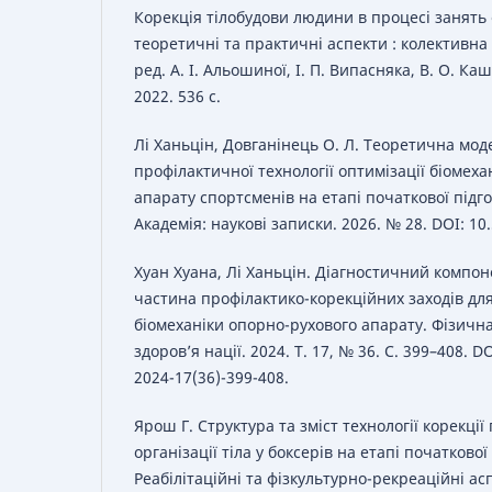
Корекція тілобудови людини в процесі занят
теоретичні та практичні аспекти : колективна 
ред. А. І. Альошиної, І. П. Випасняка, В. О. Ка
2022. 536 с.
Лі Ханьцін, Довганінець О. Л. Теоретична мод
профілактичної технології оптимізації біомех
апарату спортсменів на етапі початкової підг
Академія: наукові записки. 2026. № 28. DOI: 1
Хуан Хуана, Лі Ханьцін. Діагностичний компон
частина профілактико-корекційних заходів дл
біомеханіки опорно-рухового апарату. Фізична
здоров’я нації. 2024. Т. 17, № 36. С. 399–408. D
2024-17(36)-399-408.
Ярош Г. Структура та зміст технології корекці
організації тіла у боксерів на етапі початкової
Реабілітаційні та фізкультурно-рекреаційні а