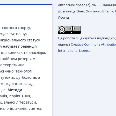
Авторське право (c) 2026 Лі Ханьцін
Довганець Олег, Усиченко Віталій,
Леонід
нацького спорту,
ктуалізує пошук
Ця робота ліцензується відповідно
нкціонального статусу
ліцензії
Creative Commons Attributio
ня набуває превенція
International License
.
, що виникають внаслідок
птаційним резервам
 є теоретичне
ктичної технології
ту юних футболістів, а
і методичних засад
цес.
Методи
ація, порівняння,
ціальної літератури,
алогія, аналіз, синтез,