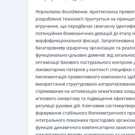
Результати дослідження.
Архітектоніка превен
розробленої технології ґрунтується на принц
втручання, що передбачає своєчасну ідентифі
потенційних біомеханічних девіацій до етапу їх
морфофункціональної фіксації. Запропонована
багаторівневу ієрархічну організацію та реаліз
функціонально-цільових доменів: від загальнос
оптимізації базового постурального контролю д
локомоторних патернів у контексті специфіки с
Імплементація превентивного компонента зді
використання структуровано-алгоритмізованих
спрямованих на оптимізацію міжм’язової коор
м’язового синергізму та підвищення ефективн
регуляції рухових дій. Ключовим системоутво
формування стабільного біогеометричного про
інтегрального показника просторової організац
функцію динамічного компенсаторно-захисног
кумулятивного впливу асиметричних та ударн