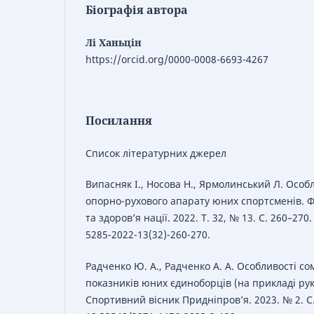
Біографія автора
Лі Ханьцін
https://orcid.org/0000-0008-6693-4267
Посилання
Список літературних джерел
Випасняк І., Носова Н., Ярмолинський Л. Особл
опорно-рухового апарату юних спортсменів. Ф
та здоров’я нації. 2022. Т. 32, № 13. С. 260–270
5285-2022-13(32)-260-270.
Радченко Ю. А., Радченко А. А. Особливості с
показників юних єдиноборців (на прикладі ру
Спортивний вісник Придніпров’я. 2023. № 2. С.