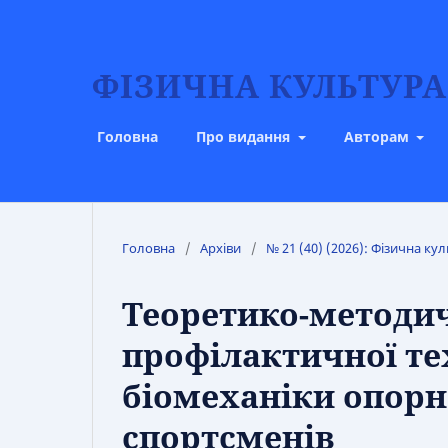
ФІЗИЧНА КУЛЬТУРА,
Головна
Про видання
Авторам
Головна
/
Архіви
/
№ 21 (40) (2026): Фізична кул
Теоретико-методич
профілактичної тех
біомеханіки опорн
спортсменів