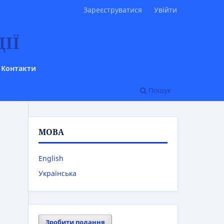
Зареєструватися
Увійти
ІЇ
Контакти
Пошук
МОВА
English
Українська
Зробити подання