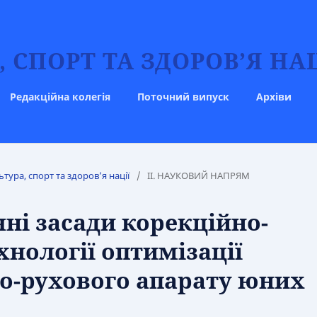
 СПОРТ ТА ЗДОРОВ’Я НАЦ
Редакційна колегія
Поточний випуск
Архіви
ьтура, спорт та здоров’я нації
/
IІ. НАУКОВИЙ НАПРЯМ
ні засади корекційно-
нології оптимізації
о-рухового апарату юних