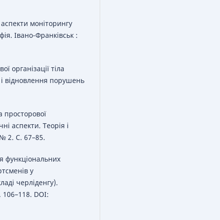
 аспекти моніторингу
фія. Івано-Франківськ :
ої організації тіла
и і відновлення порушень
.
а просторової
ні аспекти. Теорія і
 2. С. 67–85.
ія функціональних
тсменів у
аді черліденгу).
 106–118. DOI: