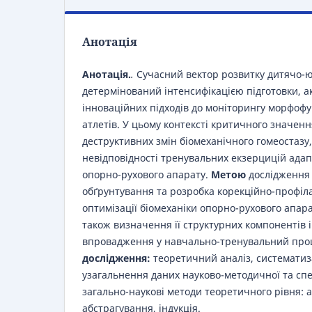
Анотація
Анотація.
.
Сучасний вектор розвитку дитячо-ю
детермінований інтенсифікацією підготовки, а
інноваційних підходів до моніторингу морфофу
атлетів. У цьому контексті критичного значен
деструктивних змін біомеханічного гомеостазу
невідповідності тренувальних екзерцицій ада
опорно-рухового апарату.
Метою
дослідження
обґрунтування та розробка корекційно-профіла
оптимізації біомеханіки опорно-рухового апара
також визначення її структурних компонентів 
впровадження у навчально-тренувальний про
дослідження:
теоретичний аналіз, систематиз
узагальнення даних науково-методичної та спе
загально-наукові методи теоретичного рівня: ан
абстрагування, індукція.