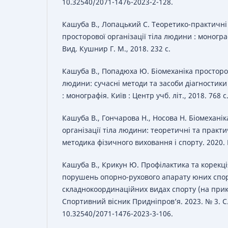
10.32540/2071-1476-2023-2-128.
Кашуба В., Лопацький С. Теоретико-практичні
просторової організації тіла людини : моногра
Вид. Кушнир Г. М., 2018. 232 с.
Кашуба В., Попадюха Ю. Біомеханіка просторов
людини: сучасні методи та засоби діагностик
: монографія. Київ : Центр учб. літ., 2018. 768 с
Кашуба В., Гончарова Н., Носова Н. Біомеханік
організації тіла людини: теоретичні та практич
методика фізичного виховання і спорту. 2020. №
Кашуба В., Крикун Ю. Профілактика та корекц
порушень опорно-рухового апарату юних спор
складнокоординаційних видах спорту (на прикл
Спортивний вісник Придніпров’я. 2023. № 3. С.
10.32540/2071-1476-2023-3-106.