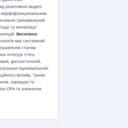
ід реактивної моделі
ня морфофункціональним
вчально-тренувальний
ції та мінімізації
функцій.
Висновки
.
нологія має системний
 управління станом
на інтегрує п’ять
овий, діагностичний,
онтрольно-оцінювальний,
ійного впливу. Таким
ання, корекцію та
іки ОРА та зниження