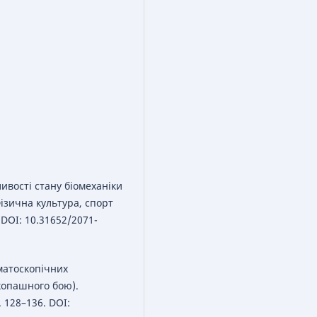
ивості стану біомеханіки
ізична культура, спорт
. DOI: 10.31652/2071-
оматоскопічних
копашного бою).
 128–136. DOI: