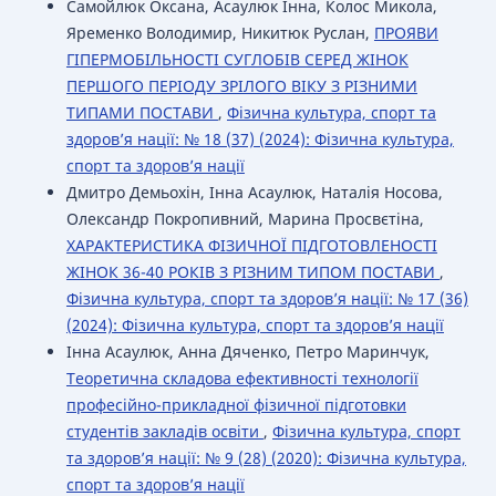
Самойлюк Оксана, Асаулюк Інна, Колос Микола,
Яременко Володимир, Никитюк Руслан,
ПРОЯВИ
ГІПЕРМОБІЛЬНОСТІ СУГЛОБІВ СЕРЕД ЖІНОК
ПЕРШОГО ПЕРІОДУ ЗРІЛОГО ВІКУ З РІЗНИМИ
ТИПАМИ ПОСТАВИ
,
Фізична культура, спорт та
здоров’я нації: № 18 (37) (2024): Фізична культура,
спорт та здоров’я нації
Дмитро Демьохін, Інна Асаулюк, Наталія Носова,
Олександр Покропивний, Марина Просвєтіна,
ХАРАКТЕРИСТИКА ФІЗИЧНОЇ ПІДГОТОВЛЕНОСТІ
ЖІНОК 36-40 РОКІВ З РІЗНИМ ТИПОМ ПОСТАВИ
,
Фізична культура, спорт та здоров’я нації: № 17 (36)
(2024): Фізична культура, спорт та здоров’я нації
Інна Асаулюк, Анна Дяченко, Петро Маринчук,
Теоретична складова ефективності технології
професійно-прикладної фізичної підготовки
студентів закладів освіти
,
Фізична культура, спорт
та здоров’я нації: № 9 (28) (2020): Фізична культура,
спорт та здоров’я нації