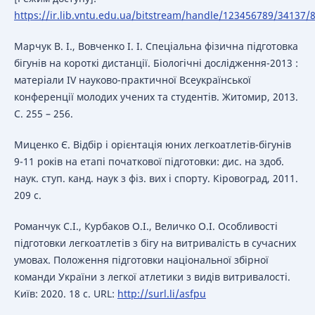
https://ir.lib.vntu.edu.ua/bitstream/handle/123456789/34137/
Марчук В. І., Вовченко І. І. Спеціальна фізична підготовка
бігунів на короткі дистанції. Біологічні дослідження-2013 :
матеріали ІV науково-практичної Всеукраїнської
конференції молодих учених та студентів. Житомир, 2013.
С. 255 – 256.
Миценко Є. Відбір і орієнтація юних легкоатлетів-бігунів
9-11 років на етапі початкової підготовки: дис. на здоб.
наук. ступ. канд. наук з фіз. вих і спорту. Кіровоград, 2011.
209 с.
Романчук С.І., Курбаков О.І., Величко О.І. Особливості
підготовки легкоатлетів з бігу на витривалість в сучасних
умовах. Положення підготовки національної збірної
команди України з легкої атлетики з видів витривалості.
Київ: 2020. 18 с. URL:
http://surl.li/asfpu