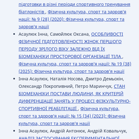
підготовки в різні періоди спортивного тренування
біатлоністів
,
Фізична культура, спорт та здоров’я
нації: № 9 (28) (2020): Фізична культура, спорт та
здоров’я нації
Асаулюк Інна, Самойлюк Оксана,
ОСОБЛИВОСТІ
ФІЗИЧНОЇ ПІДГОТОВЛЕНОСТІ ЖІНОК ПЕРШОГО
ПЕРІОДУ ЗРІЛОГО ВІКУ ЗАЛЕЖНО ВІД ЇХ
БІОМЕХАНІКИ ПРОСТОРОВОЇ ОРГАНІЗАЦІЇ ТІЛА
,
Фізична культура, спорт та здоров’я нації: № 19 (38)
(2025): Фізична культура, спорт та здоров’я нації
Інна Асаулюк, Наталія Носова, Дмитро Демьохін,
Олександр Покропивний, Петро Маринчук,
СТАН
БІОМЕХАНІКИ ПОСТАВИ ЛЮДИНИ, ЯК КРИТЕРІЙ
ДИФЕРЕНЦІАЦІЇ ЗАНЯТЬ У ПРОЦЕСІ ФІЗКУЛЬТУРНО-
СПОРТИВНОЇ РЕАБІЛІТАЦІЇ
,
Фізична культура,
спорт та здоров’я нації: № 15 (34) (2023): Фізична
культура, спорт та здоров’я нації
Інна Асаулюк, Андрій Антонюк, Андрій Ковальчук,
АНАЛІЗ ЗАСТОСУВАННЯ ЕКСПЕРИМЕНТАЛЬНОЇ