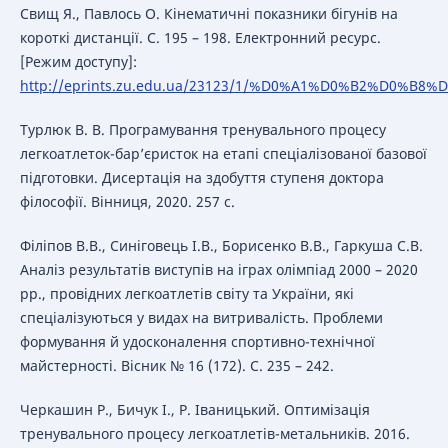
Свищ Я., Павлось О. Кінематичні показники бігунів на
короткі дистанції. С. 195 – 198. Електронний ресурс.
[Режим доступу]:
http://eprints.zu.edu.ua/23123/1/%D0%A1%D0%B2%D0%B8%D
Турлюк В. В. Програмування тренувального процесу
легкоатлеток-бар’єристок на етапі спеціалізованої базової
підготовки. Дисертація на здобуття ступеня доктора
філософії. Вінниця, 2020. 257 с.
Філіпов В.В., Синіговець І.В., Борисенко В.В., Гаркуша С.В.
Аналіз результатів виступів на іграх олімпіад 2000 – 2020
рр., провідних легкоатлетів світу та України, які
спеціалізуються у видах на витривалість. Проблеми
формування й удосконалення спортивно-технічної
майстерності. Вісник № 16 (172). С. 235 – 242.
Черкашин Р., Бичук І., Р. Іваницький. Оптимізація
тренувального процесу легкоатлетів-метальників. 2016.