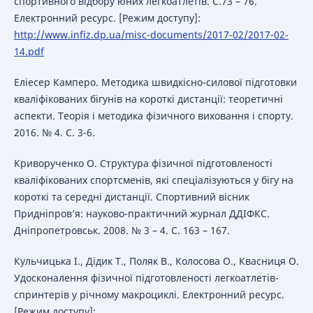
спортивного відбору юних легкоатлетів. С.73 – 76.
Електронний ресурс. [Режим доступу]:
http://www.infiz.dp.ua/misc-documents/2017-02/2017-02-
14.pdf
Еліесер Камперо. Методика швидкісно-силової підготовки
кваліфікованих бігунів на короткі дистанції: теоретичні
аспекти. Теорія і методика фізичного виховання і спорту.
2016. № 4. С. 3-6.
Криворученко О. Структура фізичної підготовленості
кваліфікованих спортсменів, які спеціалізуються у бігу на
короткі та середні дистанції. Спортивний вісник
Придніпров’я: науково-практичний журнал ДДІФКС.
Дніпропетровськ. 2008. № 3 – 4. С. 163 – 167.
Кульчицька І., Дідик Т., Поляк В., Колосова О., Квасниця О.
Удосконалення фізичної підготовленості легкоатлетів-
спринтерів у річному макроциклі. Електронний ресурс.
[Режим доступу]: