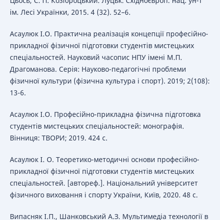
Цьось, С. П. Козіброцький. Луцьк: Східноєвроп. нац. ун-т
ім. Лесі Українки, 2015. 4 (32). 52–6.
Асаулюк І.О. Практична реалізація концепції професійно-
прикладної фізичної підготовки студентів мистецьких
спеціальностей. Науковий часопис НПУ імені М.П.
Драгоманова. Серія: Науково-педагогічні проблеми
фізичної культури (фізична культура і спорт). 2019; 2(108):
13-6.
Асаулюк І.О. Професійно-прикладна фізична підготовка
студентів мистецьких спеціальностей: монографія.
Вінниця: ТВОРИ; 2019. 424 с.
Асаулюк І. О. Теоретико-методичні основи професійно-
прикладної фізичної підготовки студентів мистецьких
спеціальностей. [автореф.]. Національний університет
фізичного виховання і спорту України, Київ, 2020. 48 с.
Випасняк І.П., Шанковський А.З. Мультимедіа технології в