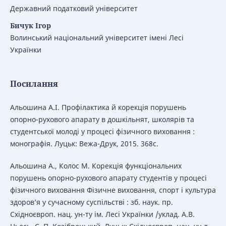
Державний податковий університет
Бичук Ігор
Волинський національний університет імені Лесі
Українки
Посилання
Альошина А.І. Профілактика й корекція порушень
опорно-рухового апарату в дошкільнят, школярів та
студентської молоді у процесі фізичного виховання :
монографія. Луцьк: Вежа-Друк, 2015. 368с.
Альошина А., Колос М. Корекція функціональних
порушень опорно-рухового апарату студентів у процесі
фізичного виховання Фізичне виховання, спорт і культура
здоров’я у сучасному суспільстві : зб. наук. пр.
Східноєвроп. нац. ун-ту ім. Лесі Українки /уклад. А.В.