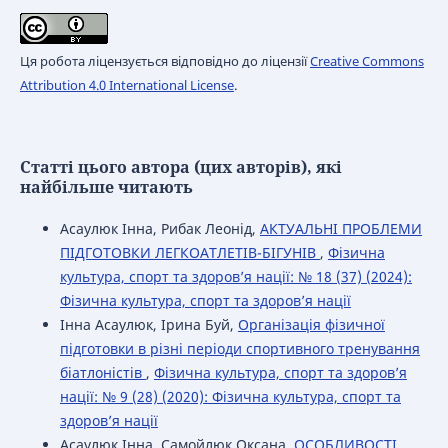
Ця робота ліцензується відповідно до ліцензії
Creative Commons
Attribution 4.0 International License
.
Статті цього автора (цих авторів), які
найбільше читають
Асаулюк Інна, Рибак Леонід,
АКТУАЛЬНІ ПРОБЛЕМИ
ПІДГОТОВКИ ЛЕГКОАТЛЕТІВ-БІГУНІВ
,
Фізична
культура, спорт та здоров’я нації: № 18 (37) (2024):
Фізична культура, спорт та здоров’я нації
Інна Асаулюк, Ірина Буй,
Організація фізичної
підготовки в різні періоди спортивного тренування
біатлоністів
,
Фізична культура, спорт та здоров’я
нації: № 9 (28) (2020): Фізична культура, спорт та
здоров’я нації
Асаулюк Інна, Самойлюк Оксана,
ОСОБЛИВОСТІ