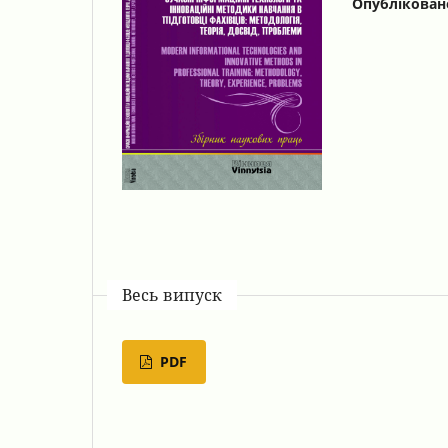
Опублікован
Весь випуск
PDF