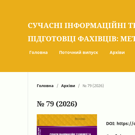
СУЧАСНІ ІНФОРМАЦІЙНІ Т
ПІДГОТОВЦІ ФАХІВЦІВ: МЕ
Головна
Поточний випуск
Архіви
Головна
/
Архіви
/
№ 79 (2026)
№ 79 (2026)
DOI:
https://