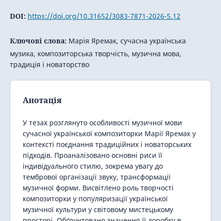
DOI:
https://doi.org/10.31652/3083-7871-2026-5.12
Ключові слова:
Марія Яремак, сучасна українська
музика, композиторська творчість, музична мова,
традиція і новаторство
Анотація
У тезах розглянуто особливості музичної мови
сучасної української композиторки Марії Яремак у
контексті поєднання традиційних і новаторських
підходів. Проаналізовано основні риси її
індивідуального стилю, зокрема увагу до
тембрової організації звуку, трансформації
музичної форми. Висвітлено роль творчості
композиторки у популяризації української
музичної культури у світовому мистецькому
просторі. Обґрунтовано значення її доробку в