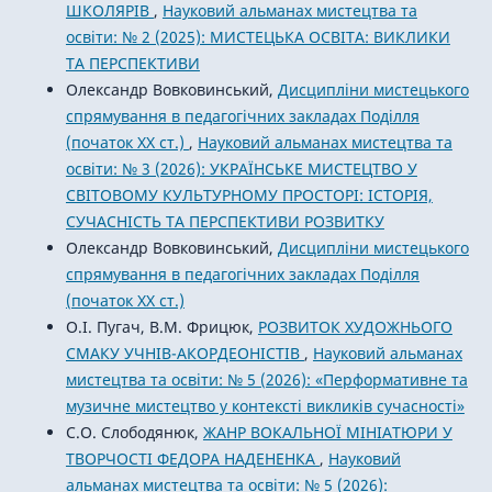
ШКОЛЯРІВ
,
Науковий альманах мистецтва та
освіти: № 2 (2025): МИСТЕЦЬКА ОСВІТА: ВИКЛИКИ
ТА ПЕРСПЕКТИВИ
Олександр Вовковинський,
Дисципліни мистецького
спрямування в педагогічних закладах Поділля
(початок XX ст.)
,
Науковий альманах мистецтва та
освіти: № 3 (2026): УКРАЇНСЬКЕ МИСТЕЦТВО У
СВІТОВОМУ КУЛЬТУРНОМУ ПРОСТОРІ: ІСТОРІЯ,
СУЧАСНІСТЬ ТА ПЕРСПЕКТИВИ РОЗВИТКУ
Олександр Вовковинський,
Дисципліни мистецького
спрямування в педагогічних закладах Поділля
(початок XX ст.)
О.І. Пугач, В.М. Фрицюк,
РОЗВИТОК ХУДОЖНЬОГО
СМАКУ УЧНІВ-АКОРДЕОНІСТІВ
,
Науковий альманах
мистецтва та освіти: № 5 (2026): «Перформативне та
музичне мистецтво у контексті викликів сучасності»
С.О. Слободянюк,
ЖАНР ВОКАЛЬНОЇ МІНІАТЮРИ У
ТВОРЧОСТІ ФЕДОРА НАДЕНЕНКА
,
Науковий
альманах мистецтва та освіти: № 5 (2026):