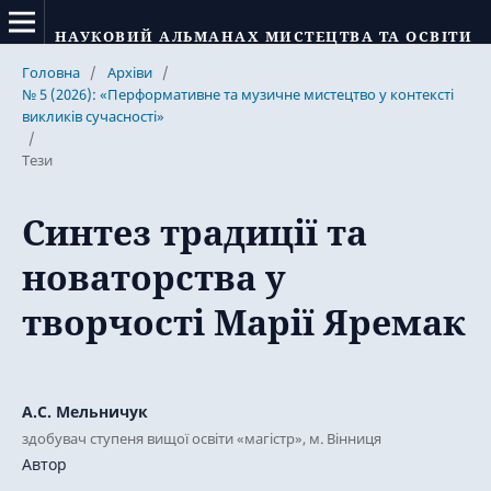
НАУКОВИЙ АЛЬМАНАХ МИСТЕЦТВА ТА ОСВІТИ
Головна
/
Архіви
/
№ 5 (2026): «Перформативне та музичне мистецтво у контексті
викликів сучасності»
/
Тези
Синтез традиції та
новаторства у
творчості Марії Яремак
А.С. Мельничук
здобувач ступеня вищої освіти «магістр», м. Вінниця
Автор