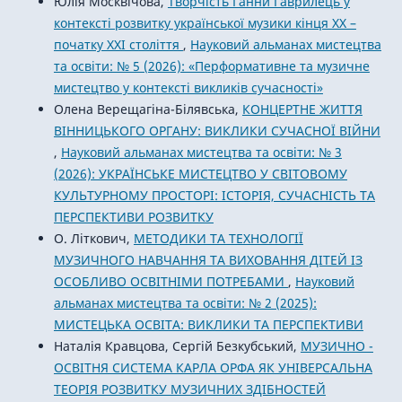
Юлія Москвічова,
Творчість Ганни Гаврилець у
контексті розвитку української музики кінця ХХ –
початку ХХІ століття
,
Науковий альманах мистецтва
та освіти: № 5 (2026): «Перформативне та музичне
мистецтво у контексті викликів сучасності»
Олена Верещагіна-Білявська,
КОНЦЕРТНЕ ЖИТТЯ
ВІННИЦЬКОГО ОРГАНУ: ВИКЛИКИ СУЧАСНОЇ ВІЙНИ
,
Науковий альманах мистецтва та освіти: № 3
(2026): УКРАЇНСЬКЕ МИСТЕЦТВО У СВІТОВОМУ
КУЛЬТУРНОМУ ПРОСТОРІ: ІСТОРІЯ, СУЧАСНІСТЬ ТА
ПЕРСПЕКТИВИ РОЗВИТКУ
О. Літкович,
МЕТОДИКИ ТА ТЕХНОЛОГІЇ
МУЗИЧНОГО НАВЧАННЯ ТА ВИХОВАННЯ ДІТЕЙ ІЗ
ОСОБЛИВО ОСВІТНІМИ ПОТРЕБАМИ
,
Науковий
альманах мистецтва та освіти: № 2 (2025):
МИСТЕЦЬКА ОСВІТА: ВИКЛИКИ ТА ПЕРСПЕКТИВИ
Наталія Кравцова, Сергій Безкубський,
МУЗИЧНО -
ОСВІТНЯ СИСТЕМА КАРЛА ОРФА ЯК УНІВЕРСАЛЬНА
ТЕОРІЯ РОЗВИТКУ МУЗИЧНИХ ЗДІБНОСТЕЙ