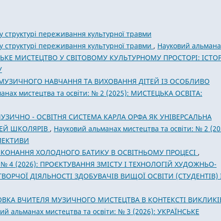
у структурі переживання культурної травми
 у структурі переживання культурної травми
,
Науковий альмана
АЇНСЬКЕ МИСТЕЦТВО У СВІТОВОМУ КУЛЬТУРНОМУ ПРОСТОРІ: ІСТОР
У
 МУЗИЧНОГО НАВЧАННЯ ТА ВИХОВАННЯ ДІТЕЙ ІЗ ОСОБЛИВО
анах мистецтва та освіти: № 2 (2025): МИСТЕЦЬКА ОСВІТА:
УЗИЧНО - ОСВІТНЯ СИСТЕМА КАРЛА ОРФА ЯК УНІВЕРСАЛЬНА
ТЕЙ ШКОЛЯРІВ
,
Науковий альманах мистецтва та освіти: № 2 (20
ПЕКТИВИ
ИКОНАННЯ ХОЛОДНОГО БАТИКУ В ОСВІТНЬОМУ ПРОЦЕСІ
,
и: № 4 (2026): ПРОЄКТУВАННЯ ЗМІСТУ І ТЕХНОЛОГІЙ ХУДОЖНЬО-
ВОРЧОЇ ДІЯЛЬНОСТІ ЗДОБУВАЧІВ ВИЩОЇ ОСВІТИ (СТУДЕНТІВ) 
ОВКА ВЧИТЕЛЯ МУЗИЧНОГО МИСТЕЦТВА В КОНТЕКСТІ ВИКЛИКІ
ий альманах мистецтва та освіти: № 3 (2026): УКРАЇНСЬКЕ