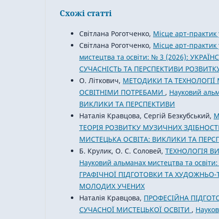
Схожі статті
Світлана Роготченко,
Місце арт-практик 
Світлана Роготченко,
Місце арт-практик
мистецтва та освіти: № 3 (2026): УКР
СУЧАСНІСТЬ ТА ПЕРСПЕКТИВИ РОЗВИТК
О. Літкович,
МЕТОДИКИ ТА ТЕХНОЛОГІЇ
ОСВІТНІМИ ПОТРЕБАМИ
,
Науковий альм
ВИКЛИКИ ТА ПЕРСПЕКТИВИ
Наталія Кравцова, Сергій Безкубський,
М
ТЕОРІЯ РОЗВИТКУ МУЗИЧНИХ ЗДІБНОС
МИСТЕЦЬКА ОСВІТА: ВИКЛИКИ ТА ПЕРС
Б. Крулик, О. С. Соловей,
ТЕХНОЛОГІЯ В
Науковий альманах мистецтва та освіт
ГРАФІЧНОЇ ПІДГОТОВКИ ТА ХУДОЖНЬО-Т
МОЛОДИХ УЧЕНИХ
Наталія Кравцова,
ПРОФЕСІЙНА ПІДГОТ
СУЧАСНОЇ МИСТЕЦЬКОЇ ОСВІТИ
,
Науков