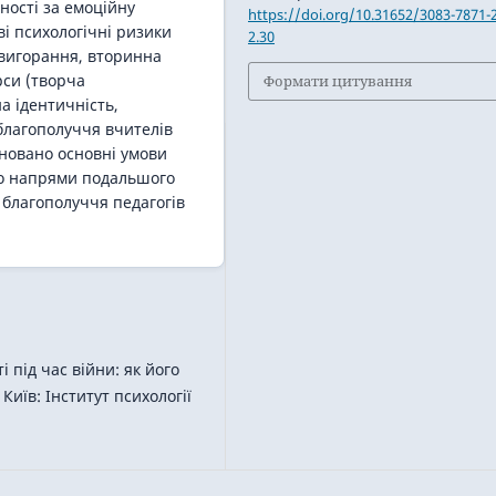
ності за емоційну
https://doi.org/10.31652/3083-7871-
ві психологічні ризики
2.30
 вигорання, вторинна
рси (творча
Формати цитування
а ідентичність,
благополуччя вчителів
оновано основні умови
ено напрями подальшого
 благополуччя педагогів
 під час війни: як його
Київ: Інститут психології