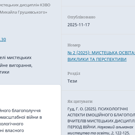
мистецьких дисциплін КЗВО
і Михайла Грушевського»
Опубліковано
2025-11-17
.30
Номер
№ 2 (2025): МИСТЕЦЬКА ОСВІТА
елі мистецьких
ВИКЛИКИ ТА ПЕРСПЕКТИВИ
ійне вигорання,
ктики
Розділ
Тези
Як цитувати
Гуд, Г. О. (2025). ПСИХОЛОГІЧНІ
ійного благополуччя
АСПЕКТИ ЕМОЦІЙНОГО БЛАГОПО
омасштабної війни в
ВЧИТЕЛІВ МИСТЕЦЬКИХ ДИСЦИПЛІ
хологічного
ПЕРІОД ВІЙНИ.
Науковий альманах
нні власного
мистецтва та освіти
,
2
, 122-125.