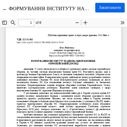
Повернутися до подробиць статті
Завантажити
←
ФОРМУВАННЯ ІНСТИТУТУ НАЦІОНАЛЬНОЇ БЕЗПЕКИ: ЄВРОПЕЙСЬКИЙ ДОСВІД