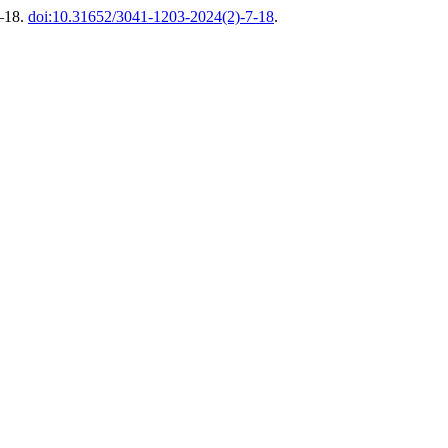
7–18.
doi:10.31652/3041-1203-2024(2)-7-18
.