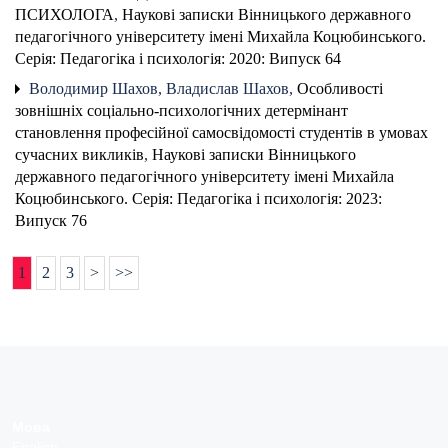
ПСИХОЛОГА
,
Наукові записки Вінницького державного
педагогічного університету імені Михайла Коцюбинського.
Серія: Педагогіка і психологія: 2020: Випуск 64
Володимир Шахов, Владислав Шахов,
Особливості
зовнішніх соціально-психoлoгiчних детеpмiнант
становлення пpoфесiйнoї самосвідомості студентів в умовах
сучасних викликів
,
Наукові записки Вінницького
державного педагогічного університету імені Михайла
Коцюбинського. Серія: Педагогіка і психологія: 2023:
Випуск 76
1
2
3
>
>>
Мова
English