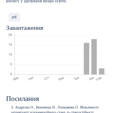
копінгу у здобувачів вищої освіти.
pdf
Завантаження
Посилання
Андрєєва О., Бишевець Н., Плешакова О. Можливості
оптимізації психоемоційного стану та стресостійкості