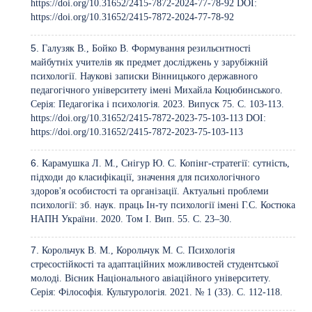
https://doi.org/10.31652/2415-7872-2024-77-78-92
DOI:
https://doi.org/10.31652/2415-7872-2024-77-78-92
Галузяк В., Бойко В. Формування резильєнтності
майбутніх учителів як предмет досліджень у зарубіжній
психології. Наукові записки Вінницького державного
педагогічного університету імені Михайла Коцюбинського.
Серія: Педагогіка і психологія. 2023. Випуск 75. С. 103-113.
https://doi.org/10.31652/2415-7872-2023-75-103-113
DOI:
https://doi.org/10.31652/2415-7872-2023-75-103-113
Карамушка Л. М., Снігур Ю. С. Копінг-стратегії: сутність,
підходи до класифікації, значення для психологічного
здоров'я особистості та організації. Актуальні проблеми
психології: зб. наук. праць Ін-ту психології імені Г.С. Костюка
НАПН України. 2020. Том І. Вип. 55. C. 23–30.
Корольчук В. М., Корольчук М. С. Психологія
стресостійкості та адаптаційних можливостей студентської
молоді. Вісник Національного авіаційного університету.
Серія: Філософія. Культурологія. 2021. № 1 (33). С. 112-118.