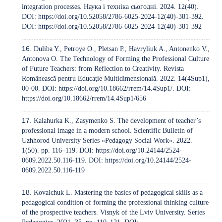
integration processes. Наука і техніка сьогодні. 2024. 12(40).
DOI:
https://doi.org/10.52058/2786-6025-2024-12(40)-381-392
.
DOI:
https://doi.org/10.52058/2786-6025-2024-12(40)-381-392
Duliba Y., Petroye O., Pletsan P., Havryliuk A., Antonenko V.,
Antonova O. The Technology of Forming the Professional Culture
of Future Teachers: from Reflection to Creativity. Revista
Românească pentru Educaţie Multidimensională. 2022. 14(4Sup1),
00-00. DOI:
https://doi.org/10.18662/rrem/14.4Sup1/
. DOI:
https://doi.org/10.18662/rrem/14.4Sup1/656
Kalahurka K., Zasymenko S. The development of teacher’s
professional image in a modern school. Scientific Bulletin of
Uzhhorod University Series «Pedagogy Social Work». 2022.
1(50). pp. 116–119. DOI:
https://doi.org/10.24144/2524-
0609.2022.50.116-119
. DOI:
https://doi.org/10.24144/2524-
0609.2022.50.116-119
Kovalchuk L. Mastering the basics of pedagogical skills as a
pedagogical condition of forming the professional thinking culture
of the prospective teachers. Visnyk of the Lviv University. Series