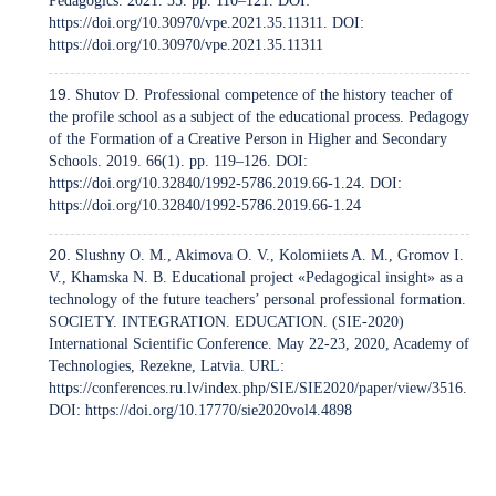
Pedagogics. 2021. 35. pp. 110–121. DOI:
https://doi.org/10.30970/vpe.2021.35.11311
. DOI:
https://doi.org/10.30970/vpe.2021.35.11311
Shutov D. Professional competence of the history teacher of
the profile school as a subject of the educational process. Pedagogy
of the Formation of a Creative Person in Higher and Secondary
Schools. 2019. 66(1). pp. 119–126. DOI:
https://doi.org/10.32840/1992-5786.2019.66-1.24
. DOI:
https://doi.org/10.32840/1992-5786.2019.66-1.24
Slushny O. M., Akimova O. V., Kolomiiets A. M., Gromov I.
V., Khamska N. B. Educational project «Pedagogical insight» as a
technology of the future teachers’ personal professional formation.
SOCIETY. INTEGRATION. EDUCATION. (SIE-2020)
International Scientific Conference. May 22-23, 2020, Academy of
Technologies, Rezekne, Latvia. URL:
https://conferences.ru.lv/index.php/SIE/SIE2020/paper/view/3516
.
DOI:
https://doi.org/10.17770/sie2020vol4.4898