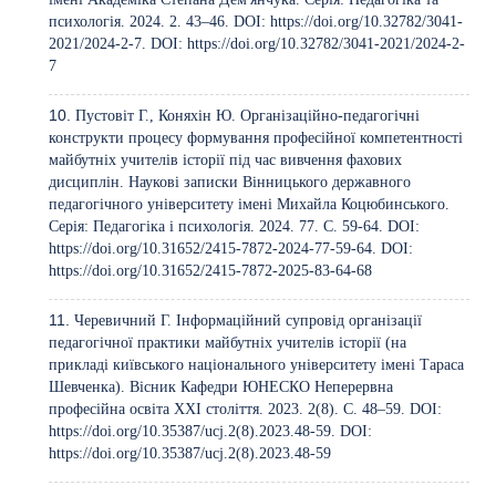
психологія. 2024. 2. 43–46. DOI:
https://doi.org/10.32782/3041-
2021/2024-2-7
. DOI:
https://doi.org/10.32782/3041-2021/2024-2-
7
Пустовіт Г., Коняхін Ю. Організаційно-педагогічні
конструкти процесу формування професійної компетентності
майбутніх учителів історії під час вивчення фахових
дисциплін. Наукові записки Вінницького державного
педагогічного університету імені Михайла Коцюбинського.
Серія: Педагогіка і психологія. 2024. 77. C. 59-64. DOI:
https://doi.org/10.31652/2415-7872-2024-77-59-64
. DOI:
https://doi.org/10.31652/2415-7872-2025-83-64-68
Черевичний Г. Інформаційний супровід організації
педагогічної практики майбутніх учителів історії (на
прикладі київського національного університету імені Тараса
Шевченка). Вісник Кафедри ЮНЕСКО Неперервна
професійна освіта ХХІ століття. 2023. 2(8). C. 48–59. DOI:
https://doi.org/10.35387/ucj.2(8).2023.48-59
. DOI:
https://doi.org/10.35387/ucj.2(8).2023.48-59