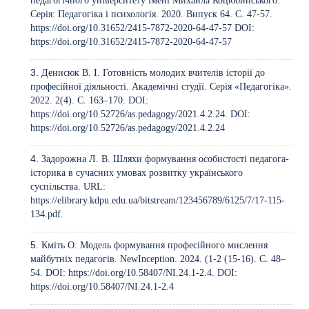
педагогічного університету імені Михайла Коцюбинського.
Серія: Педагогіка і психологія. 2020. Випуск 64. С. 47-57.
https://doi.org/10.31652/2415-7872-2020-64-47-57
DOI:
https://doi.org/10.31652/2415-7872-2020-64-47-57
Денисюк В. І. Готовність молодих вчителів історії до
професійної діяльності. Академічні студії. Серія «Педагогіка».
2022. 2(4). C. 163–170. DOI:
https://doi.org/10.52726/as.pedagogy/2021.4.2.24
. DOI:
https://doi.org/10.52726/as.pedagogy/2021.4.2.24
Задорожна Л. В. Шляхи формування особистості педагога-
історика в сучасних умовах розвитку українського
суспільства. URL:
https://elibrary.kdpu.edu.ua/bitstream/123456789/6125/7/17-115-
134.pdf
.
Кміть O. Модель формування професійного мислення
майбутніх педагогів. NewInception. 2024. (1-2 (15-16). C. 48–
54. DOI:
https://doi.org/10.58407/NI.24.1-2.4
. DOI:
https://doi.org/10.58407/NI.24.1-2.4