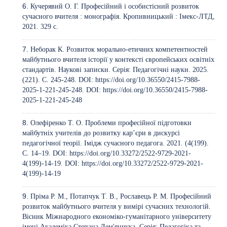
Кучерявий О. Г. Професійний і особистісний розвиток
сучасного вчителя : монографія. Кропивницький : Імекс-ЛТД,
2021. 329 с.
Неборак К. Розвиток морально-етичних компетентностей
майбутнього вчителя історії у контексті європейських освітніх
стандартів. Наукові записки. Серія: Педагогічні науки. 2025.
(221). C. 245-248. DOI:
https://doi.org/10.36550/2415-7988-
2025-1-221-245-248
. DOI:
https://doi.org/10.36550/2415-7988-
2025-1-221-245-248
Олефіренко Т. О. Проблеми професійної підготовки
майбутніх учителів до розвитку кар’єри в дискурсі
педагогічної теорії. Імідж сучасного педагога. 2021. (4(199).
C. 14–19. DOI:
https://doi.org/10.33272/2522-9729-2021-
4(199)-14-19
. DOI:
https://doi.org/10.33272/2522-9729-2021-
4(199)-14-19
Пріма Р. М., Потапчук Т. В., Рославець Р. М. Професійний
розвиток майбутнього вчителя у вимірі сучасних технологій.
Вісник Міжнародного економіко-гуманітарного університету
імені Академіка Степана Дем'янчука. Серія: Педагогіка та