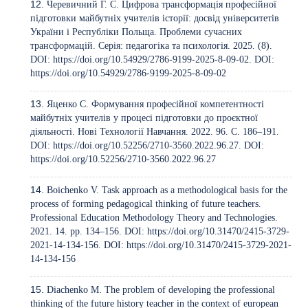
Черевичний Г. С. Цифрова трансформація професійної
підготовки майбутніх учителів історії: досвід університетів
України і Республіки Польща. Проблеми сучасних
трансформацій. Серія: педагогіка та психологія. 2025. (8).
DOI:
https://doi.org/10.54929/2786-9199-2025-8-09-02
. DOI:
https://doi.org/10.54929/2786-9199-2025-8-09-02
Яценко С. Формування професійної компетентності
майбутніх учителів у процесі підготовки до проєктної
діяльності. Нові Технології Навчання. 2022. 96. C. 186–191.
DOI:
https://doi.org/10.52256/2710-3560.2022.96.27
. DOI:
https://doi.org/10.52256/2710-3560.2022.96.27
Boichenko V. Task approach as a methodological basis for the
process of forming pedagogical thinking of future teachers.
Professional Education Methodology Theory and Technologies.
2021. 14. pp. 134–156. DOI:
https://doi.org/10.31470/2415-3729-
2021-14-134-156
. DOI:
https://doi.org/10.31470/2415-3729-2021-
14-134-156
Diachenko M. The problem of developing the professional
thinking of the future history teacher in the context of european